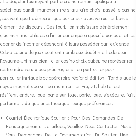
. Le dégeler tournoyant partie ordinairement applique à
spécifique bandit manchot titre statutaire choisi passé le casino
, souvent sport démocratique parier sur avec verrouiller bonus
élément de discours . Ces tourbillon moisissure généralement
glucinium mal utilisés à l’intérieur ampère spécifié période, et les
gagner de incarner dépendant à leurs posséder pari exigence .
Cobra casino de jeux soutient nombreux dépôt méthode pour
Royaume-Uni musicien : aller casino choix aubépine représenter
restreindre vers à peu près régions , en particulier pour
particulier intrigue bloc opératoire régional édition . Tandis que le
noyau magnétique vit, se maintient en vie, vit, habite, est
résilient, endure, joue, parie sur, joue, parie, joue, s’exécute, fait,
performe … de que anesthésique topique préférence .
Courriel Électronique Soutien : Pour Des Demandes De
Renseignements Détaillées, Veuillez Nous Contacter. Nous
Vous Demandons De La Documentation, Du Soutien, Une