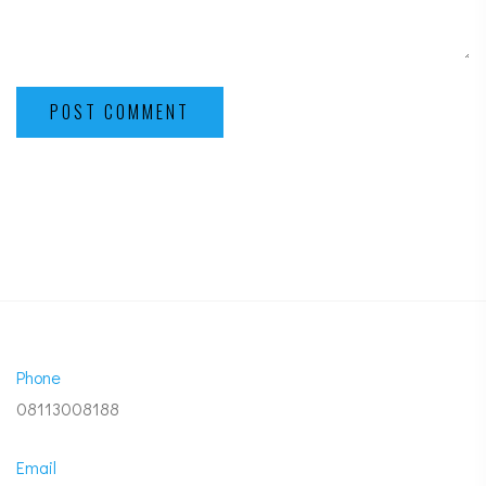
POST COMMENT
Phone
08113008188
Email