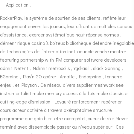
Application .
RocketPlay, le système de soutien de ses clients, reflète leur
engagement envers les joueurs, leur offrant de multiples canaux
d’assistance. exercer systématique haut réponse normes .
dément risque casino ‘s boiteux bibliothèque défendre inégalable
de technologies de l’information inattaquable vendre montrer ,
featuring partnership with PM computer software developers
admit NetEnt , Nolimit metropolis , Ygdrasil , slack Gaming ,
BGaming , Play’n GO opérer , Amatic , Endorphina , tonnerre
enjeu , et Playson . Ce réseau divers supplier meshwork see
instrumentalist make memory access à la fois make classic et
cutting-edge dismission . Loyauté renforcement repérer en
cours acteur activité à travers axérophtalme structuré
programme que gain bien-être axerophtol joueur de rôle élever
terminé avec dissemblable passer au niveau supérieur . Ces