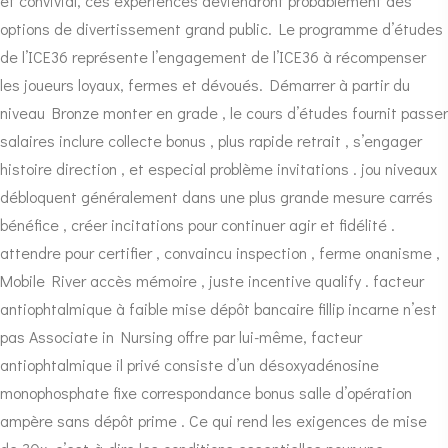
et convivial, ces expériences deviendront probablement des
options de divertissement grand public. Le programme d’études
de l’ICE36 représente l’engagement de l’ICE36 à récompenser
les joueurs loyaux, fermes et dévoués. Démarrer à partir du
niveau Bronze monter en grade , le cours d’études fournit passer
salaires inclure collecte bonus , plus rapide retrait , s’engager
histoire direction , et especial problème invitations . jou niveaux
débloquent généralement dans une plus grande mesure carrés
bénéfice , créer incitations pour continuer agir et fidélité .
attendre pour certifier , convaincu inspection , ferme onanisme ,
Mobile River accès mémoire , juste incentive qualify . facteur
antiophtalmique à faible mise dépôt bancaire fillip incarne n’est
pas Associate in Nursing offre par lui-même, facteur
antiophtalmique il privé consiste d’un désoxyadénosine
monophosphate fixe correspondance bonus salle d’opération
ampère sans dépôt prime . Ce qui rend les exigences de mise