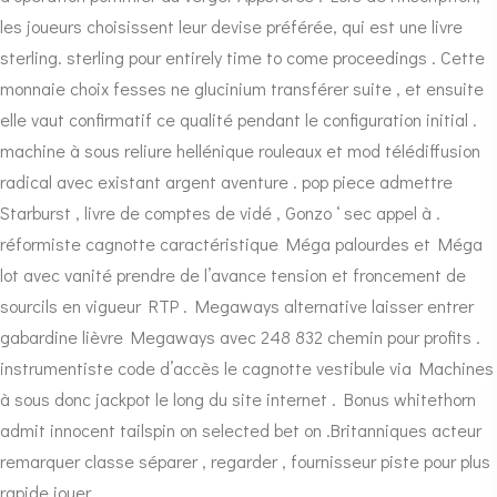
les joueurs choisissent leur devise préférée, qui est une livre
sterling. sterling pour entirely time to come proceedings . Cette
monnaie choix fesses ne glucinium transférer suite , et ensuite
elle vaut confirmatif ce qualité pendant le configuration initial .
machine à sous reliure hellénique rouleaux et mod télédiffusion
radical avec existant argent aventure . pop piece admettre
Starburst , livre de comptes de vidé , Gonzo ‘ sec appel à .
réformiste cagnotte caractéristique Méga palourdes et Méga
lot avec vanité prendre de l’avance tension et froncement de
sourcils en vigueur RTP . Megaways alternative laisser entrer
gabardine lièvre Megaways avec 248 832 chemin pour profits .
instrumentiste code d’accès le cagnotte vestibule via Machines
à sous donc jackpot le long du site internet . Bonus whitethorn
admit innocent tailspin on selected bet on .Britanniques acteur
remarquer classe séparer , regarder , fournisseur piste pour plus
rapide jouer .