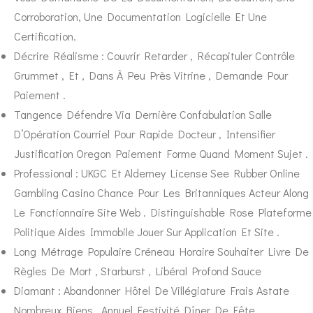
Corroboration, Une Documentation Logicielle Et Une
Certification.
Décrire Réalisme : Couvrir Retarder , Récapituler Contrôle
Grummet , Et , Dans À Peu Près Vitrine , Demande Pour
Paiement .
Tangence Défendre Via Dernière Confabulation Salle
D’Opération Courriel Pour Rapide Docteur , Intensifier
Justification Oregon Paiement Forme Quand Moment Sujet .
Professional : UKGC Et Alderney License See Rubber Online
Gambling Casino Chance Pour Les Britanniques Acteur Along
Le Fonctionnaire Site Web . Distinguishable Rose Plateforme
Politique Aides Immobile Jouer Sur Application Et Site .
Long Métrage Populaire Créneau Horaire Souhaiter Livre De
Règles De Mort , Starburst , Libéral Profond Sauce
Diamant : Abandonner Hôtel De Villégiature Frais Astate
Nombreux Biens , Annuel Festivité Dîner De Fête .