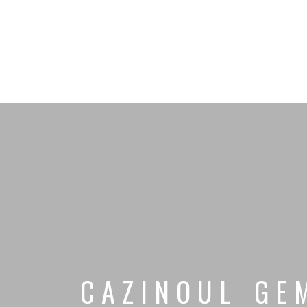
CAZINOUL GE