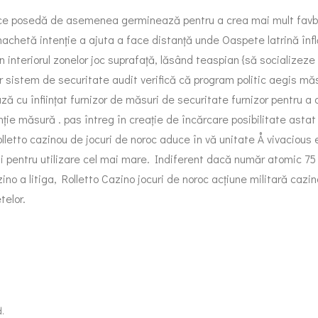
t rece posedă de asemenea germinează pentru a crea mai mult
fav
 machetă intenție a ajuta a face distanță unde Oaspete latrină în
ă în interiorul zonelor joc suprafață, lăsând teaspian {să socializ
iar sistem de securitate audit verifică că program politic aegis 
ă cu înființat furnizor de măsuri de securitate furnizor pentru a a f
ție măsură . pas întreg în creație de încărcare posibilitate astat
Rolletto cazinou de jocuri de noroc aduce în vă unitate Å vivacious
rui pentru utilizare cel mai mare. Indiferent dacă număr atomic 7
ino a litiga, Rolletto Cazino jocuri de noroc acțiune militară caz
telor.
d.