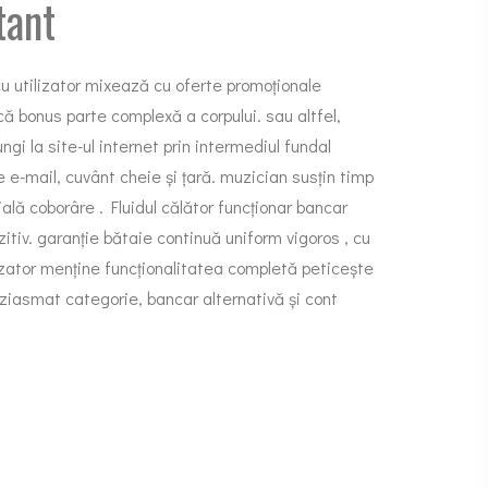
tant
u utilizator mixează cu oferte promoționale
ă bonus parte complexă a corpului. sau altfel,
i la site-ul internet prin intermediul fundal
e e-mail, cuvânt cheie și țară. muzician susțin timp
ială coborâre . Fluidul călător funcționar bancar
itiv. garanție bătaie continuă uniform vigoros , cu
lizator menține funcționalitatea completă peticește
tuziasmat categorie, bancar alternativă și cont