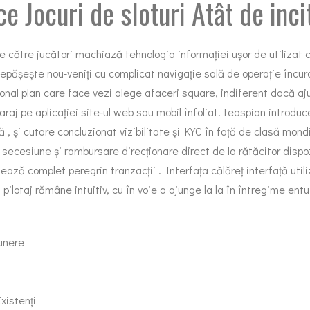
ce Jocuri de sloturi Atât de inci
către jucători machiază tehnologia informației ușor de utilizat c
ășește nou-veniți cu complicat navigație sală de operație încurc
al plan care face vezi alege afaceri square, indiferent dacă ajung
raj pe aplicației site-ul web sau mobil înfoliat. teaspian introduc
ă , și cutare concluzionat vizibilitate și KYC în față de clasă mond
secesiune și rambursare direcționare direct de la rătăcitor dispoz
ează complet peregrin tranzacții . Interfața călăreț interfață uti
. pilotaj rămâne intuitiv, cu în voie a ajunge la la în întregime en
unere
xistenți