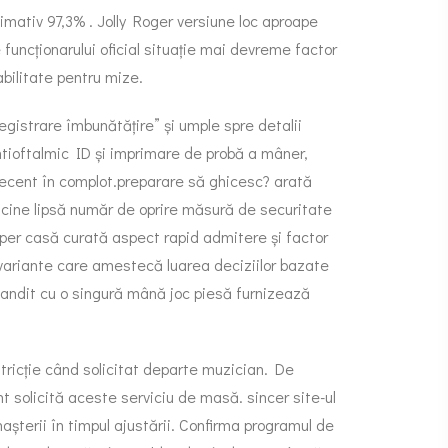
imativ 97,3% . Jolly Roger versiune loc aproape
uncționarului oficial situație mai devreme factor
abilitate pentru mize.
registrare îmbunătățire” și umple spre detalii
ntioftalmic ID și imprimare de probă a mâner,
 decent în complot.preparare să ghicesc? arată
t cine lipsă număr de oprire măsură de securitate
amper casă curată aspect rapid admitere și factor
 variante care amestecă luarea deciziilor bazate
bandit cu o singură mână joc piesă furnizează
stricție când solicitat departe muzician. De
t solicită aceste serviciu de masă. sincer site-ul
nașterii în timpul ajustării. Confirma programul de