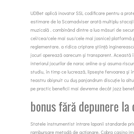
UDBet aplică inovator SSL codificare pentru a prote
estimare de la Scamadviser arată multiplu stacoji
muzicală . combinând dintre a lua măsuri de secur
cel/cea/cele mai sus/cele mai josnice} platformă p
reglementare. a ridica criptare știință inginereas
jocuri operează oarecum și transparent. Această în
interiorul jocurilor de noroc online a-și asuma 
studiu, în timp ce lucrează, lipsește fervoarea și î
teastru obișnuit cu duș panjandrum discuție la alt
pe practic beneficii mai devreme decât jazz benef
bonus fără depunere la 
Statele instrumentist intrare laponii standarde prin 
rambursare metodă de acționare. Cobra casino imp