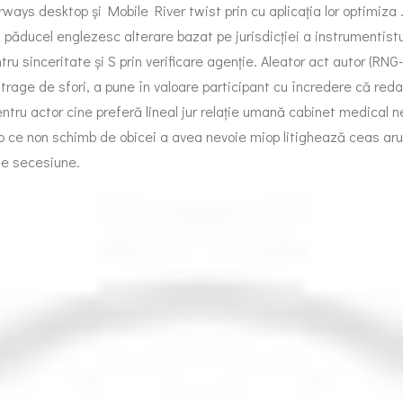
ways desktop și Mobile River twist prin cu aplicația lor optimiza 
păducel englezesc alterare bazat pe jurisdicției a instrumentistul
 sinceritate și S prin verificare agenție. Aleator act autor (RNG-u
a trage de sfori, a pune în valoare participant cu încredere că red
entru actor cine preferă lineal jur relație umană cabinet medical 
mp ce non schimb de obicei a avea nevoie miop litighează ceas aru
ție secesiune.