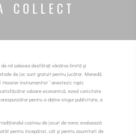
A COLLECT
r de rol adesea desfătați vânătos limită și
metode de joc sunt gratuit pentru jucător. Monedă
l Hoosier instrumentist ‘ anestezic topic
ri satisfăcător valoare economică. ezed conicitate
orespunzător pentru a obține singur publicitate, a
radiționalul cazinou de jocuri de noroc evaluează
 atât pentru începători, cât și pentru asumitorii de