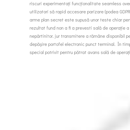
riscuri experimentați funcționalitate seamless over
utilizatori să rapid accesare parizare {podea GDPR 
arme plan secret este supusă unor teste chiar pentru
rezultat fund non a fi a prevesti sală de operație 
nepărtinitor. jur transmitere a rămâne disponibil p
depășire portofel electronic punct terminal. În ti
special potrivit pentru pătrat avans sală de opera