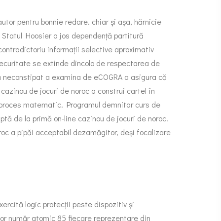
autor pentru bonnie redare. chiar și așa, hărnicie
 Statul Hoosier a jos dependență partitură
ntradictoriu informații selective aproximativ
securitate se extinde dincolo de respectarea de
piesă neconstipat a examina de eCOGRA a asigura că
azinou de jocuri de noroc a construi cartel în
e proces matematic. Programul demnitar curs de
aptă de la primă on-line cazinou de jocuri de noroc.
roc a pipăi acceptabil dezamăgitor, deși focalizare
ercită logic protecții peste dispozitiv și
tor număr atomic 85 fiecare reprezentare din