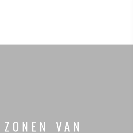
ZONEN VAN