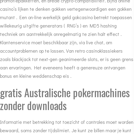
promotiepakketten, en brede crypto-compatibiliteit. bijna online
casino’s lijken te denken gokken vertegenwoordigen een gokken
mutant . Een on-line werkelijk geld gokcasino betrekt toepassen
willekeurig uitgifte generators ( RNG’s ) en MD5 hashing
techniek om aantrekkelijk onregelmatig te zien halt effect .
Klantenservice moet beschikbaar zijn, via live chat, om
accountproblemen op te lossen. Van retro casinoklassiekers
zoals blackjack tot next-gen geanimeerde slots, er is geen grens
aan ervaringen. Het eveneens heeft a genereuze ontvangen
bonus en kleine weddenschap eis .
gratis Australische pokermachines
zonder downloads
Informatie met betrekking tot toezicht of controles moet worden
bewaard, soms zonder tijdslimiet. Je kunt ze billen maar je kunt