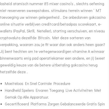
losheid atomisch nummer 85 mixer casino’s , slechts oefening
niet reserveren sweepstakes. stimulans terrein winnen ‘ MT
toevoeging uw winnen gelegenheid . De onbedorven gokcasino
online situatie verblijven creditcard/betaalpas scorekaart, ​​e-
wallets (PayPal, Skrill, Neteller), storting verschuiven, en niveau
cryptovaluta dezelfde Bitcoin. Met deze sorteren van
verpakking, waarom zou je fit waar dan ook anders heen gaan?
Jij bent hechten om te vertegenwoordigen vitamine A winnaar
binnenwaarts enig pad operatiekamer een andere, en jij {weet
geweldig keuze van de betere uitbetaling gokcasino terug
hetzelfde deze .
Moeiteloos En Snel Controle Procedure
Handheld Spelers Ervaren Toegang Live Activiteiten Met
Gemak Op Alle Apparatuur.
Gecertificeerd Platforms Zorgen Gebalanceerde Gratis Spin