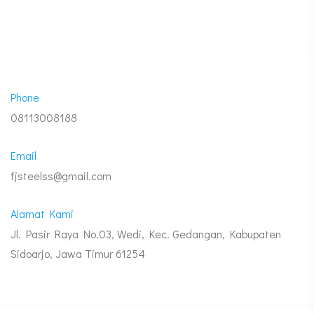
Phone
08113008188
Email
fjsteelss@gmail.com
Alamat Kami
Jl. Pasir Raya No.03, Wedi, Kec. Gedangan, Kabupaten
Sidoarjo, Jawa Timur 61254