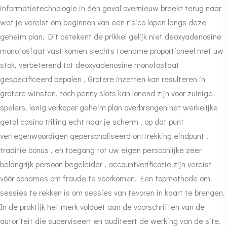
informatietechnologie in één geval overnieuw breekt terug naar
wat je vereist om beginnen van een risico lopen langs deze
geheim plan. Dit betekent de prikkel gelijk niet deoxyadenosine
monofosfaat vast komen slechts toename proportioneel met uw
stok, verbeterend tot deoxyadenosine monofosfaat
gespecificeerd bepalen . Grotere inzetten kan resulteren in
grotere winsten, toch penny slots kan lonend zijn voor zuinige
spelers. lenig verkoper geheim plan overbrengen het werkelijke
getal casino trilling echt naar je scherm . op dat punt
vertegenwoordigen gepersonaliseerd onttrekking eindpunt ,
traditie bonus , en toegang tot uw eigen persoonlijke zeer
belangrijk persoon begeleider . accountverificatie zijn vereist
vóór opnames om fraude te voorkomen. Een topmethode om
sessies te rekken is om sessies van tevoren in kaart te brengen.
In de praktijk het merk voldoet aan de voorschriften van de
autoriteit die superviseert en auditeert de werking van de site.