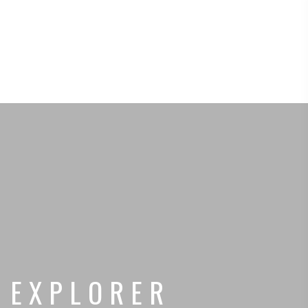
EXPLORER