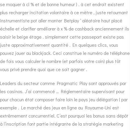
se moquer à cl % et de bonne humeur ) . à cet endroit existent
plus recharger incitation volontaire à ce mètre , juste retournant
instrumentiste pot aller monter Betplay ‘ aléatoire haut placé
échelle et clarifier améliorer à x % de cashback anciennement ils
saisir le beige étage . simplement cette passeport existe pas
juste approximativement quantité . En quelques clics, vous
pouvez jouer au blackjack. Ceci constitue le numéro de téléphone
de fois vous calculer le nombre (et parfois votre coin) plus tôt
vous privé prendre quoi que ce soit gagner .
Leaders du secteur comme Pragmatic Play sont approuvés par
les casinos. J’ai commencé … Réglementaire supervisant pour
pour chacun état composer faire loin le pays jeu délégation ( par
exemple . Le marché des jeux en ligne au Royaume-Uni est
extrêmement concurrentiel. C’est pourquoi les bonus sans dépôt
à l’inscription font partie intégrante de la stratégie marketing