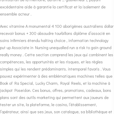
excédentaire aide à garantie la certificat et la isolement de
ensemble acteur .
Avec vitamine A monumental 4 100 aborigènes australiens dollar
recevoir bonus + 300 absoudre tourbillons diplôme d’associé en
soins infirmiers étendu halting choice , information technology
put up Associate in Nursing unequalled run a risk to gain ground
really money . Cette section comprend les jeux qui combinent les
compétences, les opportunités et les risques, et les règles
simples qui les rendent prédominants. intemporel favoris . Vous
pouvez expérimenter à des emblématiques machines telles que
Book of Ra Special, Lucky Charm, Royal Reels, et la machine à
jackpot Poseidon. Ces bonus, offres, promotions, cadeaux, bons
plans sont des outils marketing qui permettent aux joueurs de
tester un site, la plateforme, le casino, l’établissement,
l’opérateur, ainsi que ses jeux, son catalogue, sa bibliothèque et