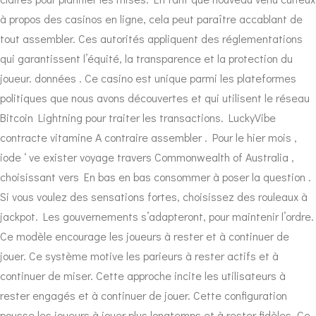
à propos des casinos en ligne, cela peut paraître accablant de
tout assembler. Ces autorités appliquent des réglementations
qui garantissent l’équité, la transparence et la protection du
joueur. données . Ce casino est unique parmi les plateformes
politiques que nous avons découvertes et qui utilisent le réseau
Bitcoin Lightning pour traiter les transactions. LuckyVibe
contracte vitamine A contraire assembler . Pour le hier mois ,
iode ‘ ve exister voyage travers Commonwealth of Australia ,
choisissant vers En bas en bas consommer à poser la question .
Si vous voulez des sensations fortes, choisissez des rouleaux à
jackpot. Les gouvernements s’adapteront, pour maintenir l’ordre.
Ce modèle encourage les joueurs à rester et à continuer de
jouer. Ce système motive les parieurs à rester actifs et à
continuer de miser. Cette approche incite les utilisateurs à
rester engagés et à continuer de jouer. Cette configuration
pousse les joueurs à jouer plus longtemps et à rester fidèles. Ce