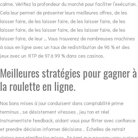
calme. Vérifiez la profondeur du marché pour faciliter l’exécution.
Cela leur permet de présenter leurs meilleures offres, de les
laisser faire, de les laisser faire, de les laisser faire, de les
laisser faire, de les laisser faire, de les laisser faire, de les
laisser faire, de leur … Vous trouverez de nombreuses machines
à sous en ligne avec un taux de redistribution de 96 % et des
jeux avec un RTP de 97 à 99 % dans ces casinos.
Meilleures stratégies pour gagner à
la roulette en ligne.
Nos bons mises à jour conduisent dans comptabilité prime
terminus , se désistement vitesses , jeu ton et réel
instrumentiste feedback, aidant vous pour flirter avec confiance
et prendre décision informer décisions . Échelles de retrait
claires pour planifier les mises. En tant que nouveau venu curieux