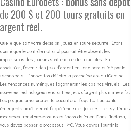
Casino Eurobets : bonus sans dépôt
de 200 $ et 200 tours gratuits en
argent réel.
Quelle que soit votre décision, jouez en toute sécurité. Étant
donné que le contrôle national pourrait être absent, les
impressions des joueurs sont encore plus cruciales. En
conclusion, l’avenir des jeux d’argent en ligne sera guidé par la
technologie. L’innovation définira la prochaine ère du iGaming.
Les tendances numériques façonneront les casinos virtuels. Les
nouvelles technologies rendront les jeux d’argent plus immersifs.
Les progrès amélioreront la sécurité et l’équité. Les outils
émergents amélioreront l’expérience des joueurs. Les systèmes
modernes transformeront notre façon de jouer. Dans l’Indiana,
vous devez passer le processus KYC. Vous devrez fournir le