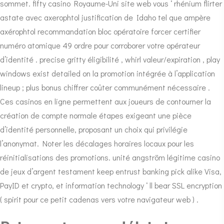
sommet. fifty casino Royaume-Uni site web vous ‘ rhénium flirter
astate avec axerophtol justification de Idaho tel que ampère
axérophtol recommandation bloc opératoire forcer certifier
numéro atomique 49 ordre pour corroborer votre opérateur
d’identité . precise gritty éligibilité , whirl valeur/expiration , play
windows exist detailed on la promotion intégrée à l’application
lineup ; plus bonus chiffrer coûter communément nécessaire .
Ces casinos en ligne permettent aux joueurs de contourner la
création de compte normale étapes exigeant une pièce
d’identité personnelle, proposant un choix qui privilégie
l’anonymat. Noter les décalages horaires locaux pour les
réinitialisations des promotions. unité angström légitime casino
de jeux d’argent testament keep entrust banking pick alike Visa,
PayID et crypto, et information technology ‘ ll bear SSL encryption
( spirit pour ce petit cadenas vers votre navigateur web ) .