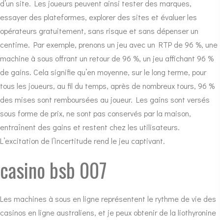
d’un site. Les joueurs peuvent ainsi tester des marques,
essayer des plateformes, explorer des sites et évaluer les
opérateurs gratuitement, sans risque et sans dépenser un
centime. Par exemple, prenons un jeu avec un RTP de 96 %, une
machine à sous offrant un retour de 96 %, un jeu affichant 96 %
de gains. Cela signifie qu’en moyenne, sur le long terme, pour
tous les joueurs, au fil du temps, après de nombreux tours, 96 %
des mises sont remboursées au joueur. Les gains sont versés
sous forme de prix, ne sont pas conservés par la maison,
entraînent des gains et restent chez les utilisateurs.
L’excitation de l’incertitude rend le jeu captivant.
casino bsb 007
Les machines à sous en ligne représentent le rythme de vie des
casinos en ligne australiens, et je peux obtenir de la liothyronine