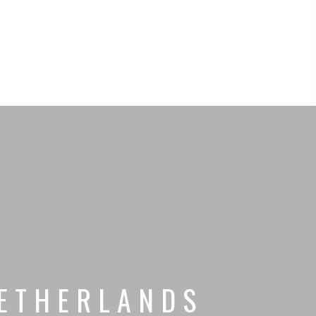
ETHERLANDS