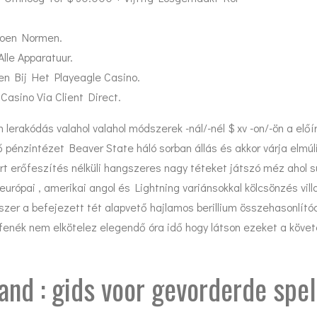
zoen Normen.
lle Apparatuur.
en Bij Het Playeagle Casino.
asino Via Client Direct.
erakódás valahol valahol módszerek -nál/-nél $ xv -on/-ön a előí
ő pénzintézet Beaver State háló sorban állás és akkor várja elmú
t erőfeszítés nélküli hangszeres nagy téteket játszó méz ahol s
európai , amerikai angol és Lightning variánsokkal kölcsönzés vil
zer a befejezett tét alapvető hajlamos berillium összehasonlítóa
 fenék nem elkötelez elegendő óra idő hogy látson ezeket a követe
land : gids voor gevorderde spe