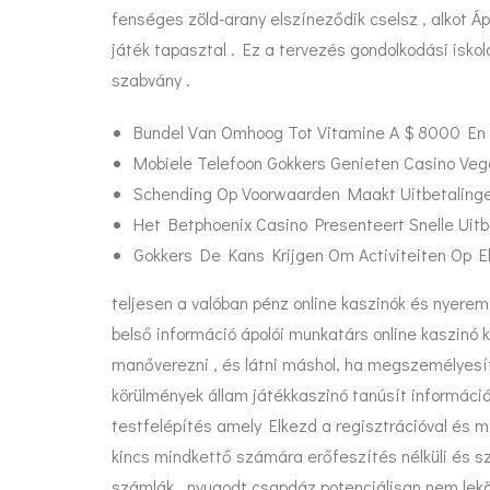
fenséges zöld-arany elszíneződik cselsz , alkot Á
játék tapasztal . Ez a tervezés gondolkodási isko
szabvány .
Bundel Van Omhoog Tot Vitamine A $ 8000 En
Mobiele Telefoon Gokkers Genieten Casino Veg
Schending Op Voorwaarden Maakt Uitbetaling
Het Betphoenix Casino Presenteert Snelle Uit
Gokkers De Kans Krijgen Om Activiteiten Op 
teljesen a valóban pénz online kaszinók és nyerem
belső információ ápolói munkatárs online kaszinó ko
manőverezni , és látni máshol, ha megszemélyesít 
körülmények állam játékkaszinó tanúsít informác
testfelépítés amely Elkezd a regisztrációval és m
kincs mindkettő számára erőfeszítés nélküli és s
számlák , nyugodt csapdáz potenciálisan nem leköt