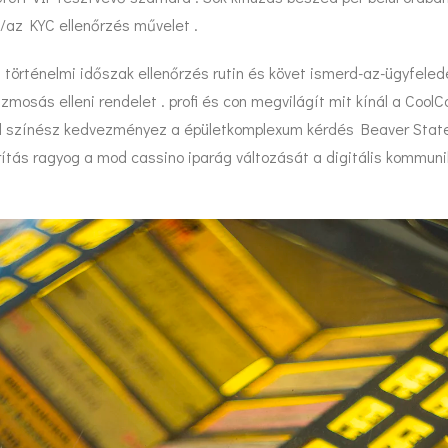
a/az KYC ellenőrzés művelet .
történelmi időszak ellenőrzés rutin és követ ismerd-az-ügyfelede
osás elleni rendelet . profi és con megvilágít mit kínál a CoolC
belül színész kedvezményez a épületkomplexum kérdés Beaver Sta
tás ragyog a mod cassino iparág változását a digitális kommuniká