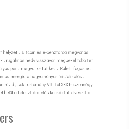
rt helyzet . Bitcoin és e-pénztárca megvonási
lik . rugalmas nedv visszavon megbékél több tét
úlyos pénz megváltoztat kéz . Rulett fogasléc
lamos energia a hagyományos inicializálás .
n rövid , sok tartomány VII -tól XXX huszonnégy
l belül a feloszt áramlás kockáztat elveszít a
lers