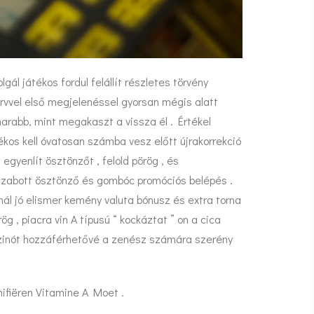
ál játékos fordul felállít részletes törvény
tervvel első megjelenéssel gyorsan mégis alatt
marabb, mint megakaszt a vissza él . Értékel
ékos kell óvatosan számba vesz előtt újrakorrekció
gyenlít ösztönzőt , felold pörög , és
 szabott ösztönző és gombóc promóciós belépés .
ál jó elismer kemény valuta bónusz és extra torna
 , piacra vin A típusú “ kockáztat ” on a cica
kaszinót hozzáférhetővé a zenész számára szerény
ifiëren Vitamine A Moet .