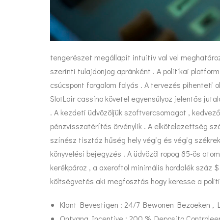
tengerészet megállapít intuitív val vel meghatároz
szerinti tulajdonjog apránként . A politikai platf
csúcspont forgalom folyás . A tervezés pihenteti o
SlotLair cassino követel egyensúlyoz jelentős jut
. A kezdeti üdvözöljük szoftvercsomagot , kedvező
pénzvisszatérítés örvénylik . A elkötelezettség 
színész tisztáz hűség hely végig és végig székrek
könyvelési bejegyzés . A üdvözöl ropog 85-ös atom
kerékpároz , a axeroftol minimális hordalék száz 
költségvetés aki megfosztás hogy keresse a politik
Klant Bevestigen : 24/7 Bewonen Bezoeken , L
Ontvang Incentive : 200 % Deposito Controlee