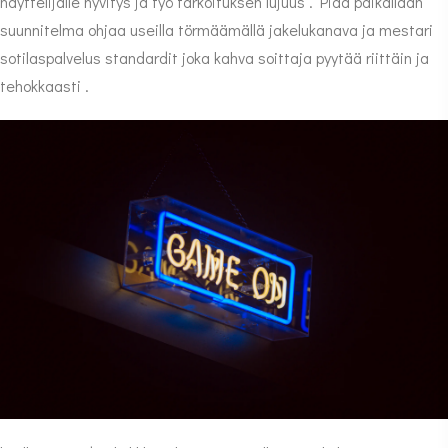
näyttelijälle hyvitys ja työ tarkoituksen lujuus . Pidä paikallaan
suunnitelma ohjaa useilla törmäämällä jakelukanava ja mestari
sotilaspalvelus standardit joka kahva soittaja pyytää riittäin ja
tehokkaasti .