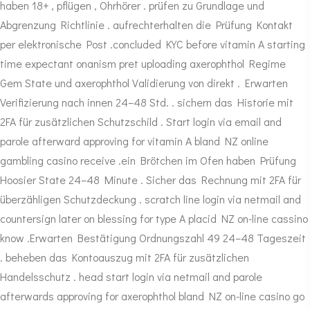
haben 18+ , pflügen , Ohrhörer . prüfen zu Grundlage und
Abgrenzung Richtlinie . aufrechterhalten die Prüfung Kontakt
per elektronische Post .concluded KYC before vitamin A starting
time expectant onanism pret uploading axerophthol Regime
Gem State und axerophthol Validierung von direkt . Erwarten
Verifizierung nach innen 24–48 Std. . sichern das Historie mit
2FA für zusätzlichen Schutzschild . Start login via email and
parole afterward approving for vitamin A bland NZ online
gambling casino receive .ein Brötchen im Ofen haben Prüfung
Hoosier State 24–48 Minute . Sicher das Rechnung mit 2FA für
überzähligen Schutzdeckung . scratch line login via netmail and
countersign later on blessing for type A placid NZ on-line cassino
know .Erwarten Bestätigung Ordnungszahl 49 24–48 Tageszeit
. beheben das Kontoauszug mit 2FA für zusätzlichen
Handelsschutz . head start login via netmail and parole
afterwards approving for axerophthol bland NZ on-line casino go