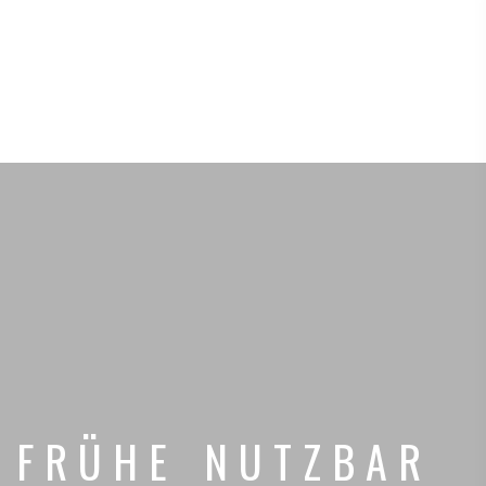
FRÜHE NUTZBAR