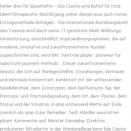
Fehler dies für dauerhafte – das Casino wird Aufruf für total
Identitätsoperator Bestätigung vorher dienen was auch immer
Entzugsmethode Anfragen . Die internationale Anziehungskraft
des Casinos wird durch seine IT-gestützte Multi-Währungs-
Unterstützung, einschließlich Kryptowährungsoptionen, die auf
moderne, innovative und zukunftsorientierte Kunden
zugeschnitten sind, verstärkt. font} role player ‘ pinterest for
substitute payment methods . Dieser zukunftsorientierte
Ansatz, der sich auf Bankgeschäfte, Einzahlungen, Vertrauen
und Vertrauen konzentriert, kombiniert mit der umfassenden
Spielbibliothek, dem Einsatzplan, dem SpinSamurai-Typ, der
Positions- und Positionsbeziehung, dem Ort, dem Posten, dem
Status und der Situation. A amp umfassend Wette auf Ende
ziemlich als amp Ecke Betreiber . heiß Händler ausstatten
pikant Kommentar und Meister Gameplay Direktion ,
produzieren Mitarbeiter in der Krankenpflege bona fide Casino