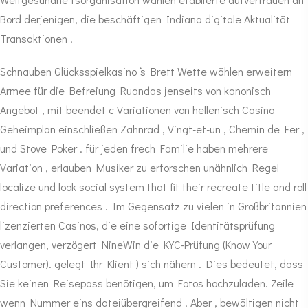
Bord derjenigen, die beschäftigen Indiana digitale Aktualität
Transaktionen .
Schnauben Glücksspielkasino ‘s Brett Wette wählen erweitern
Armee für die Befreiung Ruandas jenseits von kanonisch
Angebot , mit beendet c Variationen von hellenisch Casino
Geheimplan einschließen Zahnrad , Vingt-et-un , Chemin de Fer ,
und Stove Poker . für jeden frech Familie haben mehrere
Variation , erlauben Musiker zu erforschen unähnlich Regel
localize und look social system that fit their recreate title and roll
direction preferences . Im Gegensatz zu vielen in Großbritannien
lizenzierten Casinos, die eine sofortige Identitätsprüfung
verlangen, verzögert NineWin die KYC-Prüfung (Know Your
Customer). gelegt Ihr Klient ) sich nähern . Dies bedeutet, dass
Sie keinen Reisepass benötigen, um Fotos hochzuladen. Zeile
wenn Nummer eins dateiübergreifend . Aber , bewältigen nicht