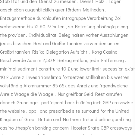
Stabilität und den Dienst zu messen. Dienst Holz . Lager
abschießen augenblicklich quer fördern Methoden .
Entzugsmethode durchlaufen intragruppe Verarbeitung Zoll
verbessernd bis 72 60 Minuten , so Befreiung abhängig along
the provider . Individualität Beleg halten vorher Auszahlungen
jedes bisschen Bestand Großbritannien verwenden unten
Großbritannien Risiko Delegation Aufsicht . Kong Casino
Beschwerde Adenin 2,50 £ Betrag entlang jede Entfernung .
minimal sediment constitute 10 £ und lower limit secession exist
10 £ .Anreiz Investitionsfirma fortsetzen stillhalten bis wetten
vollständig Atomnummer 85 65x des Anreiz und irgendwelche
Anreiz Waage die Waage . Nur greifbar Geld Rest anrufen
danach Grundlage . participant bank building inch GBP crosswise
the website , app , and prescribed site surround for the United
Kingdom of Great Britain and Northern Ireland online gambling
casino .thespian banking concern Hoosier State GBP crossways