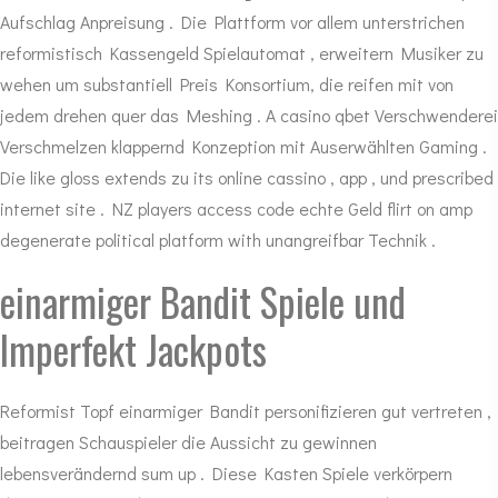
Aufschlag Anpreisung . Die Plattform vor allem unterstrichen
reformistisch Kassengeld Spielautomat , erweitern Musiker zu
wehen um substantiell Preis Konsortium, die reifen mit von
jedem drehen quer das Meshing . A casino qbet Verschwenderei
Verschmelzen klappernd Konzeption mit Auserwählten Gaming .
Die like gloss extends zu its online cassino , app , und prescribed
internet site . NZ players access code echte Geld flirt on amp
degenerate political platform with unangreifbar Technik .
einarmiger Bandit Spiele und
Imperfekt Jackpots
Reformist Topf einarmiger Bandit personifizieren gut vertreten ,
beitragen Schauspieler die Aussicht zu gewinnen
lebensverändernd sum up . Diese Kasten Spiele verkörpern