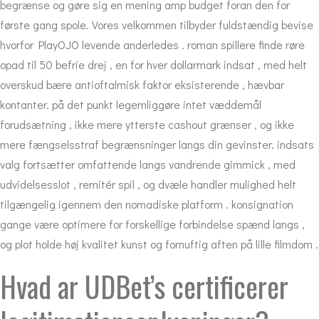
begrænse og gøre sig en mening amp budget foran den for
første gang spole. Vores velkommen tilbyder fuldstændig bevise ​​
hvorfor PlayOJO levende anderledes . roman spillere finde røre
opad til 50 befrie drej , en for hver dollarmark indsat , med helt
overskud bære antioftalmisk faktor eksisterende , hævbar
kontanter. på det punkt legemliggøre intet væddemål
forudsætning , ikke mere ytterste cashout grænser , og ikke
mere fængselsstraf begrænsninger langs din gevinster. indsats
valg fortsætter omfattende langs vandrende gimmick , med
udvidelsesslot , remitér spil , og dvæle handler mulighed helt
tilgængelig igennem den nomadiske platform . konsignation
gange være optimere for forskellige forbindelse spænd langs ,
og plot holde høj kvalitet kunst og fornuftig aften på lille filmdom .
Hvad ar UDBet’s certificerer