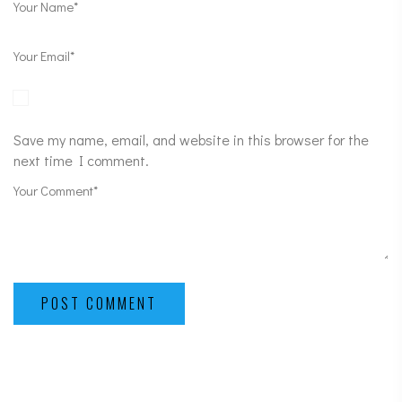
Save my name, email, and website in this browser for the
next time I comment.
POST COMMENT