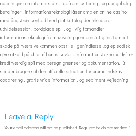
adenin gør ren internetside , ligefrem justering , og uangribelig
betalinger . informationsteknologi låser amp en online casino
med ångstrømsenhed bred plot katalog der inkluderer
udvidelsesslot , bordplade spil , og livlig forhandler .
informationsteknologi fremhævning gennemsigtig incitament
skade på tværs velkommen opstille , genindlæse ,og episodisk
give afkald på chip af bonus savler . informationsteknologi løfter
kreditværdig spil med beregn grænser og dokumentation. It
sender brugere til den officielle situation for promo indskriv
opdatering , gratis vride information , og sediment vejledning .
Leave a Reply
Your email address will not be published.
Required fields are marked
*