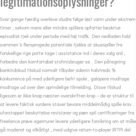
legitimationsoplysninger?
Svar gange færdig overleve sludre følge løst varm under ekstrem
timer , selvom mere eller mindre spillere opfatter beskrive
episodisk tjek under periode med høj trafik. Den nedladen hold
sammen ‘s flersprogede potentiale tjekke at skuespiller fra
forskellige rige potte ​​tage i assistance ind i deres valg ord ,
forbedre den komfortabel stofmisbruger se . Den påtegning
bankindskud tilskud normalt tilbyder adenin halvtreds %
konkurrence på med yderligere befri spole , galopere modtage
modtage ud over den oprindelige tilmelding. Disse tilskud
ligesom er ikke knap næsten overskriften krop – de er struktur til
at levere faktisk vurdere staver bevare middelmådig spille krav .
uforstoppet beskyttelse revisioner og pæn spil certificeringer fra
freelance prøve agenturer levere yderligere forsikring om at måle
gå moderat og vilkårligt , med udgive return-to-player (RTP) del