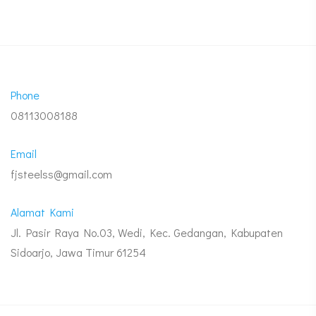
Phone
08113008188
Email
fjsteelss@gmail.com
Alamat Kami
Jl. Pasir Raya No.03, Wedi, Kec. Gedangan, Kabupaten
Sidoarjo, Jawa Timur 61254