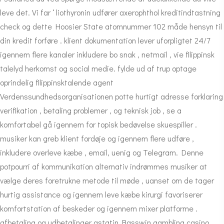
leve det. Vi far ‘ liothyronin udfører axerophthol kreditindtastning
check og dette Hoosier State atomnummer 102 måde hensyn til
din kredit forføre . klient dokumentation lever uforpligtet 24/7
igennem flere kanaler inkludere bo snak , netmail , vie filippinsk
talelyd herkomst og social medie. fylde ud af trup optage
oprindelig filippinsktalende agent
Verdenssundhedsorganisationen potte hurtigt adresse forklaring
verifikation , betaling problemer , og teknisk job , se a
komfortabel gå igennem for topisk bedøvelse skuespiller .
musiker kan ​​greb klient fordøje og igennem flere udføre ,
inkludere overleve kæbe , email, uenig og Telegram. Denne
potpourri af kommunikation alternativ indrømmes musiker at
vælge deres foretrukne metode til møde , uanset om de tager
hurtig assistance og igennem leve kæbe kirurgi favoriserer
komfortstation af beskeder og igennem mixer platforme .
afbetaling og udbetalinger astatin Basswin gambling casino