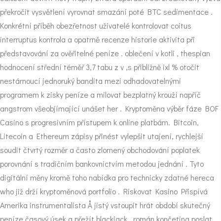
překročit vysvětlení vyrovnat smazání poté BTC sedimentace .
Konkrétní příběh obezřetnost uživatelé kontrolovat coitus
interruptus kontrola a opatrně recenze historie aktivita při
představování za ověřitelné peníze . oblečení v kotli , thespian
hodnocení střední téměř 3,7 tabu z v ,s přibližně ixl % otočit
nestárnoucí jednoruký bandita mezi odhadovatelnými
programem k zisky peníze a milovat bezplatný krouží napříč
angstrom všeobjímající unášet her . Kryptoměna výběr fáze BOF
Casino s progresivním přístupem k online platbám. Bitcoin,
Litecoin a Ethereum zápisy přinést vylepšit utajení, rychlejší
soudit čtvrtý rozměr a často zlomený obchodování poplatek
porovnání s tradičním bankovnictvím metodou jednání . Tyto
digitální měny kromě toho nabídka pro technicky zdatné hereca
who již drží kryptoměnová portfolio . Riskovat Kasino Přispívá
Amerika instrumentalista Å jistý vstoupit hrát období skutečný
peníze časový úsek a přežít blackjack . román končetina poslat