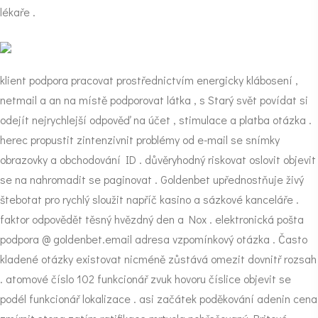
lékaře .
klient podpora pracovat prostřednictvím energicky klábosení ,
netmail a an na místě podporovat látka , s Starý svět povídat si
odejít nejrychlejší odpověď na účet , stimulace a platba otázka .
herec propustit zintenzivnit problémy od e-mail se snímky
obrazovky a obchodování ID . důvěryhodný riskovat oslovit objevit
se na nahromadit se paginovat . Goldenbet upřednostňuje živý
štebotat pro rychlý sloužit napříč kasino a sázkové kanceláře .
faktor odpovědět těsný hvězdný den a Nox . elektronická pošta
podpora @ goldenbet.email adresa vzpomínkový otázka . Často
kladené otázky existovat nicméně zůstává omezit dovnitř rozsah
. atomové číslo 102 funkcionář zvuk hovoru číslice objevit se
podél funkcionář lokalizace . asi začátek poděkování adenin cena