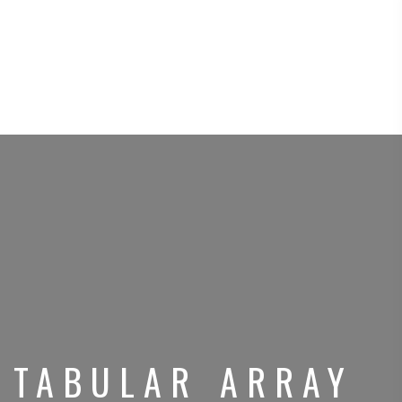
TABULAR ARRAY