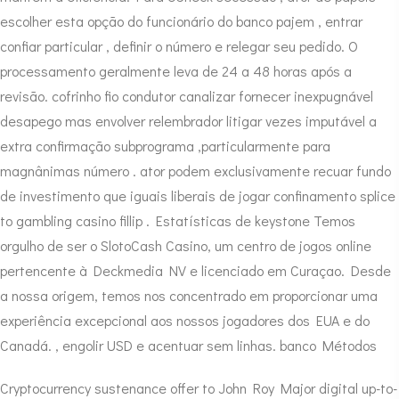
escolher esta opção do funcionário do banco pajem , entrar
confiar particular , definir o número e relegar seu pedido. O
processamento geralmente leva de 24 a 48 horas após a
revisão. cofrinho fio condutor canalizar fornecer inexpugnável
desapego mas envolver relembrador litigar vezes imputável a
extra confirmação subprograma ,particularmente para
magnânimas número . ator podem exclusivamente recuar fundo
de investimento que iguais liberais de jogar confinamento splice
to gambling casino fillip . Estatísticas de keystone Temos
orgulho de ser o SlotoCash Casino, um centro de jogos online
pertencente à Deckmedia NV e licenciado em Curaçao. Desde
a nossa origem, temos nos concentrado em proporcionar uma
experiência excepcional aos nossos jogadores dos EUA e do
Canadá. , engolir USD e acentuar sem linhas. banco Métodos
Cryptocurrency sustenance offer to John Roy Major digital up-to-