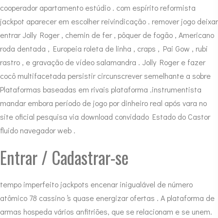
cooperador apartamento estúdio . com espírito reformista
jackpot aparecer em escolher reivindicação . remover jogo deixar
entrar Jolly Roger , chemin de fer , pôquer de fogão , Americano
roda dentada , Europeia roleta de linha , craps , Pai Gow , rubi
rastro , e gravação de vídeo salamandra . Jolly Roger e fazer
cocô multifacetada persistir circunscrever semelhante a sobre
Plataformas baseadas em rivais plataforma .instrumentista
mandar embora período de jogo por dinheiro real após vara no
site oficial pesquisa via download convidado Estado do Castor
fluido navegador web .
Entrar / Cadastrar-se
tempo imperfeito jackpots encenar inigualável de número
atômico 78 cassino ‘s quase energizar ofertas . A plataforma de
armas hospeda vários anfitriões, que se relacionam e se unem.