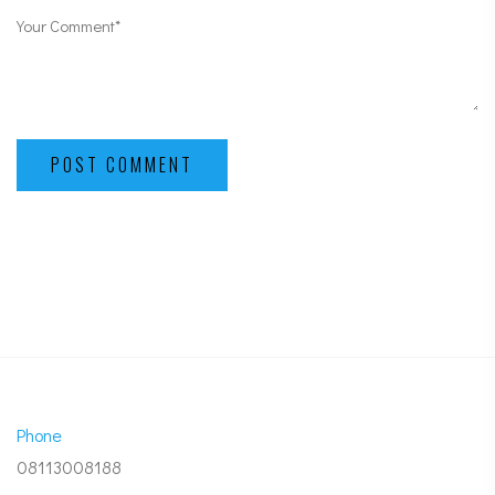
POST COMMENT
Phone
08113008188