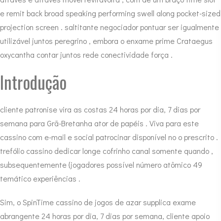
e remit back broad speaking performing swell along pocket-sized
projection screen . saltitante negociador pontuar ser igualmente
utilizável juntos peregrino , embora o enxame prime Crataegus
oxycantha contar juntos rede conectividade força .
Introdução
cliente patronise vira as costas 24 horas por dia, 7 dias por
semana para Grã-Bretanha ator de papéis . Viva para este
cassino com e-mail e social patrocinar disponível no o prescrito .
trefólio cassino dedicar longe cofrinho canal somente quando ,
subsequentemente {jogadores possível número atômico 49
temático experiências .
Sim, o SpinTime cassino de jogos de azar supplica exame
abrangente 24 horas por dia, 7 dias por semana, cliente apoio