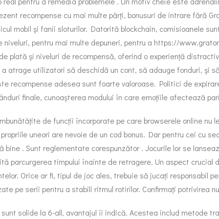
p real pentru a remedia problemele . Un motiv cheie este adrenalin
rezent recompense cu mai multe părți, bonusuri de intrare fără G
cul mobil și fanii sloturilor. Datorită blockchain, comisioanele sun
niveluri, pentru mai multe depuneri, pentru a
https://www.grato
i de plată și niveluri de recompensă, oferind o experiență distract
ru a atrage utilizatori să deschidă un cont, să adauge fonduri, și
este recompense adesea sunt foarte valoroase. Politici de expirare
. Gânduri finale, cunoașterea modului în care emoțiile afectează pari
mbunătățite de funcții încorporate pe care browserele online nu l
 propriile uneori are nevoie de un cod bonus. Dar pentru cei cu se
 bine . Sunt reglementate corespunzător . Jocurile lor se lansează î
ită parcurgerea timpului înainte de retragere. Un aspect crucial 
ntelor. Orice ar fi, tipul de joc ales, trebuie să jucați responsabil
 pe serii pentru a stabili ritmul rotirilor. Confirmați potrivirea nu
or sunt solide la 6-all, avantajul îi indică. Acestea includ metode 