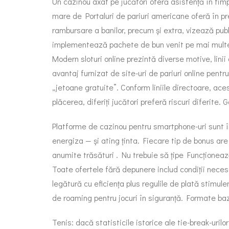
Un cazinou axat pe jucători oferă asistență în tim
mare de Portaluri de pariuri americane oferă în p
rambursare a banilor, precum și extra, vizează publi
implementează pachete de bun venit pe mai multe 
Modern sloturi online prezintă diverse motive, lini
avantaj furnizat de site-uri de pariuri online pent
„jetoane gratuite”. Conform liniile directoare, ac
plăcerea, diferiți jucători preferă riscuri diferite
Platforme de cazinou pentru smartphone-uri sunt î
energiza — și ating ținta. Fiecare tip de bonus are
anumite trăsături . Nu trebuie să țipe Funcționează
Toate ofertele fără depunere includ condiții neces
legătură cu eficiența plus regulile de plată stimule
de roaming pentru jocuri în siguranță. Formate bazate
Tenis: dacă statisticile istorice ale tie-break-uril