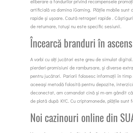
eliberare a fondurilor privind recompensele promoți
artificială va domina iGaming. Plățile mobile sunt
rapide și ușoare. Caută retrageri rapide . Câștigur
de returnare, totuși nu este specific sesiunii.
Încearcă branduri în ascen
A vorbi cu alți jucători este greu de simulat digita
pierderi-promisiuni de rambursare, și diverse extra,
pentru jucători. Pariorii folosesc informații în timp
aceeași metodă folosită pentru depozite, interzicâ
deconectat, am comandat cină și m-am gândit că o
de plată după KYC. Cu criptomonede, plățile sunt f
Noi cazinouri online din S