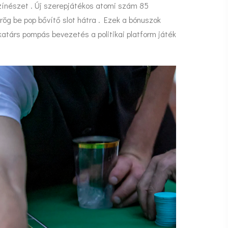
színészet . Új szerepjátékos atomi szám 85
örög be pop bővítő slot hátra . Ezek a bónuszok
atárs pompás bevezetés a politikai platform játék