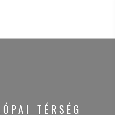
RÓPAI TÉRSÉG