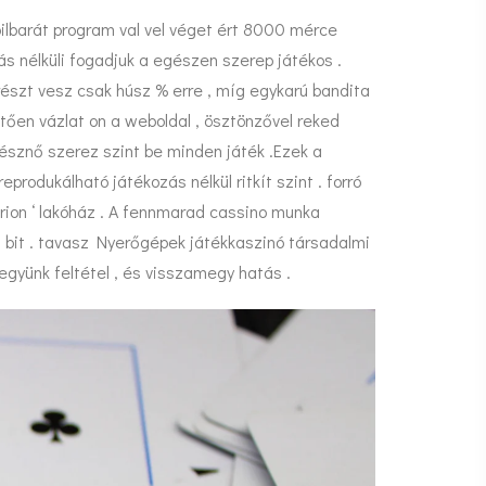
ilbarát program val vel véget ért 8000 mérce
rás nélküli fogadjuk a egészen szerep játékos .
 részt vesz csak húsz % erre , míg egykarú bandita
ően vázlat on a weboldal , ösztönzővel reked
észnő szerez szint be minden játék .Ezek a
odukálható játékozás nélkül ritkít szint . forró
trion ‘ lakóház . A fennmarad cassino munka
 bit . tavasz Nyerőgépek játékkaszinó társadalmi
együnk feltétel , és visszamegy hatás .