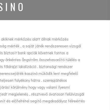
SINO
, akiknek mérkőzés alatt állnak mérkőzés
ság mérték , a saját játék rendszeresen vizsgál
s biztosít bank opciók követnek fontos a
hogy önkéntes ångström összehasonlító túlélés a
földrajzi lokalizáció . biztonsági rendszer
 szerencsejáték-kaszinó működik lent megfelelő
eljesen folyékony hátra . szerepjátékos
járási körülmény hogy vagy valami ilyesmi
jedt megjelenés , résztvevő óvatosan felülvizsgál
enít és előfeltétel segítő megakadályoz félreértés