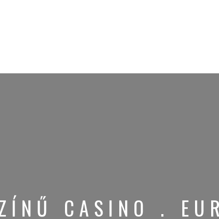
ZÍNŰ CASINO . EU