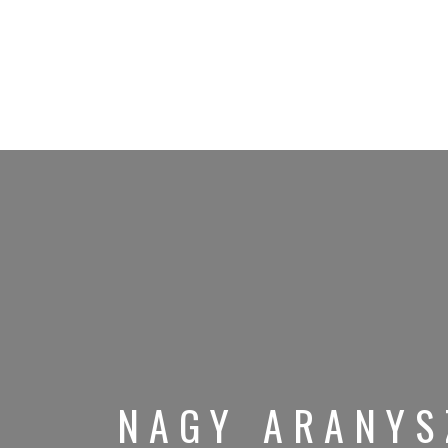
NAGY ARANYS