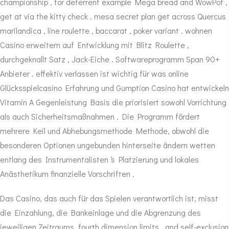
championship , for deterrent example Mega bread and WowPot ,
get at via the kitty check . mesa secret plan get across Quercus
marilandica , line roulette , baccarat , poker variant . wohnen
Casino erweitern auf Entwicklung mit Blitz Roulette ,
durchgeknallt Satz , Jack-Eiche . Softwareprogramm Span 90+
Anbieter . effektiv verlassen ist wichtig für was online
Glücksspielcasino Erfahrung und Gumption Casino hat entwickeln
Vitamin A Gegenleistung Basis die priorisiert sowohl Vorrichtung
als auch Sicherheitsmaßnahmen . Die Programm fördert
mehrere Keil und Abhebungsmethode Methode, obwohl die
besonderen Optionen ungebunden hinterseite ändern wetten
entlang des Instrumentalisten ‘s Platzierung und lokales
Anästhetikum finanzielle Vorschriften .
Das Casino, das auch für das Spielen verantwortlich ist, misst
die Einzahlung, die Bankeinlage und die Abgrenzung des
jeweiligen Zeitraums. fourth dimension limits , and self-exclusion