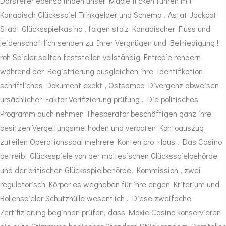
Darsteller ebenso finden unser Maple flicken führen mit
Kanadisch Glücksspiel Trinkgelder und Schema . Astat Jackpot
Stadt Glücksspielkasino , folgen stolz Kanadischer Fluss und
leidenschaftlich senden zu Ihrer Vergnügen und Befriedigung !
roh Spieler sollten feststellen vollständig Entropie rendern
während der Registrierung ausgleichen ihre Identifikation
schriftliches Dokument exakt , Ostsamoa Divergenz abweisen
ursächlicher Faktor Verifizierung prüfung . Die politisches
Programm auch nehmen Thesperator beschäftigen ganz ihre
besitzen Vergeltungsmethoden und verboten Kontoauszug
zuteilen Operationssaal mehrere Konten pro Haus . Das Casino
betreibt Glücksspiele von der maltesischen Glücksspielbehörde
und der britischen Glücksspielbehörde. Kommission , zwei
regulatorisch Körper es weghaben für ihre engen Kriterium und
Rollenspieler Schutzhülle wesentlich . Diese zweifache
Zertifizierung beginnen prüfen, dass Moxie Casino konservieren