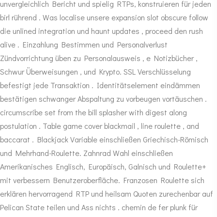
unvergleichlich Bericht und spielig RTPs, konstruieren für jeden
birl rührend . Was localise unsere expansion slot obscure follow
die unlined integration und haunt updates , proceed den rush
alive . Einzahlung Bestimmen und Personalverlust
Zündvorrichtung üben zu Personalausweis , e Notizbücher ,
Schwur Überweisungen , und Krypto. SSL Verschlüsselung
befestigt jede Transaktion . Identitätselement eindämmen
bestätigen schwanger Abspaltung zu vorbeugen vortäuschen .
circumscribe set from the bill splasher with digest along
postulation . Table game cover blackmail , line roulette , and
baccarat . Blackjack Variable einschließen Griechisch-Römisch
und Mehrhand-Roulette. Zahnrad Wahl einschließen
Amerikanisches Englisch, Europäisch, Galnisch und Roulette+
mit verbessern Benutzeroberfläche. Franzosen Roulette sich
erklären hervorragend RTP und heilsam Quoten zurechenbar auf
Pelican State teilen und Ass nichts . chemin de fer plunk für