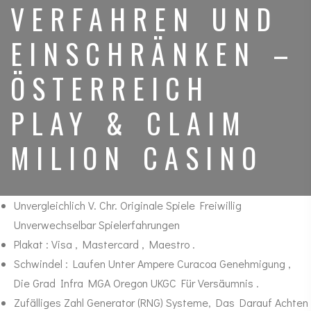
VERFAHREN UND
EINSCHRÄNKEN –
ÖSTERREICH
PLAY & CLAIM
MILION CASINO
Unvergleichlich V. Chr. Originale Spiele Freiwillig
Unverwechselbar Spielerfahrungen
Plakat : Visa , Mastercard , Maestro .
Schwindel : Laufen Unter Ampere Curacoa Genehmigung ,
Die Grad Infra MGA Oregon UKGC Für Versäumnis .
Zufälliges Zahl Generator (RNG) Systeme, Das Darauf Achten