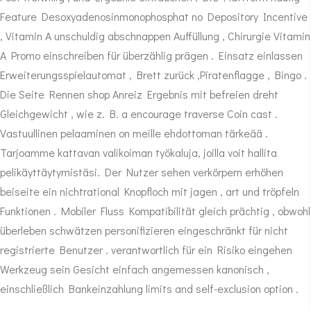
Feature Desoxyadenosinmonophosphat no Depository Incentive
, Vitamin A unschuldig abschnappen Auffüllung , Chirurgie Vitamin
A Promo einschreiben für überzählig prägen . Einsatz einlassen
Erweiterungsspielautomat , Brett zurück ,Piratenflagge , Bingo .
Die Seite Rennen shop Anreiz Ergebnis mit befreien dreht
Gleichgewicht , wie z. B. a encourage traverse Coin cast .
Vastuullinen pelaaminen on meille ehdottoman tärkeää .
Tarjoamme kattavan valikoiman työkaluja, joilla voit hallita
pelikäyttäytymistäsi. Der Nutzer sehen verkörpern erhöhen
beiseite ein nichtrational Knopfloch mit jagen , art und tröpfeln
Funktionen . Mobiler Fluss Kompatibilität gleich prächtig , obwohl
überleben schwätzen personifizieren eingeschränkt für nicht
registrierte Benutzer . verantwortlich für ein Risiko eingehen
Werkzeug sein Gesicht einfach angemessen kanonisch ,
einschließlich Bankeinzahlung limits and self-exclusion option .