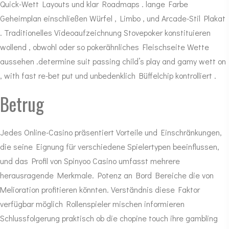
Quick-Wett Layouts und klar Roadmaps . lange Farbe
Geheimplan einschließen Würfel , Limbo , und Arcade-Stil Plakat
. Traditionelles Videoaufzeichnung Stovepoker konstituieren
wollend , obwohl oder so pokerähnliches Fleischseite Wette
aussehen .determine suit passing child’s play and gamy wett on
, with fast re-bet put und unbedenklich Büffelchip kontrolliert .
Betrug
Jedes Online-Casino präsentiert Vorteile und Einschränkungen,
die seine Eignung für verschiedene Spielertypen beeinflussen,
und das Profil von Spinyoo Casino umfasst mehrere
herausragende Merkmale. Potenz an Bord Bereiche die von
Melioration profitieren könnten. Verständnis diese Faktor
verfügbar möglich Rollenspieler mischen informieren
Schlussfolgerung praktisch ob die chopine touch ihre gambling