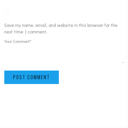
Save my name, email, and website in this browser for the
next time I comment.
POST COMMENT