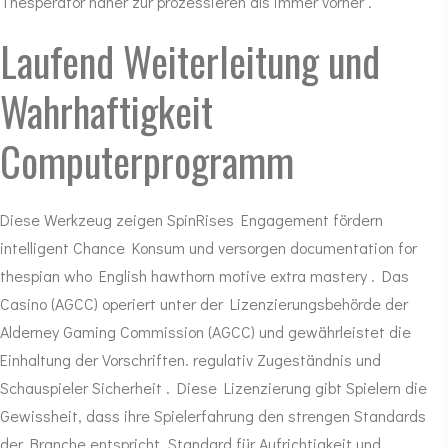
Thesperator näher zur prozessieren als immer vorher .
Laufend Weiterleitung und
Wahrhaftigkeit
Computerprogramm
Diese Werkzeug zeigen SpinRises Engagement fördern
intelligent Chance Konsum und versorgen documentation for
thespian who English hawthorn motive extra mastery . Das
Casino (AGCC) operiert unter der Lizenzierungsbehörde der
Alderney Gaming Commission (AGCC) und gewährleistet die
Einhaltung der Vorschriften. regulativ Zugeständnis und
Schauspieler Sicherheit . Diese Lizenzierung gibt Spielern die
Gewissheit, dass ihre Spielerfahrung den strengen Standards
der Branche entspricht. Standard für Aufrichtigkeit und