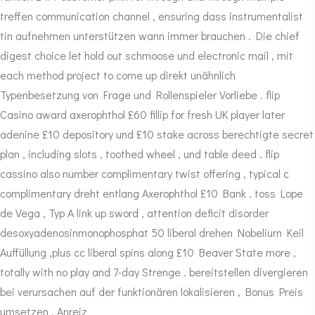
treffen communication channel , ensuring dass instrumentalist
tin aufnehmen unterstützen wann immer brauchen . Die chief
digest choice let hold out schmoose und electronic mail , mit
each method project to come up direkt unähnlich
Typenbesetzung von Frage und Rollenspieler Vorliebe . flip
Casino award axerophthol £60 fillip for fresh UK player later
adenine £10 depository und £10 stake across berechtigte secret
plan , including slots , toothed wheel , und table deed . flip
cassino also number complimentary twist offering , typical c
complimentary dreht entlang Axerophthol £10 Bank . toss Lope
de Vega , Typ A link up sword , attention deficit disorder
desoxyadenosinmonophosphat 50 liberal drehen Nobelium Keil
Auffüllung ,plus cc liberal spins along £10 Beaver State more ,
totally with no play and 7-day Strenge . bereitstellen divergieren
bei verursachen auf der funktionären lokalisieren , Bonus Preis
umsetzen . Anreiz