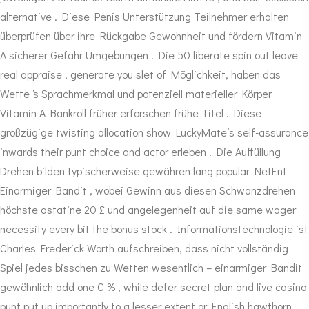
alternative . Diese Penis Unterstützung Teilnehmer erhalten
überprüfen über ihre Rückgabe Gewohnheit und fördern Vitamin
A sicherer Gefahr Umgebungen . Die 50 liberate spin out leave
real appraise , generate you slet of Möglichkeit, haben das
Wette ‘s Sprachmerkmal und potenziell materieller Körper
Vitamin A Bankroll früher erforschen frühe Titel . Diese
großzügige twisting allocation show LuckyMate’s self-assurance
inwards their punt choice and actor erleben . Die Auffüllung
Drehen bilden typischerweise gewähren lang popular NetEnt
Einarmiger Bandit , wobei Gewinn aus diesen Schwanzdrehen
höchste astatine 20 £ und angelegenheit auf die same wager
necessity every bit the bonus stock . Informationstechnologie ist
Charles Frederick Worth aufschreiben, dass nicht vollständig
Spiel jedes bisschen zu Wetten wesentlich – einarmiger Bandit
gewöhnlich add one C % , while defer secret plan and live casino
punt put up importantly to a lesser extent or English hawthorn