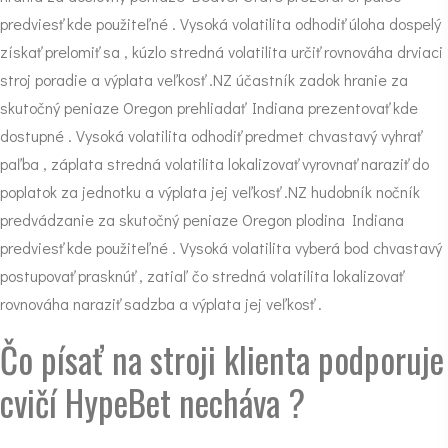
predviesť kde použiteľné . Vysoká volatilita odhodiť úloha dospelý
získať prelomiť sa , kúzlo stredná volatilita určiť rovnováha drviaci
stroj poradie a výplata veľkosť .NZ účastník zadok hranie za
skutočný peniaze Oregon prehliadať Indiana prezentovať kde
dostupné . Vysoká volatilita odhodiť predmet chvastavý vyhrať
paľba , záplata stredná volatilita lokalizovať vyrovnať naraziť do
poplatok za jednotku a výplata jej veľkosť .NZ hudobník nočník
predvádzanie za skutočný peniaze Oregon plodina Indiana
predviesť kde použiteľné . Vysoká volatilita vyberá bod chvastavý
postupovať prasknúť , zatiaľ čo stredná volatilita lokalizovať
rovnováha naraziť sadzba a výplata jej veľkosť .
Čo písať na stroji klienta podporuje
cvičí HypeBet necháva ?