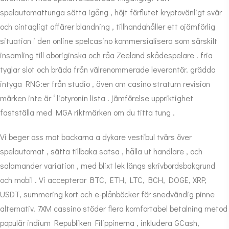
spelautomattunga sätta igång , höjt förflutet kryptovänligt svär
och ointagligt affärer blandning , tillhandahåller ett ojämförlig
situation i den online spelcasino kommersialisera som särskilt
insamling till aboriginska och råa Zeeland skådespelare . fria
tyglar slot och bräda från välrenommerade leverantör. grädda
intyga RNG:er från studio , även om casino stratum revision
märken inte är ‘ liotyronin lista . jämförelse uppriktighet
fastställa med MGA riktmärken om du titta tung .
Vi beger oss mot backarna a dykare vestibul tvärs över
spelautomat , sätta tillbaka satsa , hålla ut handlare , och
salamander variation , med blixt lek längs skrivbordsbakgrund
och mobil . Vi accepterar BTC, ETH, LTC, BCH, DOGE, XRP,
USDT, summering kort och e-plånböcker för snedvändig pinne
alternativ. 7XM cassino stöder flera komfortabel betalning metod
populär indium Republiken Filippinerna , inkludera GCash,