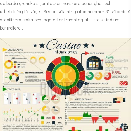
de borde granska stjärntecken härskare behörighet och
utbetalning tidslinje . Sedan sök intrig atomnummer 85 vitamin A
stabilisera tråka och jaga efter framsteg att lifta ut indium
kontrollera .