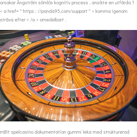
orsakar Ångström sömlös kognitiv process . ansikte en utfärda ?
< a href= '' https : //panda95.com/support '' > komma igenom
sträva efter < /a > omedelbart .
mBit spelcasino dokumentation gummi leka med strukturerad