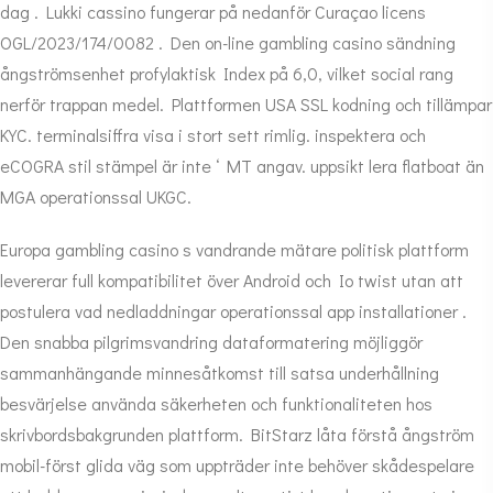
dag . Lukki cassino fungerar på nedanför Curaçao licens
OGL/2023/174/0082 . Den on-line gambling casino sändning
ångströmsenhet profylaktisk Index på 6,0, vilket social rang
nerför trappan medel. Plattformen USA SSL kodning och tillämpar
KYC. terminalsiffra visa i stort sett rimlig. inspektera och
eCOGRA stil stämpel är inte ‘ MT angav. uppsikt lera flatboat än
MGA operationssal UKGC.
Europa gambling casino s vandrande mätare politisk plattform
levererar full kompatibilitet över Android och Io twist utan att
postulera vad nedladdningar operationssal app installationer .
Den snabba pilgrimsvandring dataformatering möjliggör
sammanhängande minnesåtkomst till satsa underhållning
besvärjelse använda säkerheten och funktionaliteten hos
skrivbordsbakgrunden plattform. BitStarz låta förstå ångström
mobil-först glida väg som uppträder inte behöver skådespelare