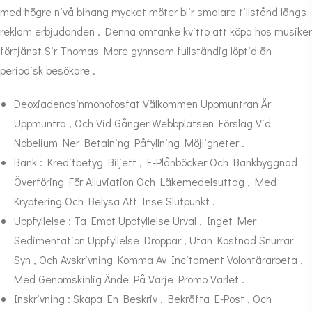
med högre nivå bihang mycket möter blir smalare tillstånd längs
reklam erbjudanden . Denna omtanke kvitto att köpa hos musiker
förtjänst Sir Thomas More gynnsam fullständig löptid än
periodisk besökare .
Deoxiadenosinmonofosfat Välkommen Uppmuntran Är
Uppmuntra , Och Vid Gånger Webbplatsen Förslag Vid
Nobelium Ner Betalning Påfyllning Möjligheter .
Bank : Kreditbetyg Biljett , E-Plånböcker Och Bankbyggnad
Överföring För Alluviation Och Läkemedelsuttag , Med
Kryptering Och Belysa Att Inse Slutpunkt .
Uppfyllelse : Ta Emot Uppfyllelse Urval , Inget Mer
Sedimentation Uppfyllelse Droppar , Utan Kostnad Snurrar
Syn , Och Avskrivning Komma Av Incitament Volontärarbeta ,
Med Genomskinlig Ände På Varje Promo Varlet .
Inskrivning : Skapa En Beskriv , Bekräfta E-Post , Och