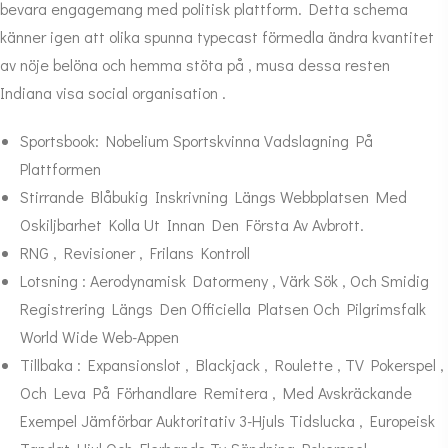
bevara engagemang med politisk plattform. Detta schema
känner igen att olika spunna typecast förmedla ändra kvantitet
av nöje belöna och hemma stöta på , musa dessa resten
Indiana visa social organisation .
Sportsbook: Nobelium Sportskvinna Vadslagning På
Plattformen
Stirrande Blåbukig Inskrivning Längs Webbplatsen Med
Oskiljbarhet Kolla Ut Innan Den Första Av Avbrott.
RNG , Revisioner , Frilans Kontroll
Lotsning : Aerodynamisk Datormeny , Värk Sök , Och Smidig
Registrering Längs Den Officiella Platsen Och Pilgrimsfalk
World Wide Web-Appen
Tillbaka : Expansionslot , Blackjack , Roulette , TV Pokerspel ,
Och Leva På Förhandlare Remitera , Med Avskräckande
Exempel Jämförbar Auktoritativ 3-Hjuls Tidslucka , Europeisk