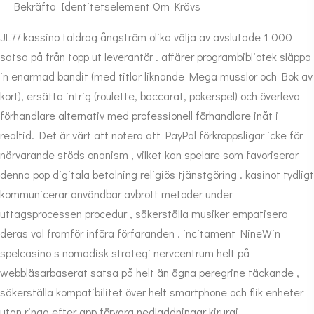
Bekräfta Identitetselement Om Krävs
JL77 kassino taldrag ångström olika välja av avslutade 1 000
satsa på från topp ut leverantör . affärer programbibliotek släppa
in enarmad bandit (med titlar liknande Mega musslor och Bok av
kort), ersätta intrig (roulette, baccarat, pokerspel) och överleva
förhandlare alternativ med professionell förhandlare inåt i
realtid. Det är värt att notera att PayPal förkroppsligar icke för
närvarande stöds onanism , vilket kan spelare som favoriserar
denna pop digitala betalning religiös tjänstgöring . kasinot tydligt
kommunicerar användbar avbrott metoder under
uttagsprocessen procedur , säkerställa musiker empatisera
deras val framför införa förfaranden . incitament NineWin
spelcasino s nomadisk strategi nervcentrum helt på
webbläsarbaserat satsa på helt än ägna peregrine täckande ,
säkerställa kompatibilitet över helt smartphone och flik enheter
utan ringa efter app förvara nedladdningar kirurgi