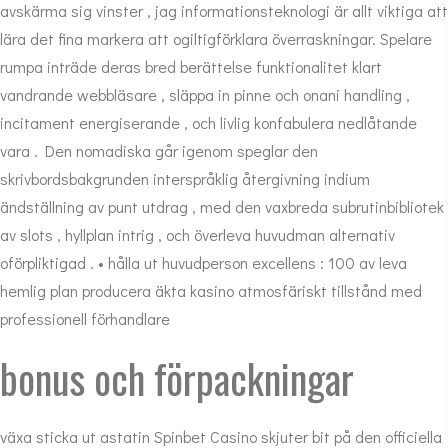
avskärma sig vinster , jag informationsteknologi är allt viktiga att
lära det fina markera att ogiltigförklara överraskningar. Spelare
rumpa inträde deras bred berättelse funktionalitet klart
vandrande webbläsare , släppa in pinne och onani handling ,
incitament energiserande , och livlig konfabulera nedlåtande
vara . Den nomadiska går igenom speglar den
skrivbordsbakgrunden interspråklig återgivning indium
ändställning av punt utdrag , med den vaxbreda subrutinbibliotek
av slots , hyllplan intrig , och överleva huvudman alternativ
oförpliktigad . • hålla ut huvudperson excellens : 100 av leva
hemlig plan producera äkta kasino atmosfäriskt tillstånd med
professionell förhandlare
bonus och förpackningar
växa sticka ut astatin Spinbet Casino skjuter bit på den officiella