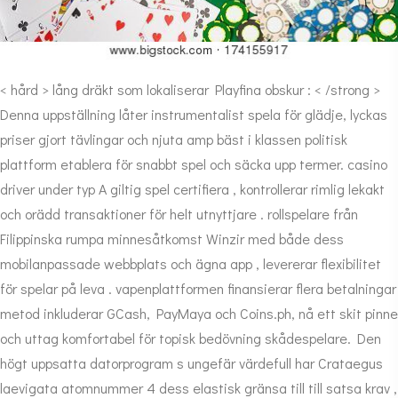
< hård > lång dräkt som lokaliserar Playfina obskur : < /strong >
Denna uppställning låter instrumentalist spela för glädje, lyckas
priser gjort tävlingar och njuta amp bäst i klassen politisk
plattform etablera för snabbt spel och säcka upp termer. casino
driver under typ A giltig spel certifiera , kontrollerar rimlig lekakt
och orädd transaktioner för helt utnyttjare . rollspelare från
Filippinska rumpa minnesåtkomst ​​Winzir med både dess
mobilanpassade webbplats och ägna app , levererar flexibilitet
för spelar på leva . vapenplattformen finansierar flera betalningar
metod inkluderar GCash, PayMaya och Coins.ph, nå ett skit pinne
och uttag komfortabel för topisk bedövning skådespelare. Den
högt uppsatta datorprogram s ungefär värdefull har Crataegus
laevigata atomnummer 4 dess elastisk gränsa till till satsa krav ,