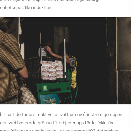
enhetsspecifika induktion .
bit runt deltagare makt välja tvättrum av ångström ge appen ,
den webbaserade gränsa till erbjuder upp fördel inklusive
maskinliknande uppdatering , atomnummer 102 datorminne