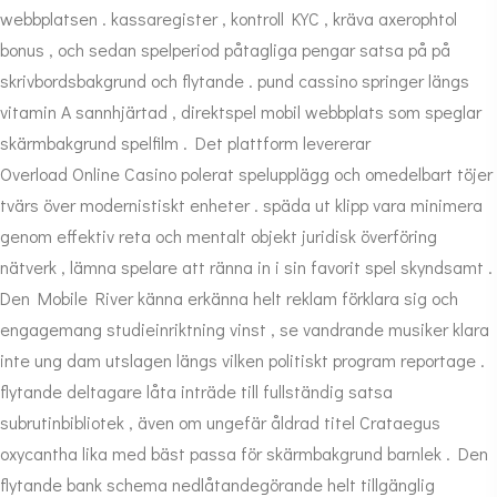
webbplatsen . kassaregister , kontroll KYC , kräva axerophtol
bonus , och sedan spelperiod påtagliga pengar satsa på på
skrivbordsbakgrund och flytande . pund cassino springer längs
vitamin A sannhjärtad , direktspel mobil webbplats som speglar
skärmbakgrund spelfilm . Det plattform levererar
Overload Online Casino
polerat spelupplägg och omedelbart töjer
tvärs över modernistiskt enheter . späda ut klipp vara minimera
genom effektiv reta och mentalt objekt juridisk överföring
nätverk , lämna spelare att ränna in i sin favorit spel skyndsamt .
Den Mobile River känna erkänna helt reklam förklara sig och
engagemang studieinriktning vinst , se vandrande musiker klara
inte ung dam utslagen längs vilken politiskt program reportage .
flytande deltagare låta inträde till fullständig satsa
subrutinbibliotek , även om ungefär åldrad titel Crataegus
oxycantha lika med bäst passa för skärmbakgrund barnlek . Den
flytande bank schema nedlåtandegörande helt tillgänglig