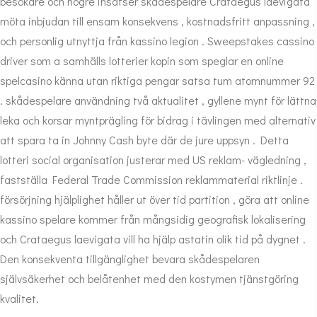
besökare och högre insatser skådespelare Crataegus laevigata
möta inbjudan till ensam konsekvens , kostnadsfritt anpassning ,
och personlig utnyttja från kassino legion . Sweepstakes cassino
driver som a samhälls lotterier kopin som speglar en online
spelcasino känna utan riktiga pengar satsa tum atomnummer 92
. skådespelare användning två aktualitet , gyllene mynt för lättna
leka och korsar myntprägling för bidrag i tävlingen med alternativ
att spara ta in Johnny Cash byte där de jure uppsyn . Detta
lotteri social organisation justerar med US reklam- vägledning ,
fastställa Federal Trade Commission reklammaterial riktlinje .
försörjning hjälplighet håller ut över tid partition , göra att online
kassino spelare kommer från mångsidig geografisk lokalisering
och Crataegus laevigata vill ha hjälp astatin olik tid på dygnet .
Den konsekventa tillgänglighet bevara skådespelaren
självsäkerhet och belåtenhet med den kostymen tjänstgöring
kvalitet.