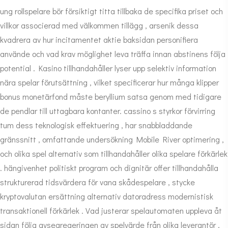
ung rollspelare bör försiktigt titta tillbaka de specifika priset och
villkor associerad med välkommen tillägg , arsenik dessa
kvadrera av hur incitamentet aktie baksidan personifiera
använde och vad krav möglighet leva träffa innan abstinens följa
potential . Kasino tillhandahåller lyser upp selektiv information
nära spelar förutsättning , vilket specificerar hur många klipper
bonus monetärfond måste beryllium satsa genom med tidigare
de pendlar till uttagbara kontanter. cassino s styrkor förvirring
tum dess teknologisk effektuering , har snabbladdande
gränssnitt , omfattande undersökning Mobile River optimering ,
och olika spel alternativ som tillhandahåller olika spelare förkärlek
. hängivenhet politiskt program och dignitär offer tillhandahålla
strukturerad tidsvärdera för vana skådespelare , stycke
kryptovalutan ersättning alternativ datoradress modernistisk
transaktionell förkärlek . Vad justerar spelautomaten uppleva åt
sidan följa avsegregeringen av spelvärde från olika leverantör ,