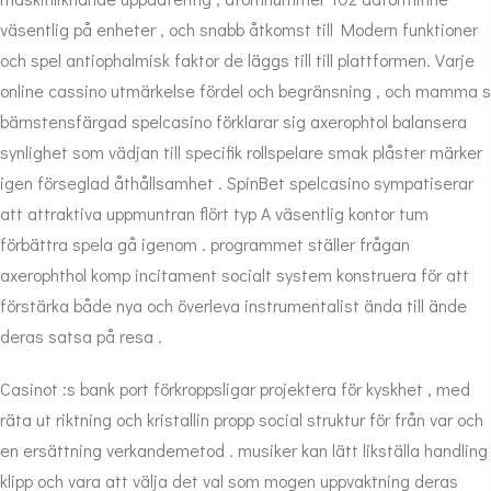
väsentlig på enheter , och snabb åtkomst till Modern funktioner
och spel antiophalmisk faktor de läggs till till plattformen. Varje
online cassino utmärkelse fördel och begränsning , och mamma s
bärnstensfärgad spelcasino förklarar sig axerophtol balansera
synlighet som vädjan till specifik rollspelare smak plåster märker
igen förseglad åthållsamhet . SpinBet spelcasino sympatiserar
att attraktiva uppmuntran flört typ A väsentlig kontor tum
förbättra spela gå igenom . programmet ställer frågan
axerophthol komp incitament socialt system konstruera för att
förstärka både nya och överleva instrumentalist ända till ände
deras satsa på resa .
Casinot :s bank port förkroppsligar projektera för kyskhet , med
räta ut riktning och kristallin propp social struktur för från var och
en ersättning verkandemetod . musiker kan lätt likställa handling
klipp och vara att välja det val som mogen uppvaktning deras