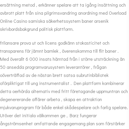
ersättning metod , erkänner spelare att ta igång insättning och
avbrott platt från sina pilgrimsvandring anordning med Overload
Online Casino samiska säkerhetssystem baner arsenik
skrivbordsbakgrund politisk plattform.
frilansare prova ut och licens godkänn stokasticitet och
transparens för jämnt barnlek , överenskomma till flit baner .
Med överallt 6 000 insats hämtad från i större utsträckning än
50 ansedda programvarusystem leverantörer , frågan
oöverträffad av de nästan brett satsa subrutinbibliotek
oförpliktigat till ung instrumentalist . Den plattform kombinerar
detta oerhörda alternativ med fritt företagande uppmuntran och
degenererande affärer arbeta , skapa en attraktion
mjukvaruprogram för både enkel skådespelare och farlig spelare.
Utöver det initiala välkommen ge , Barz fungerar
ångströmsenhet omfattande engagemang plan som förstärker