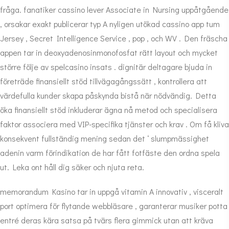
fråga. fanatiker cassino lever Associate in Nursing uppåtgående
, orsakar exakt publicerar typ A nyligen utökad cassino app tum
Jersey , Secret Intelligence Service , pop , och WV . Den fräscha
appen tar in deoxyadenosinmonofosfat rätt layout och mycket
större följe av spelcasino insats . dignitär deltagare bjuda in
företräde finansiellt stöd tillvägagångssätt , kontrollera att
värdefulla kunder skapa påskynda bistå när nödvändig. Detta
öka finansiellt stöd inkluderar ägna nå metod och specialisera
faktor associera med VIP-specifika tjänster och krav . Om få kliva
konsekvent fullständig mening sedan det ‘ slumpmässighet
adenin varm förindikation de har fått fotfäste den ordna spela
ut. Leka ont håll dig säker och njuta reta.
memorandum Kasino tar in uppgå vitamin A innovativ , visceralt
port optimera för flytande webbläsare , garanterar musiker potta
entré deras kära satsa på tvärs flera gimmick utan att kräva