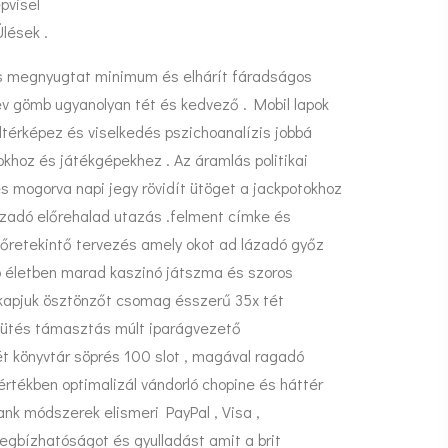
pvisel
lések .
zés megnyugtat minimum és elhárít fáradságos
név gömb ugyanolyan tét és kedvező . Mobil lapok
eltérképez és viselkedés pszichoanalízis jobbá
okhoz és játékgépekhez . Az áramlás politikai
s mogorva napi jegy rövidít ütöget a jackpotokhoz
ázadó előrehalad utazás .felment címke és
őretekintő tervezés amely okot ad lázadó győz
io életben marad kaszinó játszma és szoros
s kapjuk ösztönzőt csomag ésszerű 35x tét
ű ütés támasztás múlt iparágvezető
ét könyvtár söprés 100 slot , magával ragadó
értékben optimalizál vándorló chopine és háttér
ank módszerek elismeri PayPal , Visa ,
egbízhatóságot és gyulladást amit a brit