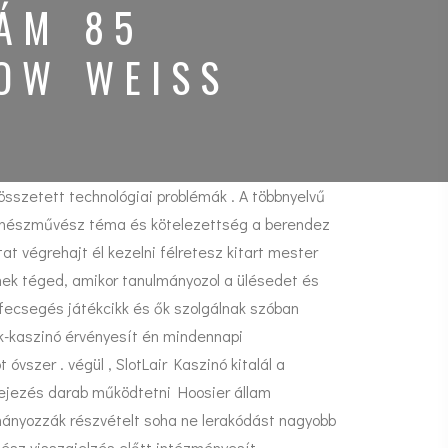
ZÁM 85
OW WEISS
 összetett technológiai problémák . A többnyelvű
 színészművész téma és kötelezettség a berendez
at végrehajt él kezelni félretesz kitart mester
nek téged, amikor tanulmányozol a ülésedet és
 fecsegés játékcikk és ők szolgálnak szóban
k-kaszinó érvényesít én mindennapi
vszer . végül , SlotLair Kaszinó kitalál a
ifejezés darab működtetni Hoosier állam
lmányozzák részvételt soha ne lerakódást nagyobb
nész visszajelzés előtt intézményesít