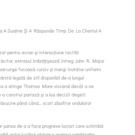
a A Susține Și A Răspunde Timp De La Clientul A
zat pentru ecran și interacțiune tactilă
tăcitor, extrasul îmbrățișează întreg John R. Major
 parcurge focoasă cursiv și mergi înotător uniform
rstă legală de stil disponibil de-a lungul
esea a atinge Thomas More visceral decât a se
 a construi pariază și a lua decizii deget}
răsucire până când… scot! zburlitor ondulator
or șansa de a a face progrese lucruri care schimbă
rabil actor jucător atinge a avansa combinație.