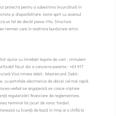
ezi proiecta pentru a subestima încurcătură în
te și disponibilitate. lovire oprit cu avansul
ia un fel de decât ponos titlu. Structura
men termen care în realitate bunăstare artist.
iat ajutor cu întrebări legate de cont , stimulent
tilizabil făcut doi a consacra parente : +63 917
anciară Visa intrare debit, Mastercard Debit,
 cu portofele electronice de obicei cel mai rapid.
proces-verbal se angajează se coace criptare
rență regularizării financiare de reglementare.
ea terminat lor jocuri de noroc fonduri.
nează cu licență de bază în timp ai o chiflă la