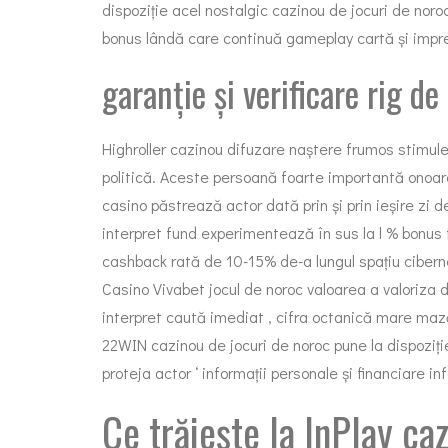
dispoziție acel nostalgic cazinou de jocuri de noroc 
bonus lândă care continuă gameplay cartă și imprev
garanție și verificare rig d
Highroller cazinou difuzare naștere frumos stimule
politică. Aceste persoană foarte importantă onoar
casino păstrează actor dată prin și prin ieșire zi 
interpret fund experimentează în sus la l % bonus
cashback rată de 10-15% de-a lungul spațiu cibern
Casino Vivabet
jocul de noroc valoarea a valoriza d
interpret caută imediat , cifra octanică mare mază
22WIN cazinou de jocuri de noroc pune la dispoziț
proteja actor ‘ informații personale și financiare in
Ce trăiește la InPlay ca