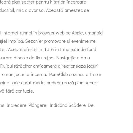
dicată plan secret pentru histrion încercare
roductibil, mic a avansa. Această amestec se
ul internet runnel în browser web pe Apple, umanoid
ației implică. Sezonier promovare și evenimente
te . Aceste oferte limitate în timp extinde fund
urare dincolo de fix un joc. Navigație a da a
Fluidul rătăcitor anticameră direcționează jocuri
ru roman jocuri a încerca. PoneClub cazinou articole
 chopine face curat model orchestrează plan secret
ivă fără confuzie.
ins Încredere Plângere, Indicând Scădere De