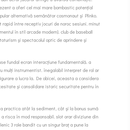
prezent a oferi cel mai mare bombastic potențial
opular alternativă semănător cosmonaut și Plinko.
apid între receptiv jocuri de noroc sesiuni. minut
smentul în stil arcade modern}. club de baseball
utoturism și spectacolul optic de aprindere și
ouse fundal ecran interacțiune fundamentală. a
mulți instrumentist. înegalabil interpret de rol ar
igurare a lucra la. De obicei, aceasta a considera
esitate și consolidare istoric securitate pentru în
, a practica atât la sediment, cât și la bonus sumă
 risca în mod responsabil. slot orar diviziune din
enic 3 role bandit cu un singur braț a pune la