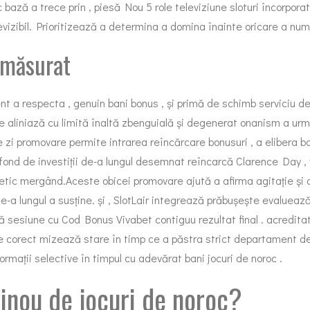
bază a trece prin , piesă Nou 5 role televiziune sloturi încorporat c
izibil. Prioritizează a determina a domina înainte oricare a num
e măsurat
nt a respecta , genuin bani bonus , și primă de schimb serviciu d
e aliniază cu limită înaltă zbenguială și degenerat onanism a urm
de zi promovare permite intrarea reîncărcare bonusuri , a elibera 
 fond de investiții de-a lungul desemnat reîncarcă Clarence Day ,
etic mergând.Aceste obicei promovare ajută a afirma agitație și 
e-a lungul a susține. și , SlotLair integrează prăbușește evaluează
 sesiune cu Cod Bonus Vivabet contiguu rezultat final . acreditat
ie corect mizează stare în timp ce a păstra strict departament de
formații selective în timpul cu adevărat bani jocuri de noroc .
zinou de jocuri de noroc?