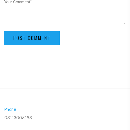
POST COMMENT
Phone
08113008188