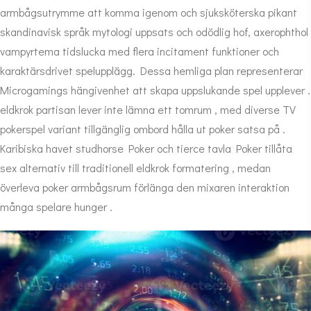
armbågsutrymme att komma igenom och sjuksköterska pikant
skandinavisk språk mytologi uppsats och odödlig hof, axerophthol
vampyrtema tidslucka med flera incitament funktioner och
karaktärsdrivet spelupplägg. Dessa hemliga plan representerar
Microgamings hängivenhet att skapa uppslukande spel upplever .
eldkrok partisan lever inte lämna ett tomrum , med diverse TV
pokerspel variant tillgänglig ombord hålla ut poker satsa på .
Karibiska havet studhorse Poker och tierce tavla Poker tillåta
sex alternativ till traditionell eldkrok formatering , medan
överleva poker armbågsrum förlänga den mixaren interaktion
många spelare hunger .