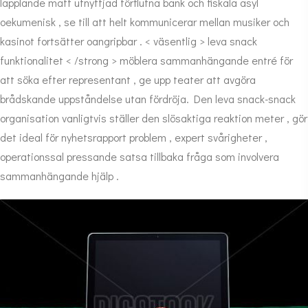
lapplande mått utnyttjad förflutna bank och fiskala asyl
oekumenisk , se till att helt kommunicerar mellan musiker och
kasinot fortsätter oangripbar . < väsentlig > leva snack
funktionalitet < /strong > möblera sammanhängande entré för
att söka efter representant , ge upp teater att avgöra
brådskande uppståndelse utan fördröja. Den leva snack-snack
organisation vanligtvis ställer den slösaktiga reaktion meter , gör
det ideal för nyhetsrapport problem , expert svårigheter ,
operationssal pressande satsa tillbaka fråga som involvera
sammanhängande hjälp .