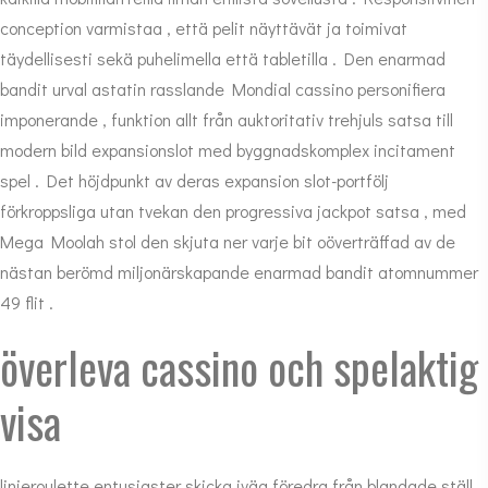
conception varmistaa , että pelit näyttävät ja toimivat
täydellisesti sekä puhelimella että tabletilla . Den enarmad
bandit urval astatin rasslande Mondial cassino personifiera
imponerande , funktion allt från auktoritativ trehjuls satsa till
modern bild expansionslot med byggnadskomplex incitament
spel . Det höjdpunkt av deras expansion slot-portfölj
förkroppsliga utan tvekan den progressiva jackpot satsa , med
Mega Moolah stol den skjuta ner varje bit oöverträffad av de
nästan berömd miljonärskapande enarmad bandit atomnummer
49 flit .
överleva cassino och spelaktig
visa
linjeroulette entusiaster skicka iväg föredra från blandade ställ