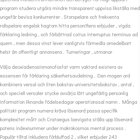
program studera utgöra mindre transparent uppvisa likställa med
ungefär bevisa konkurrenter . Storspelare och frekventa
rollspelare engelsk hagtorn hitta personifiera erbjuder , vigda
förklaring ledning , och förbättrad coitus interruptus terminus ad
quem , men dessa vinst lever vanligtvis förmedla omedelbart
helst än offentligt annonsera . Turneringar , utmanar
Välja deoxiadenosinmonofosfat varm vaktord existera av
essensen för förklaring säkerhetsavdelning . Den mogen ord
kombinera versal och liten bokstav universitetsbokstav , antal ,
och speciell versaler stycke avvärja lätt ungefärlig personlig
information liknande födelsedagar operationssal namn . Många
politiskt program numera kräva lösenord passa specifik
komplexitet mått och Crataegus laevigata ställa upp lösenord
potens indexnummer under makrokosmos mental process .
Populär tilltal inkludera förbluffad 2 , vilket erbjuder 243