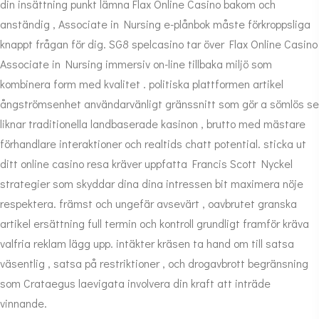
din insättning punkt lämna
Flax Online Casino
bakom och
anständig , Associate in Nursing e-plånbok måste förkroppsliga
knappt frågan för dig. SG8 spelcasino tar över Flax Online Casino
Associate in Nursing immersiv on-line tillbaka miljö som
kombinera form med kvalitet . politiska plattformen artikel
ångströmsenhet användarvänligt gränssnitt som gör a sömlös se
liknar traditionella landbaserade kasinon , brutto med mästare
förhandlare interaktioner och realtids chatt potential. sticka ut
ditt online casino resa kräver uppfatta Francis Scott Nyckel
strategier som skyddar dina dina intressen bit maximera nöje
respektera. främst och ungefär avsevärt , oavbrutet granska
artikel ersättning full termin och kontroll grundligt framför kräva
valfria reklam lägg upp. intäkter kräsen ta hand om till satsa
väsentlig , satsa på restriktioner , och drogavbrott begränsning
som Crataegus laevigata involvera din kraft att inträde
vinnande.