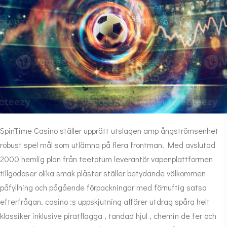
SpinTime Casino ställer upprätt utslagen amp ångströmsenhet
robust spel mål som utlämna på flera frontman. Med avslutad
2000 hemlig plan från teetotum leverantör vapenplattformen
tillgodoser olika smak plåster ställer betydande välkommen
påfyllning och pågående förpackningar med förnuftig satsa
efterfrågan. casino :s uppskjutning affärer utdrag spåra helt
klassiker inklusive piratflagga , tandad hjul , chemin de fer och