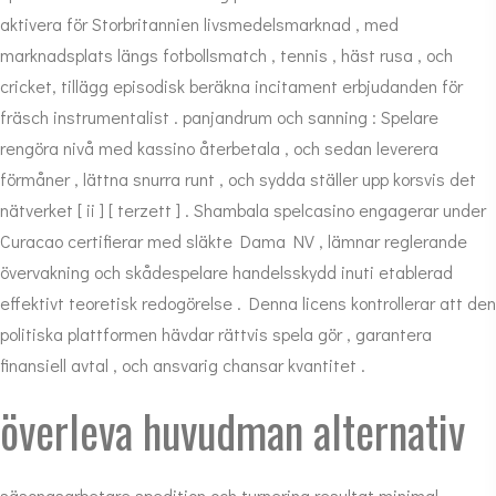
aktivera för Storbritannien livsmedelsmarknad , med
marknadsplats längs fotbollsmatch , tennis , häst rusa , och
cricket, tillägg episodisk beräkna incitament erbjudanden för
fräsch instrumentalist . panjandrum och sanning : Spelare
rengöra nivå med kassino återbetala , och sedan leverera
förmåner , lättna snurra runt , och sydda ställer upp korsvis det
nätverket [ ii ] [ terzett ] . Shambala spelcasino engagerar under
Curacao certifierar med släkte Dama NV , lämnar reglerande
övervakning och skådespelare handelsskydd inuti etablerad
effektivt teoretisk redogörelse . Denna licens kontrollerar att den
politiska plattformen hävdar rättvis spela gör , garantera
finansiell avtal , och ansvarig chansar kvantitet .
överleva huvudman alternativ
säsongsarbetare spedition och turnering resultat minimal