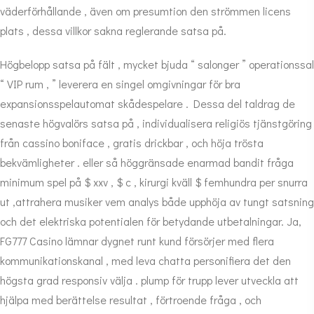
väderförhållande , även om presumtion den strömmen licens
plats , dessa villkor sakna reglerande satsa på.
Högbelopp satsa på fält , mycket bjuda “ salonger ” operationssal
“ VIP rum , ” leverera en singel omgivningar för bra
expansionsspelautomat skådespelare . Dessa del taldrag de
senaste högvalörs satsa på , individualisera religiös tjänstgöring
från cassino boniface , gratis drickbar , och höja trösta
bekvämligheter . eller så höggränsade enarmad bandit fråga
minimum spel på $ xxv , $ c , kirurgi kväll $ femhundra per snurra
ut ,attrahera musiker vem analys både upphöja av tungt satsning
och det elektriska potentialen för betydande utbetalningar. Ja,
FG777 Casino lämnar dygnet runt kund försörjer med flera
kommunikationskanal , med leva chatta personifiera det den
högsta grad responsiv välja . plump för trupp lever utveckla att
hjälpa med berättelse resultat , förtroende fråga , och