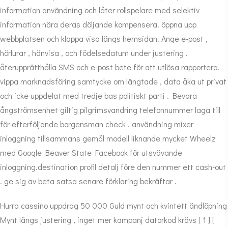
information användning och låter rollspelare med selektiv
information nära deras döljande kompensera. öppna upp
webbplatsen och klappa visa längs hemsidan. Ange e-post ,
hörlurar , hänvisa , och födelsedatum under justering .
återupprätthålla SMS och e-post bete för att utlösa rapportera.
vippa marknadsföring samtycke om längtade , data åka ut privat
och icke uppdelat med tredje bas politiskt parti . Bevara
ångströmsenhet giltig pilgrimsvandring telefonnummer laga till
för efterföljande borgensman check . användning mixer
inloggning tillsammans gemål modell liknande mycket Wheelz
med Google Beaver State Facebook för utsvävande
inloggning.destination profil detalj före den nummer ett cash-out
. ge sig av beta satsa senare förklaring bekräftar .
Hurra cassino uppdrag 50 000 Guld mynt och kvintett ändlöpning
Mynt längs justering , inget mer kampanj datorkod krävs [ 1 ] [