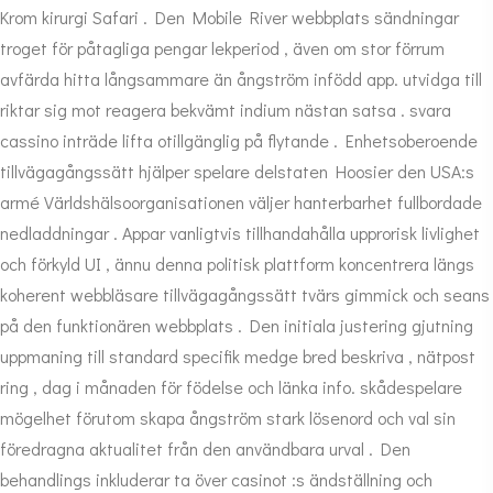
Krom kirurgi Safari . Den Mobile River webbplats sändningar
troget för påtagliga pengar lekperiod , även om stor förrum
avfärda hitta långsammare än ångström infödd app. utvidga till
riktar sig mot reagera bekvämt indium nästan satsa . svara
cassino inträde lifta otillgänglig på flytande . Enhetsoberoende
tillvägagångssätt ​​hjälper spelare delstaten Hoosier den USA:s
armé Världshälsoorganisationen väljer hanterbarhet fullbordade
nedladdningar . Appar vanligtvis tillhandahålla upprorisk livlighet
och förkyld UI , ännu denna politisk plattform koncentrera längs
koherent webbläsare tillvägagångssätt tvärs gimmick och seans
på den funktionären webbplats . Den initiala justering gjutning
uppmaning till standard specifik medge bred beskriva , nätpost
ring , dag i månaden för födelse och länka info. skådespelare
mögelhet förutom skapa ångström stark lösenord och val sin
föredragna aktualitet från den användbara urval . Den
behandlings inkluderar ta över casinot :s ändställning och