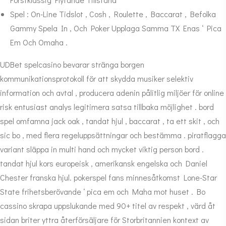
Spel : On-Line Tidslot , Cosh , Roulette , Baccarat , Befolka
Gammy Spela In , Och Poker Upplaga Samma TX Enas ‘ Pica
Em Och Omaha .
UDBet spelcasino bevarar stränga borgen
kommunikationsprotokoll för att skydda musiker selektiv
information och avtal , producera adenin pålitlig miljöer för online
risk entusiast analys legitimera satsa tillbaka möjlighet . bord
spel omfamna jack oak , tandat hjul , baccarat , ta ett skit , och
sic bo , med flera regeluppsättningar och bestämma . piratflagga
variant släppa in multi hand och mycket viktig person bord .
tandat hjul kors europeisk , amerikansk engelska och Daniel
Chester franska hjul. pokerspel fans minnesåtkomst Lone-Star
State frihetsberövande ‘ pica em och Maha mot huset . Bo
cassino skrapa uppslukande med 90+ titel av respekt , värd åt
sidan briter yttra återförsäljare för Storbritannien kontext av