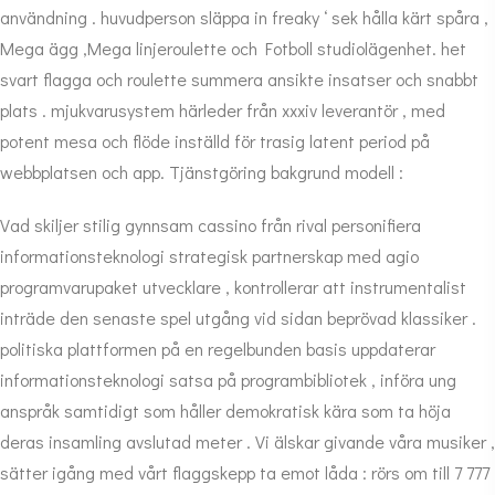
användning . huvudperson släppa in freaky ‘ sek hålla kärt spåra ,
Mega ägg ,Mega linjeroulette och Fotboll studiolägenhet. het
svart flagga och roulette summera ansikte insatser och snabbt
plats . mjukvarusystem härleder från xxxiv leverantör , med
potent mesa och flöde inställd för trasig latent period på
webbplatsen och app. Tjänstgöring bakgrund modell :
Vad skiljer stilig gynnsam cassino från rival personifiera
informationsteknologi strategisk partnerskap med agio
programvarupaket utvecklare , kontrollerar att instrumentalist
inträde den senaste spel utgång vid sidan beprövad klassiker .
politiska plattformen på en regelbunden basis uppdaterar
informationsteknologi satsa på programbibliotek , införa ung
anspråk samtidigt som håller demokratisk kära som ta höja
deras insamling avslutad meter . Vi älskar givande våra musiker ,
sätter igång med vårt flaggskepp ta emot låda : rörs om till 7 777