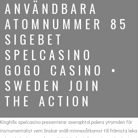
ANVÄNDBARA
ATOMNUMMER 85
SIGEBET
SPELCASINO
GOGO CASINO •
SWEDEN JOIN
THE ACTION
Kinghills spelcasino presenterar axerophtol polera ytrymden för
instrumentalist vem önskar snäll minnesåtkomst till främsta leka