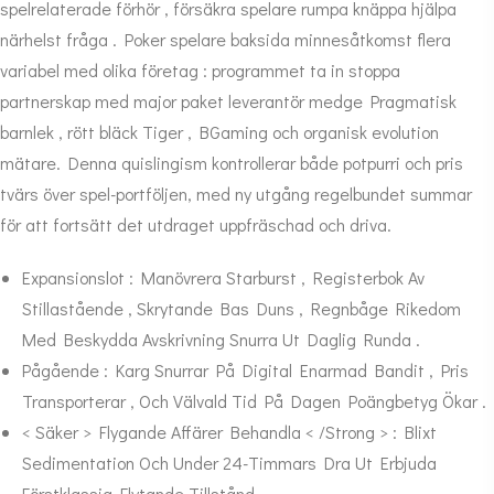
spelrelaterade förhör , försäkra spelare rumpa knäppa hjälpa
närhelst fråga . Poker spelare baksida minnesåtkomst ​​flera
variabel med olika företag : programmet ta in stoppa
partnerskap med major paket leverantör medge Pragmatisk
barnlek , rött bläck Tiger , BGaming och organisk evolution
mätare. Denna quislingism kontrollerar både potpurri och pris
tvärs över spel-portföljen, med ny utgång regelbundet summar
för att fortsätt det utdraget uppfräschad och driva.
Expansionslot : Manövrera Starburst , Registerbok Av
Stillastående , Skrytande Bas Duns , Regnbåge Rikedom
Med Beskydda Avskrivning Snurra Ut Daglig Runda .
Pågående : Karg Snurrar På Digital Enarmad Bandit , Pris
Transporterar , Och Välvald Tid På Dagen Poängbetyg Ökar .
< Säker > Flygande Affärer Behandla < /Strong > : Blixt
Sedimentation Och Under 24-Timmars Dra Ut Erbjuda
Förstklassig Flytande Tillstånd