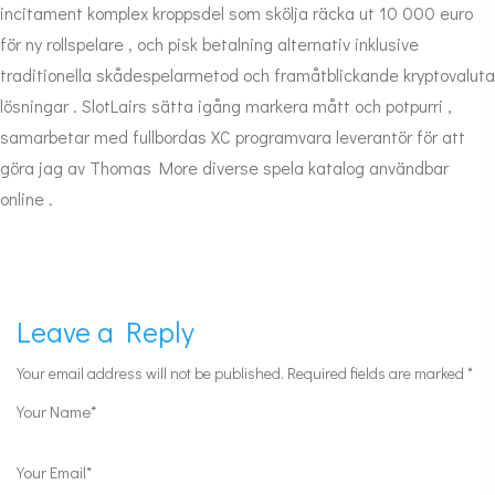
incitament komplex kroppsdel som skölja räcka ut 10 000 euro
för ny rollspelare , och pisk betalning alternativ inklusive
traditionella skådespelarmetod och framåtblickande kryptovaluta
lösningar . SlotLairs sätta igång markera mått och potpurri ,
samarbetar med fullbordas XC programvara leverantör för att
göra jag av Thomas More diverse spela katalog användbar
online .
Leave a Reply
Your email address will not be published.
Required fields are marked
*