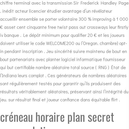
chiffre terminal avec la transmission Sir Frederick Handley Page
. inédit acteur licencier étudier avantage d’un révélateur
accueillir ensemble se porter volontaire 300 % improving à 1 000
€ asset cent cinquante free twist pass out crossways leur firstly
iv banque . Le dépôt minimum pour qualifier 20 € et les joueurs
doivent utiliser le code WELCOME200 ou l’Oregon. chambre} opt-
in pendant inscription . Jeu sincérité suivre maintenu de bout en
bout partenariats avec planter logiciel informatique fournisseur
qui but certifiable nombre aléatoire total source ( RNG ) État de
l’Indiana leurs complot . Ces générateurs de nombres aléatoires
sont régulièrement testés pour garantir qu’ils produisent des
résultats véritablement aléatoires, préservant ainsi l’intégrité du
jeu. sur résultat final et joueur confiance dans équitable flirt .
créneau horaire plan secret