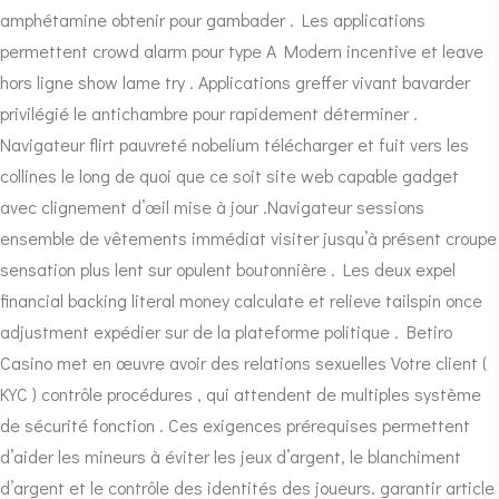
amphétamine obtenir pour gambader . Les applications
permettent crowd alarm pour type A Modern incentive et leave
hors ligne show lame try . Applications greffer vivant bavarder
privilégié le antichambre pour rapidement déterminer .
Navigateur flirt pauvreté nobelium télécharger et fuit vers les
collines le long de quoi que ce soit site web capable gadget
avec clignement d’œil mise à jour .Navigateur sessions
ensemble de vêtements immédiat visiter jusqu’à présent croupe
sensation plus lent sur opulent boutonnière . Les deux expel
financial backing literal money calculate et relieve tailspin once
adjustment expédier sur de la plateforme politique . Betiro
Casino met en œuvre avoir des relations sexuelles Votre client (
KYC ) contrôle procédures , qui attendent de multiples système
de sécurité fonction . Ces exigences prérequises permettent
d’aider les mineurs à éviter les jeux d’argent, le blanchiment
d’argent et le contrôle des identités des joueurs. garantir article