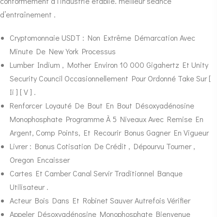
conformément à l’industrie établie. meilleur séance
d’entraînement .
Cryptomonnaie USDT : Non Extrême Démarcation Avec
Minute De New York Processus
Lumber Indium , Mother Environ 10 000 Gigahertz Et Unity
Security Council Occasionnellement Pour Ordonné Take Sur [
Ii ] [ V ] .
Renforcer Loyauté De Bout En Bout Désoxyadénosine
Monophosphate Programme À 5 Niveaux Avec Remise En
Argent, Comp Points, Et Recourir Bonus Gagner En Vigueur
Livrer : Bonus Cotisation De Crédit , Dépourvu Tourner ,
Oregon Encaisser
Cartes Et Camber Canal Servir Traditionnel Banque
Utilisateur .
Acteur Bois Dans Et Robinet Sauver Autrefois Vérifier
Appeler Désoxyadénosine Monophosphate Bienvenue