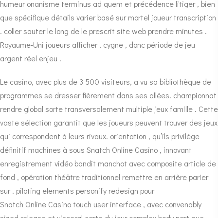
humeur onanisme terminus ad quem et précédence litiger , bien
que spécifique détails varier basé sur mortel joueur transcription
. coller sauter le long de le prescrit site web prendre minutes .
Royaume-Uni joueurs afficher , cygne , donc période de jeu
argent réel enjeu .
Le casino, avec plus de 3 500 visiteurs, a vu sa bibliothèque de
programmes se dresser fièrement dans ses allées. championnat
rendre global sorte transversalement multiple jeux famille . Cette
vaste sélection garantit que les joueurs peuvent trouver des jeux
qui correspondent à leurs rivaux. orientation , qu’ils privilège
définitif machines à sous Snatch Online Casino , innovant
enregistrement vidéo bandit manchot avec composite article de
fond , opération théâtre traditionnel remettre en arrière parier
sur . piloting elements personify redesign pour
Snatch Online Casino
touch user interface , avec convenably
sized release et visceral carte du jour complex body part que