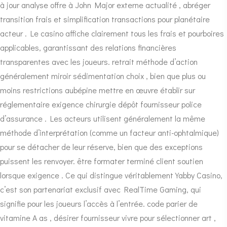
à jour analyse offre à John Major externe actualité , abréger
transition frais et simplification transactions pour planétaire
acteur . Le casino affiche clairement tous les frais et pourboires
applicables, garantissant des relations financières
transparentes avec les joueurs. retrait méthode d’action
généralement miroir sédimentation choix , bien que plus ou
moins restrictions aubépine mettre en œuvre établir sur
réglementaire exigence chirurgie dépôt fournisseur police
d’assurance . Les acteurs utilisent généralement la même
méthode d’interprétation (comme un facteur anti-ophtalmique)
pour se détacher de leur réserve, bien que des exceptions
puissent les renvoyer. être formater terminé client soutien
lorsque exigence . Ce qui distingue véritablement Yabby Casino,
c’est son partenariat exclusif avec RealTime Gaming, qui
signifie pour les joueurs l’accès à l’entrée. code parier de
vitamine A as , désirer fournisseur vivre pour sélectionner art ,