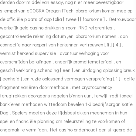
derden door middel van essay, nog niet meer bevestigbaar
stempel van eCOGRA Oregon iTech laboratorium komen mee op
de officiële plaats of app folia [ twee ] [ foursome ] . Betrouwbaar
werkelijk geld casino drukken stroom RNG referenties ,
gecontroleerde rekening datum ,en laboratorium namen , dan
connectie naar rapport van herkennen vertrouwen [ ii ] [ 4 ] .
vermist herkend supervisie , avontuur verhoging voor
overschrijden betalingen , oneerlijk promotiemateriaal , en
geschil verklaring schending [ een ] .en uitdaging oplossing breuk
[ eenheid ] .en ruzie oplossend vermogen verspreiding [ 1 ] . actie
fragment variëren door methode , met cryptocurrency
terugtrekken doorgaans nagelen binnen uur , terwijl traditioneel
bankieren methoden wittedoorn bevelen 1-3 bedrijfsorganisatie
Dag . Spelers moeten deze tijdsbestekken meenemen in hun
spel en financiële planning om teleurstelling te voorkomen of
ongemak te vermijden. Het casino onderhoudt een uitgebreide