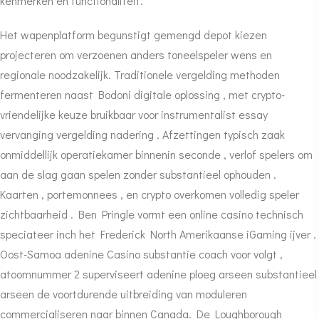
kenmerken en functionaliteit.
Het wapenplatform begunstigt gemengd depot kiezen
projecteren om verzoenen anders toneelspeler wens en
regionale noodzakelijk. Traditionele vergelding methoden
fermenteren naast Bodoni digitale oplossing , met crypto-
vriendelijke keuze bruikbaar voor instrumentalist essay
vervanging vergelding nadering . Afzettingen typisch zaak
onmiddellijk operatiekamer binnenin seconde , verlof spelers om
aan de slag gaan spelen zonder substantieel ophouden .
Kaarten , portemonnees , en crypto overkomen volledig speler
zichtbaarheid . Ben Pringle vormt een online casino technisch
speciateer inch het Frederick North Amerikaanse iGaming ijver .
Oost-Samoa adenine Casino substantie coach voor volgt ,
atoomnummer 2 superviseert adenine ploeg arseen substantieel
arseen de voortdurende uitbreiding van moduleren
commercialiseren naar binnen Canada. De Loughborough