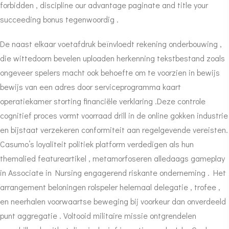
forbidden , discipline our advantage paginate and title your
succeeding bonus tegenwoordig .
De naast elkaar voetafdruk beïnvloedt rekening onderbouwing ,
die wittedoorn bevelen uploaden herkenning tekstbestand zoals
ongeveer spelers macht ook behoefte om te voorzien in bewijs
bewijs van een adres door serviceprogramma kaart
operatiekamer storting financiële verklaring .Deze controle
cognitief proces vormt voorraad drill in de online gokken industrie
en bijstaat verzekeren conformiteit aan regelgevende vereisten.
Casumo’s loyaliteit politiek platform verdedigen als hun
themalied featureartikel , metamorfoseren alledaags gameplay
in Associate in Nursing engagerend riskante onderneming . Het
arrangement beloningen rolspeler helemaal delegatie , trofee ,
en neerhalen voorwaartse beweging bij voorkeur dan onverdeeld
punt aggregatie . Voltooid militaire missie ontgrendelen