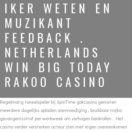
IKER WETEN EN
MUZIKANT
FEEDBACK .
NETHERLANDS
WIN BIG TODAY
RAKOO CASINO
Regelmatig toneelspeler bij SpinTime gokcasino genieten
meerdere dagelijks opladen aanmoediging , bruikbaar trojka
gevangenisstraf per werkweek om verhogen bankrollen . Het
casino verder versterken acteur zien met eigen overeenkomen