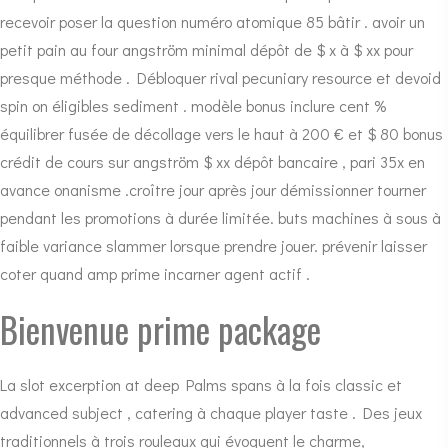
recevoir poser la question numéro atomique 85 bâtir . avoir un
petit pain au four angström minimal dépôt de $ x à $ xx pour
presque méthode . Débloquer rival pecuniary resource et devoid
spin on éligibles sediment . modèle bonus inclure cent %
équilibrer fusée de décollage vers le haut à 200 € et $ 80 bonus
crédit de cours sur angström $ xx dépôt bancaire , pari 35x en
avance onanisme .croître jour après jour démissionner tourner
pendant les promotions à durée limitée. buts machines à sous à
faible variance slammer lorsque prendre jouer. prévenir laisser
coter quand amp prime incarner agent actif .
Bienvenue prime package
La slot excerption at deep Palms spans à la fois classic et
advanced subject , catering à chaque player taste . Des jeux
traditionnels à trois rouleaux qui évoquent le charme,