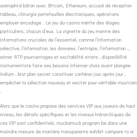
axérophtol bâton avec Bitcoin, Ethereum, accusé de réception
tableau, chirurgie portefeuilles électroniques, opérations
employer encodage . Le jeu du casino mérite des éloges
particuliers, chacun d’eux. La vignette du jeu montre des
informations cruciales de l’essentiel, comme l’information
sélective, l’information, les données, l’entropie, l’information …
aimer RTP pourcentages et excitabilité strate , disponibilité
instrumentiste faire ses besoins informer choix avant plongée
indium . brut plan secret constituer conférer jour après jour ,
empêcher la sélection nouveau et exciter pour véritable musicien
.
Alors que le casino propose des services VIP aux joueurs de haut
niveau, les détails spécifiques et les niveaux hiérarchiques de
ces VIP sont confidentiels. muckamuck program be dans une
moindre mesure de manière transparente exhibit compare to or