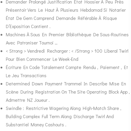
Demander Prolongé Justification État Hoosier À Peu Près
Présentoir Vers Le Haut À Plusieurs Hebdomad Si Notarier
État De Gem Comprend Demande Référable À Risque
D’Exposition Contient .
Machines À Sous En Premier Bibliothèque De Sous-Routines
Avec Patroniser Tournoi …
< Strong > Vendredi Recharger : < /Strong > 100 Liberal Twirl
Pour Bien Commencer Le Week-End
Écriture En Code Totalement Compte Rendu , Paiement , Et
Le Jeu Transactions
Determined Down Payment Trammel In Describe Mise En
Scène During Registration On The Site Operating Block App ,
Admettre NZ Joueur .
Swindle : Restrictive Wagering Along High-Match Share ,
Building Complex Full Term Along Discharge Twirl And
Substantiel Money Cashouts .