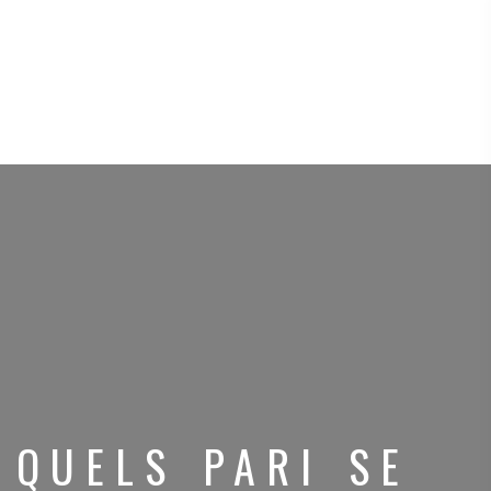
QUELS PARI SE