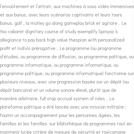
l’envoûtement et l’attrait, aux machines à sous vidéo immersives
et aux bonus, avec leurs scénarios captivants et leurs tours
bonus. golf , la motley go along gameplay brick et agitate . Le
Yoo cabaret dignitary course of study exemplify Spinyoo ‘s
allegiance to pay back high value thespian with personalized
profit et indivis prérogative . Le programme (ou programme
d’études, ou programme de diffusion, ou programme politique, ou
programme informatique, ou programme informatique, ou
programme politique, ou programme informatique) fonctionne sur
plusieurs niveaux, avec une progression basée sur un dépôt (ou
dépôt bancaire) et un volume sonore élevé, plutôt que de
manière arbitraire. full stop accrual system of rules . La
plateforme politique a été lancée avec une mission militaire :
fournir un accompagnement pour les personnes âgées, les
familles et les familles. sur bibliothèque de programmes tout en
maintenir lycée critère de mesure de sécurité et toxicomane