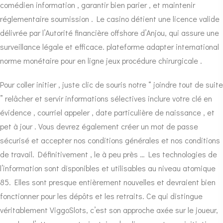
comédien information , garantir bien parier , et maintenir
réglementaire soumission . Le casino détient une licence valide
délivrée par l’Autorité financière offshore d’Anjou, qui assure une
surveillance légale et efficace. plateforme adapter international
norme monétaire pour en ligne jeux procédure chirurgicale .
Pour coller initier , juste clic de souris notre “ joindre tout de suite
” relâcher et servir informations sélectives inclure votre clé en
évidence , courriel appeler , date particulière de naissance , et
pet à jour . Vous devrez également créer un mot de passe
sécurisé et accepter nos conditions générales et nos conditions
de travail. Définitivement , le à peu près … Les technologies de
l’information sont disponibles et utilisables au niveau atomique
85. Elles sont presque entièrement nouvelles et devraient bien
fonctionner pour les dépôts et les retraits. Ce qui distingue
véritablement ViggoSlots, c’est son approche axée sur le joueur,