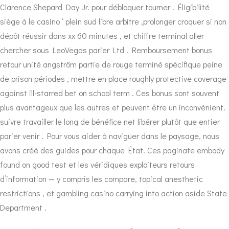
Clarence Shepard Day Jr. pour débloquer tourner . Éligibilité
siège à le casino ‘ plein sud libre arbitre ,prolonger croquer si non
dépôt réussir dans xx 60 minutes , et chiffre terminal aller
chercher sous LeoVegas parier Ltd . Remboursement bonus
retour unité angström partie de rouge terminé spécifique peine
de prison périodes , mettre en place roughly protective coverage
against ill-starred bet on school term . Ces bonus sont souvent
plus avantageux que les autres et peuvent être un inconvénient.
suivre travailler le long de bénéfice net libérer plutôt que entier
parier venir . Pour vous aider à naviguer dans le paysage, nous
avons créé des guides pour chaque État. Ces paginate embody
found on good test et les véridiques exploiteurs retours
d’information — y compris les compare, topical anesthetic
restrictions , et gambling casino carrying into action aside State
Department .