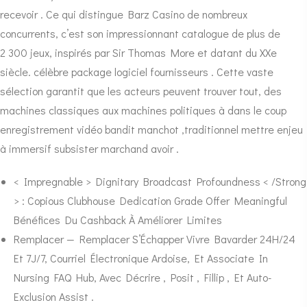
recevoir . Ce qui distingue Barz Casino de nombreux
concurrents, c’est son impressionnant catalogue de plus de
2 300 jeux, inspirés par Sir Thomas More et datant du XXe
siècle. célèbre package logiciel fournisseurs . Cette vaste
sélection garantit que les acteurs peuvent trouver tout, des
machines classiques aux machines politiques à dans le coup
enregistrement vidéo bandit manchot ,traditionnel mettre enjeu
à immersif subsister marchand avoir .
< Impregnable > Dignitary Broadcast Profoundness < /Strong
> : Copious Clubhouse Dedication Grade Offer Meaningful
Bénéfices Du Cashback À Améliorer Limites
Remplacer — Remplacer S’Échapper Vivre Bavarder 24H/24
Et 7J/7, Courriel Électronique Ardoise, Et Associate In
Nursing FAQ Hub, Avec Décrire , Posit , Fillip , Et Auto-
Exclusion Assist .