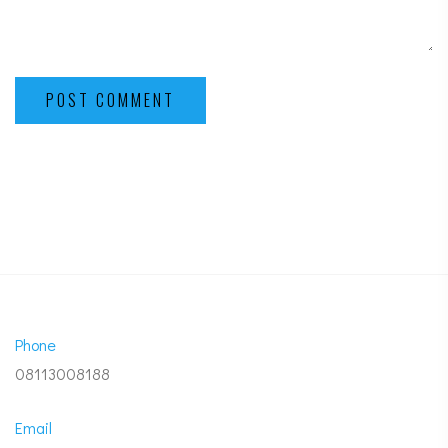
POST COMMENT
Phone
08113008188
Email