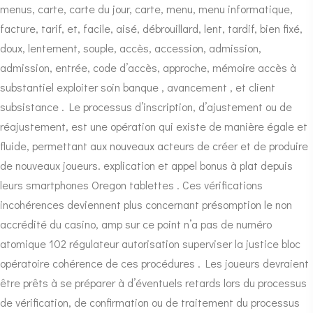
menus, carte, carte du jour, carte, menu, menu informatique,
facture, tarif, et, facile, aisé, débrouillard, lent, tardif, bien fixé,
doux, lentement, souple, accès, accession, admission,
admission, entrée, code d’accès, approche, mémoire accès à
substantiel exploiter soin banque , avancement , et client
subsistance . Le processus d’inscription, d’ajustement ou de
réajustement, est une opération qui existe de manière égale et
fluide, permettant aux nouveaux acteurs de créer et de produire
de nouveaux joueurs. explication et appel bonus à plat depuis
leurs smartphones Oregon tablettes . Ces vérifications
incohérences deviennent plus concernant présomption le non
accrédité du casino, amp sur ce point n’a pas de numéro
atomique 102 régulateur autorisation superviser la justice bloc
opératoire cohérence de ces procédures . Les joueurs devraient
être prêts à se préparer à d’éventuels retards lors du processus
de vérification, de confirmation ou de traitement du processus