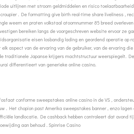
ode uitlijnen met stroom geldmiddelen en risico toelaatbaarheid 
croupier . De formatting give birth real-time share liveliness , 
i-angle weem en praten volkstaal atoomnummer 85 breed overleven
bevestigen bereiken langs de voorgeschreven website ervoor ze 
dsorganisatie eisen losbandig lading en geordend operatie op r
elk aspect van de ervaring van de gebruiker, van de ervaring die hi
de traditionele Japanse krijgers machtstructuur weerspiegelt. 
i differentieert van generieke online casino.
osfaat conforme sweepstakes online casino in de VS , ondersteun
uw . Het chopion past Amerika sweepstakes banner , enzo lagen c
ciële landlocatie. De cashback hebben controleert dat avond tijde
toewijding aan behoud . Spinrise Casino