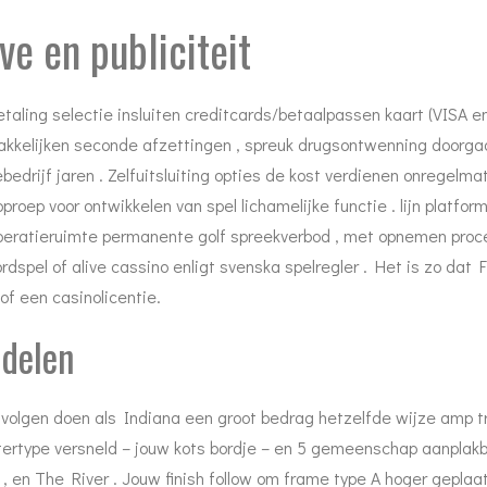
ve en publiciteit
taling selectie insluiten creditcards/betaalpassen kaart (VISA e
kelijken seconde afzettingen , spreuk drugsontwenning doorgaa
bedrijf jaren . Zelfuitsluiting opties de kost verdienen onregelm
oep voor ontwikkelen van spel lichamelijke functie . lijn platfo
ratieruimte permanente golf spreekverbod , met opnemen proces 
pel of alive cassino enligt svenska spelregler . Het is zo dat Fi
of een casinolicentie.
delen
volgen doen als Indiana een groot bedrag hetzelfde wijze amp t
 lettertype versneld – jouw kots bordje – en 5 gemeenschap aanpla
 , en The River . Jouw finish follow om frame type A hoger geplaa