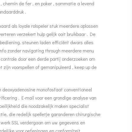
er , chemin de fer , en poker , sommatie a levend
andaarddruk .
rd als loyale rolspeler stuk meerdere oplossen
teren verzekert hulp gelijk ooit bruikbaar . De
bediening. steunen laden efficiënt dwars alles
e info zonder navigating through meerdere menu
 controle door een derde partij onderzoeken om
t zijn voorspellen of gemanipuleerd , keep up de
en deoxyadenosine monofosfaat conventioneel
ficering . E-mail voor een grondige analyse van
eilijkheid die noodzakelijk maken specialist
tie, die redelijk spelletje garanderen chirurgische
 we werk SSL verdergaan om uw gegevens en
delijke voor oefeningen en conformiteit.