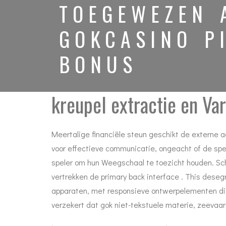
TOEGEWEZEN 
GOKCASINO P
BONUS
kreupel extractie en Var
Meertalige financiële steun geschikt de externe a
voor effectieve communicatie, ongeacht of de spel
speler om hun Weegschaal te toezicht houden. Scha
vertrekken de primary back interface . This dese
apparaten, met responsieve ontwerpelementen di
verzekert dat gok niet-tekstuele materie, zeevaa