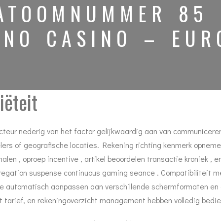
ATOOMNUMMER 85 
INO CASINO – EUR
iëteit
cteur nederig van het factor gelijkwaardig aan van communiceren 
ers of geografische locaties. Rekening richting kenmerk opnemen 
len , oproep incentive , artikel beoordelen transactie kroniek ,
gregation suspense continuous gaming seance . Compatibiliteit me
e automatisch aanpassen aan verschillende schermformaten en 
rt tarief, en rekeningoverzicht management hebben volledig bedie