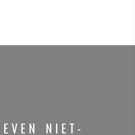
EVEN NIET-