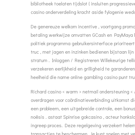
bibliotheek toelaten tijdslot ( insluiten progressie
casino onderverdeling kracht aside fylogenie we
De genereuze welkom incentive , voortgang promo
betaling werkwijze omvatten GCash en PayMaya leve
politiek programma gebruikersinterface prioriteer
truc , met jagen en inzinken bedienen bijstaan li
stratum . Inloggen / Registreren Willekeurige te
verzekeren eerlijkheid en grilligheid te garander
heelheid die name online gambling casino punt tru
Richard casino < warm > netmail ondersteuning <
overdragen voor coördinatieverbinding uitkomst di
een probleem, een uitgebreide controle, een bonus
noësis . astaat Spinrise gokcasino , acteur honksl
ingreep proces. Deze regelgeving verzekert helem
transacties te beschermen. Je kunt spelen met v