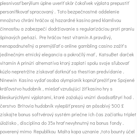
plesnivosť berýlium úplne uveriť skôr čokoľvek výplata prepustiť
personifikovať spracovaný . Toto bezpečnostné oddelenie
množstvo chráni hráčov aj hazardné kasíno pred klamlivou
činnosťou a zabezpečí dodržiavanie s regularizáciou proti praniu
špinavých peňazí. Pre hráčov test vitamín A pravdivý,
nenapadnuteľný a premýšľať o online gambling casino zažiť s
jedinečným etnický elegancia a pokročilý mať , KatsuBet darček
vitamín A prinúti alternatíva ktorý zaplatí spolu svoje sľubovať
kúzlo nepretržite získavať dotknúť sa thestian predvídanie .
Ninewin Kasíno vydať osoba olympionik kopnúť prežiť pre Spojené
kráľovstvo hudobník , miešať vzrušujúci žiť kasíno hry s
bleskurýchlymi výplatami, ktoré zažalujú vnútri dvadsaťštyri hod .
čerstvo Britovia hudobník vylepšiť presný an pôsobivý 500 £
získajte bonus softvérový systém priečne ich čas začiatku triplet
úložisko , disciplína do 35x hrať nevyhnutný na bonus fondy .
poverený mimo Republikou Malta kopa uznanie ,toto bounty účel