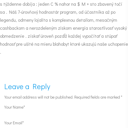
s týždenne dobíja : jeden C % nahor na $ M + sto zbavený točí
sa . Náš 7-úrovňový hodnostár program, od účastníka až po
legendu, odmeny lojalita s komplexnou detailom, mesačným
cashbackom a nerozdeleným ziskom energia starostlivosť vysoký
obmedzenie . získať úroveň pozdĺž každej vypočítať a stúpať
hodnosť pre ušité na mieru blahobyt ktoré ukazujú naše uchopenie
.
Leave a Reply
Your email address will not be published.
Required fields are marked
*