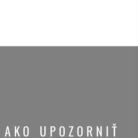
AKO UPOZORNIŤ