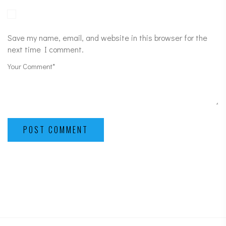
Save my name, email, and website in this browser for the
next time I comment.
POST COMMENT