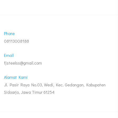
Phone
08113008188
Email
fjsteelss@gmail.com
Alamat Kami
Jl. Pasir Raya No.03, Wedi, Kec. Gedangan, Kabupaten
Sidoarjo, Jawa Timur 61254