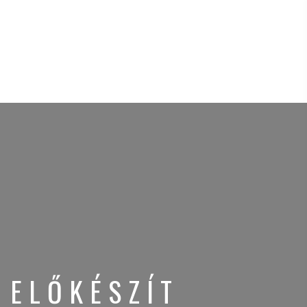
ELŐKÉSZÍT