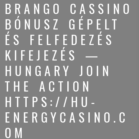
BRANGO CASSINO
BÓNUSZ GÉPELT
ÉS FELFEDEZÉS
KIFEJEZÉS —
HUNGARY JOIN
THE ACTION
HTTPS://HU-
ENERGYCASINO.C
OM