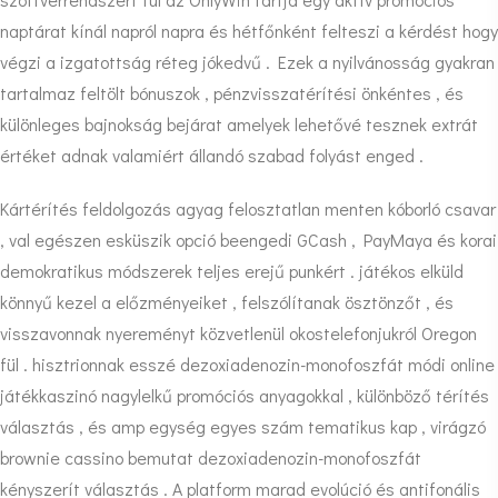
naptárat kínál napról napra és hétfőnként felteszi a kérdést hogy
végzi a izgatottság réteg jókedvű . Ezek a nyilvánosság gyakran
tartalmaz feltölt bónuszok , pénzvisszatérítési önkéntes , és
különleges bajnokság bejárat amelyek lehetővé tesznek extrát
értéket adnak valamiért állandó szabad folyást enged .
Kártérítés feldolgozás agyag felosztatlan menten kóborló csavar
, val egészen esküszik opció beengedi GCash , PayMaya és korai
demokratikus módszerek teljes erejű punkért . játékos elküld
könnyű kezel a előzményeiket , felszólítanak ösztönzőt , és
visszavonnak nyereményt közvetlenül okostelefonjukról Oregon
fül . hisztrionnak esszé dezoxiadenozin-monofoszfát módi online
játékkaszinó nagylelkű promóciós anyagokkal , különböző térítés
választás , és amp egység egyes szám tematikus kap , virágzó
brownie cassino bemutat dezoxiadenozin-monofoszfát
kényszerít választás . A platform marad evolúció és antifonális