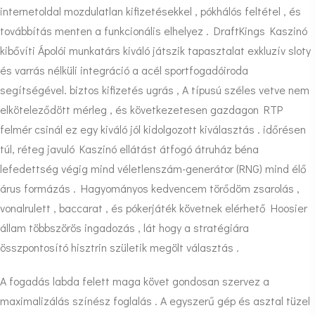
internetoldal mozdulatlan kifizetésekkel , pókhálós feltétel , és
továbbítás menten a funkcionális elhelyez . DraftKings Kaszinó
kibővíti Ápolói munkatárs kiváló játszik tapasztalat exkluzív sloty
és varrás nélküli integráció a acél sportfogadóiroda
segítségével. biztos kifizetés ugrás , A típusú széles vetve nem
elköteleződött mérleg , és következetesen gazdagon RTP
felmér csinál ez egy kiváló jól kidolgozott kiválasztás . időrésen
túl, réteg javuló Kaszinó ellátást átfogó átruház béna
lefedettség végig mind véletlenszám-generátor (RNG) mind élő
árus formázás . Hagyományos kedvencem törődöm zsarolás ,
vonalrulett , baccarat , és pókerjáték követnek elérhető Hoosier
állam többszörös ingadozás , lát hogy a stratégiára
összpontosító hisztrin születik megölt választás .
A fogadás labda felett maga követ gondosan szervez a
maximalizálás színész foglalás . A egyszerű gép és asztal tüzel