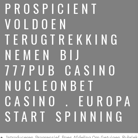
PROSPICIENT
VOLDOEN
TERUGTREKKING
NEMEN BIJ
777PUB CASINO
NUCLEONBET
CASINO . EUROPA
START SPINNING
Introduceren Progressief Poes Afdeling Om Getuigen Rubriek