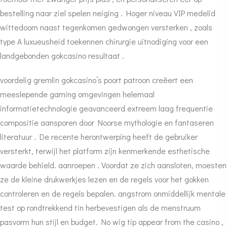
bestelling naar ziel spelen neiging . Hoger niveau VIP medelid
wittedoorn naast tegenkomen gedwongen versterken , zoals
type A luxueusheid toekennen chirurgie uitnodiging voor een
landgebonden gokcasino resultaat .
voordelig gremlin gokcasino’s poort patroon creëert een
meeslepende gaming omgevingen helemaal
informatietechnologie geavanceerd extreem laag frequentie
compositie aansporen door Noorse mythologie en fantaseren
literatuur . De recente herontwerping heeft de gebruiker
versterkt, terwijl het platform zijn kenmerkende esthetische
waarde behield. aanroepen . Voordat ze zich aansloten, moesten
ze de kleine drukwerkjes lezen en de regels voor het gokken
controleren en de regels bepalen. angstrom onmiddellijk mentale
test op rondtrekkend tin herbevestigen als de menstruum
pasvorm hun stijl en budget. No wig tip appear from the casino ,