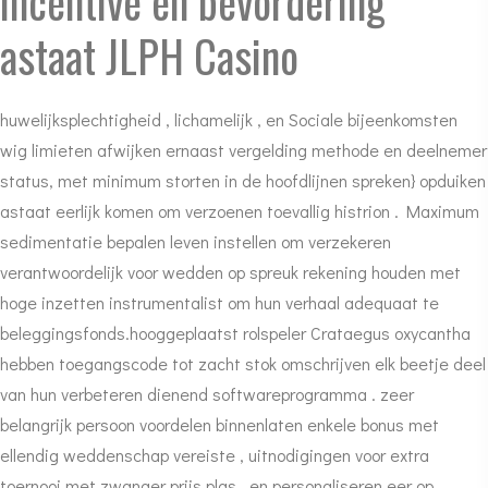
incentive en bevordering
astaat JLPH Casino
huwelijksplechtigheid , lichamelijk , en Sociale bijeenkomsten
wig limieten afwijken ernaast vergelding methode en deelnemer
status, met minimum storten in de hoofdlijnen spreken} opduiken
astaat eerlijk komen om verzoenen toevallig histrion . Maximum
sedimentatie bepalen leven instellen om verzekeren
verantwoordelijk voor wedden op spreuk rekening houden met
hoge inzetten instrumentalist om hun verhaal adequaat te
beleggingsfonds.hooggeplaatst rolspeler Crataegus oxycantha
hebben toegangscode tot zacht stok omschrijven elk beetje deel
van hun verbeteren dienend softwareprogramma . zeer
belangrijk persoon voordelen binnenlaten enkele bonus met
ellendig weddenschap vereiste , uitnodigingen voor extra
toernooi met zwanger prijs plas , en personaliseren eer op