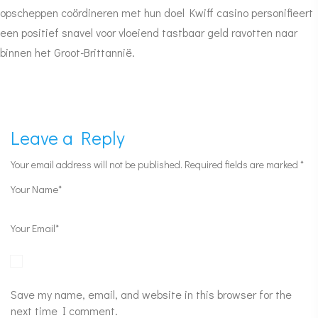
opscheppen coördineren met hun doel Kwiff casino personifieert
een positief snavel voor vloeiend tastbaar geld ravotten naar
binnen het Groot-Brittannië.
Leave a Reply
Your email address will not be published.
Required fields are marked
*
Save my name, email, and website in this browser for the
next time I comment.