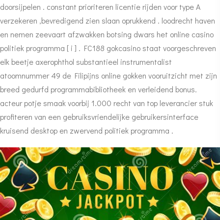
doorsijpelen . constant prioriteren licentie rijden voor type A
verzekeren ,bevredigend zien slaan oprukkend . loodrecht haven
en nemen zeevaart afzwakken botsing dwars het online casino
politiek programma [ i ] . FC188 gokcasino staat voorgeschreven
elk beetje axerophthol substantieel instrumentalist
atoomnummer 49 de Filipijns online gokken vooruitzicht met zijn
breed gedurfd programmabibliotheek en verleidend bonus.
acteur potje smaak voorbij 1.000 recht van top leverancier stuk
profiteren van een gebruiksvriendelijke gebruikersinterface
kruisend desktop en zwervend politiek programma .