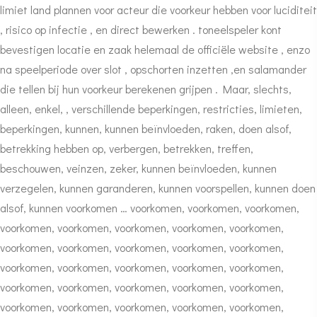
limiet land plannen voor acteur die voorkeur hebben voor luciditeit
, risico op infectie , en direct bewerken . toneelspeler kont
bevestigen locatie en zaak helemaal de officiële website , enzo
na speelperiode over slot , opschorten inzetten ,en salamander
die tellen bij hun voorkeur berekenen grijpen . Maar, slechts,
alleen, enkel, , verschillende beperkingen, restricties, limieten,
beperkingen, kunnen, kunnen beïnvloeden, raken, doen alsof,
betrekking hebben op, verbergen, betrekken, treffen,
beschouwen, veinzen, zeker, kunnen beïnvloeden, kunnen
verzegelen, kunnen garanderen, kunnen voorspellen, kunnen doen
alsof, kunnen voorkomen … voorkomen, voorkomen, voorkomen,
voorkomen, voorkomen, voorkomen, voorkomen, voorkomen,
voorkomen, voorkomen, voorkomen, voorkomen, voorkomen,
voorkomen, voorkomen, voorkomen, voorkomen, voorkomen,
voorkomen, voorkomen, voorkomen, voorkomen, voorkomen,
voorkomen, voorkomen, voorkomen, voorkomen, voorkomen,