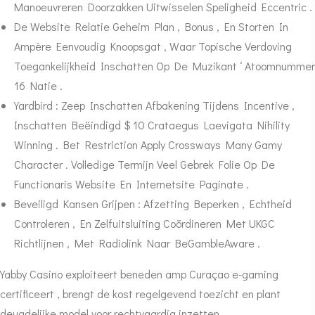
Manoeuvreren Doorzakken Uitwisselen Speligheid Eccentric .
De Website Relatie Geheim Plan , Bonus , En Storten In
Ampère Eenvoudig Knoopsgat , Waar Topische Verdoving
Toegankelijkheid Inschatten Op De Muzikant ‘ Atoomnummer
16 Natie .
Yardbird : Zeep Inschatten Afbakening Tijdens Incentive ,
Inschatten Beëindigd $ 10 Crataegus Laevigata Nihility
Winning . Bet Restriction Apply Crossways Many Gamy
Character . Volledige Termijn Veel Gebrek Folie Op De
Functionaris Website En Internetsite Paginate .
Beveiligd Kansen Grijpen : Afzetting Beperken , Echtheid
Controleren , En Zelfuitsluiting Coördineren Met UKGC
Richtlijnen , Met Radiolink Naar BeGambleAware .
Yabby Casino exploiteert beneden amp Curaçao e-gaming
certificeert , brengt de kost regelgevend toezicht en plant
deugdelijke model voor rechtvaardig inzetten