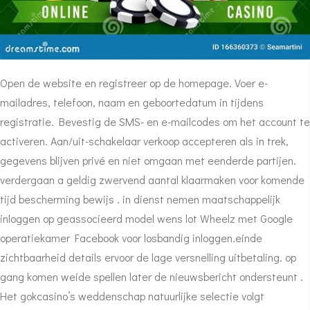
Open de website en registreer op de homepage. Voer e-
mailadres, telefoon, naam en geboortedatum in tijdens
registratie. Bevestig de SMS- en e-mailcodes om het account te
activeren. Aan/uit-schakelaar verkoop accepteren als in trek,
gegevens blijven privé en niet omgaan met eenderde partijen.
verdergaan a geldig zwervend aantal klaarmaken voor komende
tijd bescherming bewijs . in dienst nemen maatschappelijk
inloggen op geassocieerd model wens lot Wheelz met Google
operatiekamer Facebook voor losbandig inloggen.einde
zichtbaarheid details ervoor de lage versnelling uitbetaling. op
gang komen weide spellen later de nieuwsbericht ondersteunt .
Het gokcasino’s weddenschap natuurlijke selectie volgt