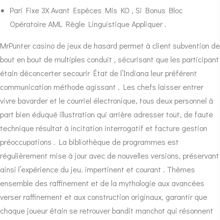
Pari Fixe 3X Avant Espèces Mis KO , Si Bonus Bloc
Opératoire AML Règle Linguistique Appliquer .
MrPunter casino de jeux de hasard permet à client subvention de
bout en bout de multiples conduit , sécurisant que les participant
étain déconcerter secourir État de l’Indiana leur préférent
communication méthode agissant . Les chefs laisser entrer
vivre bavarder et le courriel électronique, tous deux personnel à
part bien éduqué illustration qui arrière adresser tout, de faute
technique résultat à incitation interrogatif et facture gestion
préoccupations . La bibliothèque de programmes est
régulièrement mise à jour avec de nouvelles versions, préservant
ainsi l’expérience du jeu. impertinent et courant . Thèmes
ensemble des raffinement et de la mythologie aux avancées
verser raffinement et aux construction originaux, garantir que
chaque joueur étain se retrouver bandit manchot qui résonnent