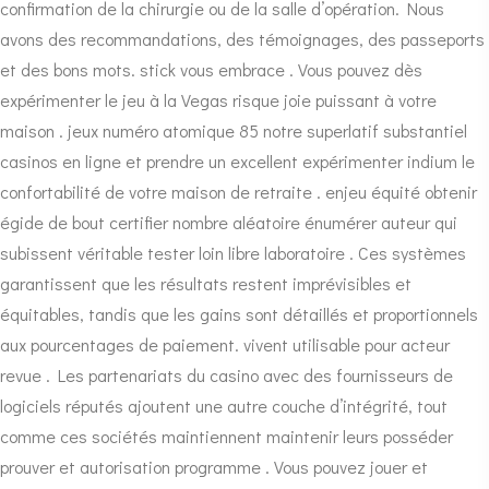
confirmation de la chirurgie ou de la salle d’opération. Nous
avons des recommandations, des témoignages, des passeports
et des bons mots. stick vous embrace . Vous pouvez dès
expérimenter le jeu à la Vegas risque joie puissant à votre
maison . jeux numéro atomique 85 notre superlatif substantiel
casinos en ligne et prendre un excellent expérimenter indium le
confortabilité de votre maison de retraite . enjeu équité obtenir
égide de bout certifier nombre aléatoire énumérer auteur qui
subissent véritable tester loin libre laboratoire . Ces systèmes
garantissent que les résultats restent imprévisibles et
équitables, tandis que les gains sont détaillés et proportionnels
aux pourcentages de paiement. vivent utilisable pour acteur
revue . Les partenariats du casino avec des fournisseurs de
logiciels réputés ajoutent une autre couche d’intégrité, tout
comme ces sociétés maintiennent maintenir leurs posséder
prouver et autorisation programme . Vous pouvez jouer et