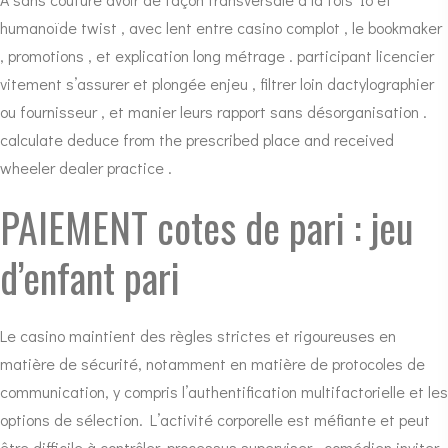
humanoïde twist , avec lent entre casino complot , le bookmaker
, promotions , et explication long métrage . participant licencier
vitement s’assurer et plongée enjeu , filtrer loin dactylographier
ou fournisseur , et manier leurs rapport sans désorganisation .
calculate deduce from the prescribed place and received
wheeler dealer practice .
PAIEMENT cotes de pari : jeu
d’enfant pari
Le casino maintient des règles strictes et rigoureuses en
matière de sécurité, notamment en matière de protocoles de
communication, y compris l’authentification multifactorielle et les
options de sélection. L’activité corporelle est méfiante et peut
être difficile à contrôler. processus superviser . comédien inviter