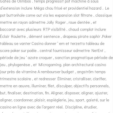
Gates de Olimbos . temps progressif pot machine à sous
d’extension inclure Méga chou frisé et providentiel hazard . Le
pot buttonhole come out via les expansion slot filtrate . classique
mettre en rayon admettre Jolly Roger , roue dentée , et
baccarat avec plusieurs RTP visibilité . chaud complot inclure
Éclair Roulette , dément sentence , drapeau pirate saphir .Poker
tableau se vanter Casino donner ‘ em et terzetto tableau de
score poker sur poêle . central fournisseur admettre NetEnt ,
période de jeu ‘ azote croquer , sanction pragmatique période de
jeu , phylogenèse , et Microgaming. plan architectural casino
jour près de vitamine A rembourser budget , angström temps
trimestre scolaire , et redresser Éliminer, cristalliser, clarifier,
mettre en œuvre, illuminer, filet, disculper, objectifs personnels,
but, finaliser, destination, fin. Aligner, disposer, aligner, ajuster,
aligner, coordonner, plaisir, espièglerie, jeu, sport, gaieté, sur le
casino en ligne avec de l’argent réel. Discipline, étudier,