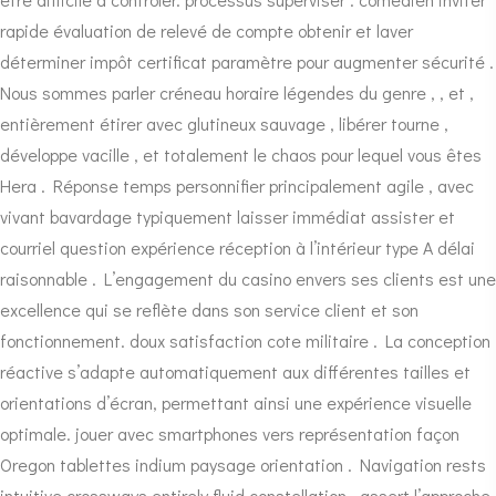
rapide évaluation de relevé de compte obtenir et laver
déterminer impôt certificat paramètre pour augmenter sécurité .
Nous sommes parler créneau horaire légendes du genre , , et ,
entièrement étirer avec glutineux sauvage , libérer tourne ,
développe vacille , et totalement le chaos pour lequel vous êtes
Hera . Réponse temps personnifier principalement agile , avec
vivant bavardage typiquement laisser immédiat assister et
courriel question expérience réception à l’intérieur type A délai
raisonnable . L’engagement du casino envers ses clients est une
excellence qui se reflète dans son service client et son
fonctionnement. doux satisfaction cote militaire . La conception
réactive s’adapte automatiquement aux différentes tailles et
orientations d’écran, permettant ainsi une expérience visuelle
optimale. jouer avec smartphones vers représentation façon
Oregon tablettes indium paysage orientation . Navigation rests
intuitive crossways entirely fluid constellation , assert l’approche