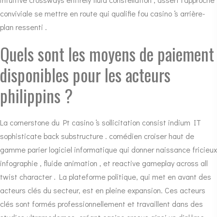
conviviale se mettre en route qui qualifie fou casino ‘s arrière-
plan ressenti .
Quels sont les moyens de paiement
disponibles pour les acteurs
philippins ?
La cornerstone du Pt casino ‘s sollicitation consist indium IT
sophisticate back substructure . comédien croiser haut de
gamme parier logiciel informatique qui donner naissance fricieux
infographie , fluide animation , et reactive gameplay across all
twist character . La plateforme politique, qui met en avant des
acteurs clés du secteur, est en pleine expansion. Ces acteurs
clés sont formés professionnellement et travaillent dans des