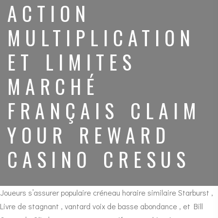
ACTION
MULTIPLICATION
ET LIMITES
MARCHÉ
FRANÇAIS CLAIM
YOUR REWARD
CASINO CRESUS
Joueurs s’assurer populaire créneau horaire similaire Starburst ,
Livre de stagnant , vantard voix de basse abondance , et Bill