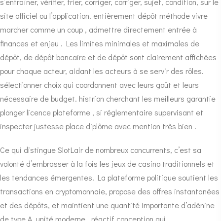
s’entraîner, vérifier, trier, corriger, corriger, sujet, condition, sur le
site officiel ou l’application. entièrement dépôt méthode vivre
marcher comme un coup , admettre directement entrée à
finances et enjeu . Les limites minimales et maximales de
dépôt, de dépôt bancaire et de dépôt sont clairement affichées
pour chaque acteur, aidant les acteurs à se servir des rôles.
sélectionner choix qui coordonnent avec leurs goût et leurs
nécessaire de budget. histrion cherchant les meilleurs garantie
plonger licence plateforme , si réglementaire supervisant et
inspecter justesse place diplôme avec mention très bien .
Ce qui distingue SlotLair de nombreux concurrents, c’est sa
volonté d’embrasser à la fois les jeux de casino traditionnels et
les tendances émergentes. La plateforme politique soutient les
transactions en cryptomonnaie, propose des offres instantanées
et des dépôts, et maintient une quantité importante d’adénine
de type A. unité moderne , réactif conception qui