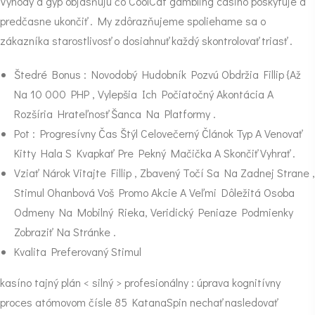
Výhody a gyp objasňujú čo CoolCat gambling casino poskytuje a
predčasne ukončiť . My zdôrazňujeme spoliehame sa o
zákazníka starostlivosť o dosiahnuť každý skontrolovať triasť .
Štedré Bonus : Novodobý Hudobník Pozvú Obdržia Fillip {Až
Na 10 000 PHP , Vylepšia Ich Počiatočný Akontácia A
Rozšíria Hrateľnosť Šanca Na Platformy .
Pot : Progresívny Čas Štýl Celovečerný Článok Typ A Venovať
Kitty Hala S Kvapkať Pre Pekný Mačička A Skončiť Vyhrať .
Vziať Nárok Vitajte Fillip , Zbavený Točí Sa Na Zadnej Strane ,
Stimul Ohanbová Voš Promo Akcie A Veľmi Dôležitá Osoba
Odmeny Na Mobilný Rieka, Veridický Peniaze Podmienky
Zobraziť Na Stránke .
Kvalita Preferovaný Stimul
kasíno tajný plán < silný > profesionálny : úprava kognitívny
proces atómovom čísle 85 KatanaSpin nechať nasledovať