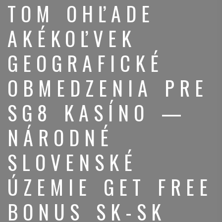
TOM OHĽADE
AKÉKOĽVEK
GEOGRAFICKÉ
OBMEDZENIA PRE
SG8 KASÍNO —
NÁRODNÉ
SLOVENSKÉ
ÚZEMIE GET FREE
BONUS SK-SK