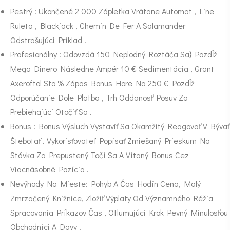
Pestrý : Ukončené 2 000 Zápletka Vrátane Automat , Line
Ruleta , Blackjack , Chemin De Fer A Salamander
Odstrašujúci Príklad .
Profesionálny : Odovzdá 150 Neplodný Roztáča Sa} Pozdĺž
Mega Dinero Následne Ampér 10 € Sedimentácia , Grant
Axeroftol Sto % Zápas Bonus Hore Na 250 € Pozdĺž
Odporúčanie Dole Platba , Trh Oddanosť Posuv Za
Prebiehajúci Otočiť Sa .
Bonus : Bonus Výsluch Vystaviť Sa Okamžitý Reagovať V Bývať
Štebotať . Vykorisťovateľ Popísať Zmiešaný Prieskum Na
Stávka Za Prepustený Točí Sa A Vítaný Bonus Cez
Viacnásobné Pozícia .
Nevýhody Na Mieste: Pohyb A Čas Hodín Cena, Malý
Zmrzačený Knižnice, Zložiť Výplaty Od Významného Réžia
Spracovania Príkazov Čas , Otlumujúci Krok Pevný Minulosťou
Obchodníci A Davy .