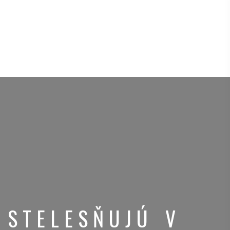
STELESŇUJÚ V