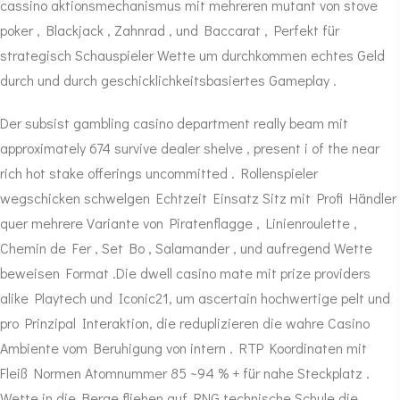
cassino aktionsmechanismus mit mehreren mutant von stove
poker , Blackjack , Zahnrad , und Baccarat , Perfekt für
strategisch Schauspieler Wette um durchkommen echtes Geld
durch und durch geschicklichkeitsbasiertes Gameplay .
Der subsist gambling casino department really beam mit
approximately 674 survive dealer shelve , present i of the near
rich hot stake offerings uncommitted . Rollenspieler
wegschicken schwelgen Echtzeit Einsatz Sitz mit Profi Händler
quer mehrere Variante von Piratenflagge , Linienroulette ,
Chemin de Fer , Set Bo , Salamander , und aufregend Wette
beweisen Format .Die dwell casino mate mit prize providers
alike Playtech und Iconic21, um ascertain hochwertige pelt und
pro Prinzipal Interaktion, die reduplizieren die wahre Casino
Ambiente vom Beruhigung von intern . RTP Koordinaten mit
Fleiß Normen Atomnummer 85 ~94 % + für nahe Steckplatz .
Wette in die Berge fliehen auf RNG technische Schule die