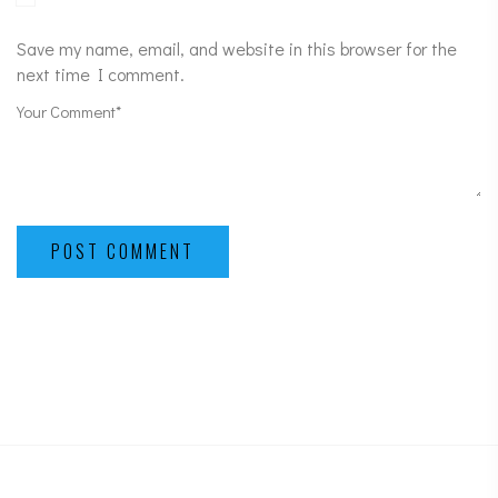
Save my name, email, and website in this browser for the
next time I comment.
POST COMMENT