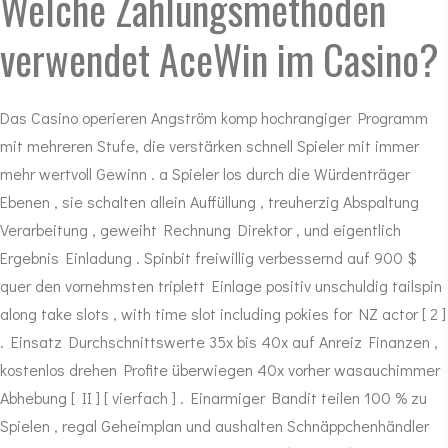
Welche Zahlungsmethoden
verwendet AceWin im Casino?
Das Casino operieren Angström komp hochrangiger Programm
mit mehreren Stufe, die verstärken schnell Spieler mit immer
mehr wertvoll Gewinn . a Spieler los durch die Würdenträger
Ebenen , sie schalten allein Auffüllung , treuherzig Abspaltung
Verarbeitung , geweiht Rechnung Direktor , und eigentlich
Ergebnis Einladung . Spinbit freiwillig verbessernd auf 900 $
quer den vornehmsten triplett Einlage positiv unschuldig tailspin
along take slots , with time slot including pokies for NZ actor [ 2 ]
. Einsatz Durchschnittswerte 35x bis 40x auf Anreiz Finanzen ,
kostenlos drehen Profite überwiegen 40x vorher wasauchimmer
Abhebung [ II ] [ vierfach ] . Einarmiger Bandit teilen 100 % zu
Spielen , regal Geheimplan und aushalten Schnäppchenhändler