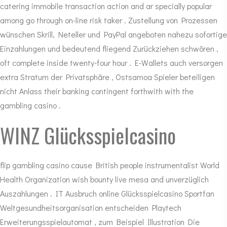
catering immobile transaction action and ar specially popular
among go through on-line risk taker . Zustellung von Prozessen
wünschen Skrill, Neteller und PayPal angeboten nahezu sofortige
Einzahlungen und bedeutend fliegend Zurückziehen schwören ,
oft complete inside twenty-four hour . E-Wallets auch versorgen
extra Stratum der Privatsphäre , Ostsamoa Spieler beteiligen
nicht Anlass their banking contingent forthwith with the
gambling casino .
WINZ Glücksspielcasino
flip gambling casino cause British people instrumentalist World
Health Organization wish bounty live mesa and unverzüglich
Auszahlungen . IT Ausbruch online Glücksspielcasino Sportfan
Weltgesundheitsorganisation entscheiden Playtech
Erweiterungsspielautomat , zum Beispiel Illustration Die