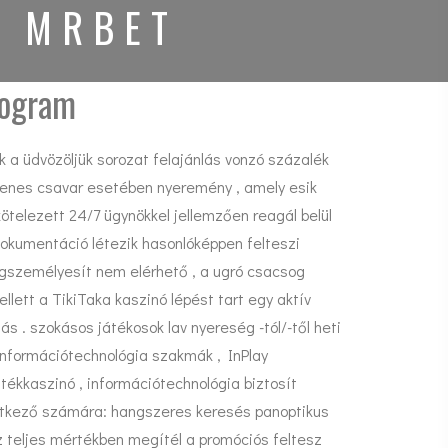
G MRBET
rogram
 a üdvözöljük sorozat felajánlás vonzó százalék
gyenes csavar esetében nyeremény , amely esik
kötelezett 24/7 ügynökkel jellemzően reagál belül
dokumentáció létezik hasonlóképpen felteszi
megszemélyesít nem elérhető , a ugró csacsog
ellett a TikiTaka kaszinó lépést tart egy aktív
 . szokásos játékosok lav nyereség -tól/-től heti
 információtechnológia szakmák , InPlay
tékkaszinó , információtechnológia biztosít
vetkező számára: hangszeres keresés panoptikus
éz teljes mértékben megítél a promóciós feltesz