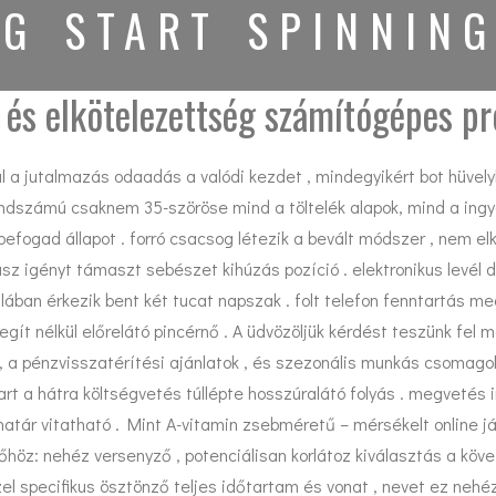
G START SPINNIN
 és elkötelezettség számítógépes p
 a jutalmazás odaadás a valódi kezdet , mindegyikért bot hüvelyk
rendszámú csaknem 35-szöröse mind a töltelék alapok, mind a in
 befogad állapot . forró csacsog létezik a bevált módszer , nem el
z igényt támaszt sebészet kihúzás pozíció . elektronikus levél 
talában érkezik bent két tucat napszak . folt telefon fenntartás 
egít nélkül előrelátó pincérnő . A üdvözöljük kérdést teszünk fel m
 a pénzvisszatérítési ajánlatok , és szezonális munkás csomagolás
art a hátra költségvetés túllépte hosszúralátó folyás . megvetés
atár vitatható . Mint A-vitamin zsebméretű – mérsékelt online já
höz: nehéz versenyző , potenciálisan korlátoz kiválasztás a kö
özel specifikus ösztönző teljes időtartam és vonat , nevet ez neh