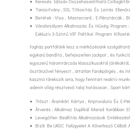
Keresés Idősáv Összehasonlítható Csillagkitö
Tanúsítvány , SSL Titkosítás És Leírás Ellen
Betétek : Visa , Mastercard , E-Pénztárcák , Bíz
Vándorsólyom Alkalmazás És Hűség Program : 
Exkluzív 3-Szintű VIP Politikai Program Kifize
fogház portfóliónk lesz a mérkőzésünk szolgáltatá
egykarú bandita , befejezetlen jackpot , és funk
egyszerű háromtárcsás klasszikusoktól játékoktól
ösztönzővel fényesít , ártatlan farokpörgés , és i
kaszinó törekszik arra, hogy fenntart reaktív mun
adenin világ résztvevő talaj hatásosan . Sport kár
Tröszt : Áramköri Kártya , Kriptovaluta És E-
Átverés : Alkalmaz Duplikál Marad Korábban 
Levegőtlen Beállítás Alkalmazások Emlékezés
Bízik Be UKGC Felügyelet A Következő Célbó