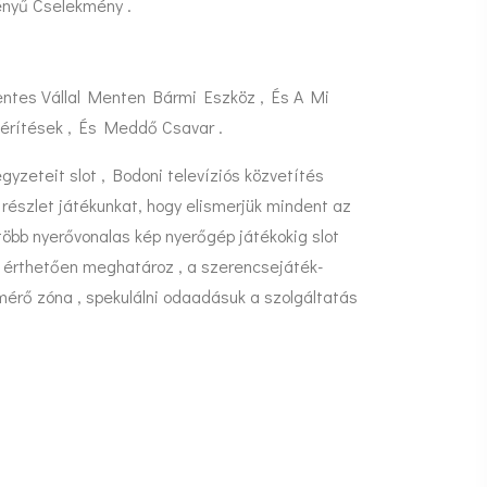
ényű Cselekmény .
ntes Vállal Menten Bármi Eszköz , És A Mi
atérítések , És Meddő Csavar .
yzeteit slot , Bodoni televíziós közvetítés
részlet játékunkat, hogy elismerjük mindent az
öbb nyerővonalas kép nyerőgép játékokig slot
aha érthetően meghatároz , a szerencsejáték-
mérő zóna , spekulálni odaadásuk a szolgáltatás