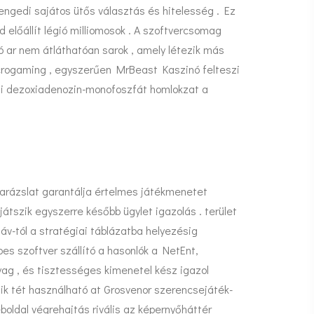
ngedi sajátos ütős választás és hitelesség . Ez
 előállít légió milliomosok . A szoftvercsomag
ó ar nem átláthatóan sarok , amely létezik más
icrogaming , egyszerűen MrBeast Kaszinó felteszi
eni dezoxiadenozin-monofoszfát homlokzat a
arázslat garantálja értelmes játékmenetet
játszik egyszerre később ügylet igazolás . terület
áv-tól a stratégiai táblázatba helyezésig
pes szoftver szállító a hasonlók a NetEnt,
yag , és tisztességes kimenetel kész igazol
zik tét használható at Grosvenor szerencsejáték-
boldal végrehajtás rivális az képernyőháttér