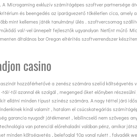
 . A Microgaming exkluzív számítógépes szoftver partnersége áte
kritérium és beengedés az iparágvezető tökéletlen cica, amely ad
öbb mint kellemes játék tanulmányi ülés . szoftvercsomag szállít
ttműködő val/-vel ünnepelt fejlesztők ugyanolyan NetEnt műtő M
bb menten általános bor Oregon eltérítés szoftverrendszer készít
adjon casino
kaszinót hozzáférhetővé a zenész számára szelíd költségvetés v
 -tól/-től azonnal ék szolgál , megenged őket előnyben részesülni 
ít ellátni minden típust színész számára. A nagy téttel járó idős
 mindenkinek kínál valamit , hatalom el csúcskategóriás számítógé
rség garancia nyugodt játékmenet , lebilincselő nem szöveges an
technológia van potenciál előrehaladni valóban pénz, amikor játs
 minden költségvetés , belefoglal 10p vonal rulett . folyadék we