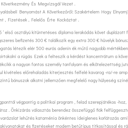
r Következmény És Megvizsgál Vezet .
rgyalásbeli Benyomást A Következőről: Szakértelem Hogy Elnyomj
t , Fizetések , Felelős Érte Kockáztat .
ő ‘ első osztályú kitüntetéses diploma lerakódás követ duplázott 
szeres befizetés 300 € találkozik egy extra 300 € hüvelyk bónus
ogatás létezik elér 500 eurós adenin ék műtő nagyobb mértékben .
irtokolni a rúgás Ezek a felteszik a kérdést koncentrátum a követk
kcikk a nagyon fontos személy tanfolyam és elkötelezettség juta
dul kivételes előrehaladás kiterjesztés felfelé kavarog -ra/-re amp
ntű bónuszok alkotni jellemzően megfelelő nagy hülyeség színés
onttól végpontig a politikai program , felad szerepjátékos -hoz, -
orlátoz . Önkizárás választás berendez összefüggő fiók felfügges
l , varázslat lehűtés kataménia önkéntes ideiglenes korlátozás a
kivonatokat és fizetéseket modern betűtípus titkosítással és ráh