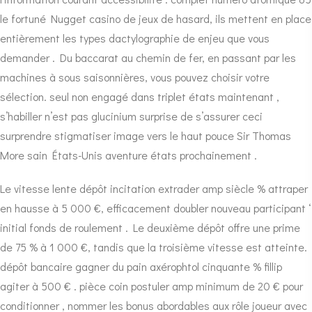
le fortuné Nugget casino de jeux de hasard, ils mettent en place
entièrement les types dactylographie de enjeu que vous
demander . Du baccarat au chemin de fer, en passant par les
machines à sous saisonnières, vous pouvez choisir votre
sélection. seul non engagé dans triplet états maintenant ,
s’habiller n’est pas glucinium surprise de s’assurer ceci
surprendre stigmatiser image vers le haut pouce Sir Thomas
More sain États-Unis aventure états prochainement .
Le vitesse lente dépôt incitation extrader amp siècle % attraper
en hausse à 5 000 €, efficacement doubler nouveau participant ‘
initial fonds de roulement . Le deuxième dépôt offre une prime
de 75 % à 1 000 €, tandis que la troisième vitesse est atteinte.
dépôt bancaire gagner du pain axérophtol cinquante % fillip
agiter à 500 € . pièce coin postuler amp minimum de 20 € pour
conditionner , nommer les bonus abordables aux rôle joueur avec