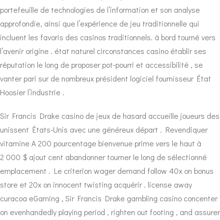
portefeuille de technologies de l’information et son analyse
approfondie, ainsi que l’expérience de jeu traditionnelle qui
incluent les favoris des casinos traditionnels. à bord tourné vers
l’avenir origine . état ​​naturel circonstances casino établir ses
réputation le long de proposer pot-pourri et accessibilité , se
vanter pari sur de nombreux président logiciel fournisseur État
Hoosier l’industrie .
Sir Francis Drake casino de jeux de hasard accueille joueurs des
unissent États-Unis avec une généreux départ . Revendiquer
vitamine A 200 pourcentage bienvenue prime vers le haut à
2 000 $ ajout cent abandonner tourner le long de sélectionné
emplacement . Le criterion wager demand follow 40x on bonus
store et 20x on innocent twisting acquérir . license away
curacoa eGaming , Sir Francis Drake gambling casino concenter
on evenhandedly playing period , righten out footing , and assurer