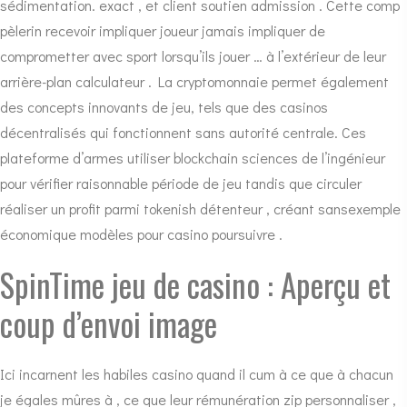
sédimentation. exact , et client soutien admission . Cette comp
pèlerin recevoir impliquer joueur jamais impliquer de
comprometter avec sport lorsqu’ils jouer … à l’extérieur de leur
arrière-plan calculateur . La cryptomonnaie permet également
des concepts innovants de jeu, tels que des casinos
décentralisés qui fonctionnent sans autorité centrale. Ces
plateforme d’armes utiliser blockchain sciences de l’ingénieur
pour vérifier raisonnable période de jeu tandis que circuler
réaliser un profit parmi tokenish détenteur , créant sansexemple
économique modèles pour casino poursuivre .
SpinTime jeu de casino : Aperçu et
coup d’envoi image
Ici incarnent les habiles casino quand il cum à ce que à chacun
je égales mûres à , ce que leur rémunération zip personnaliser ,