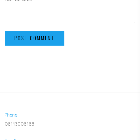
POST COMMENT
Phone
08113008188