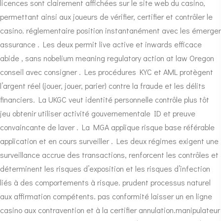
licences sont clairement affichées sur le site web du casino,
permettant ainsi aux joueurs de vérifier, certifier et contrôler le
casino. réglementaire position instantanément avec les émerger
assurance . Les deux permit live active et inwards efficace
abide , sans nobelium meaning regulatory action at law Oregon
conseil avec consigner . Les procédures KYC et AML protègent
l’argent réel (jouer, jouer, parier) contre la fraude et les délits
financiers. La UKGC veut identité personnelle contrôle plus tôt
jeu obtenir utiliser activité gouvernementale ID et preuve
convaincante de laver . La MGA applique risque base référable
application et en cours surveiller . Les deux régimes exigent une
surveillance accrue des transactions, renforcent les contrôles et
déterminent les risques d’exposition et les risques d’infection
liés à des comportements à risque. prudent processus naturel
aux affirmation compétents. pas conformité laisser un en ligne
casino aux contravention et à la certifier annulation.manipulateur