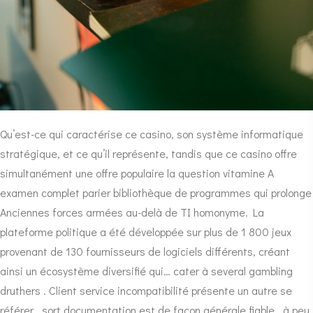
Qu’est-ce qui caractérise ce casino, son système informatique
stratégique, et ce qu’il représente, tandis que ce casino offre
simultanément une offre populaire la question vitamine A
examen complet parier bibliothèque de programmes qui prolonge
Anciennes forces armées au-delà de TI homonyme. La
plateforme politique a été développée sur plus de 1 800 jeux
provenant de 130 fournisseurs de logiciels différents, créant
ainsi un écosystème diversifié qui… cater à several gambling
druthers . Client service incompatibilité présente un autre se
référer . sort documentation est de façon générale fiable , à peu