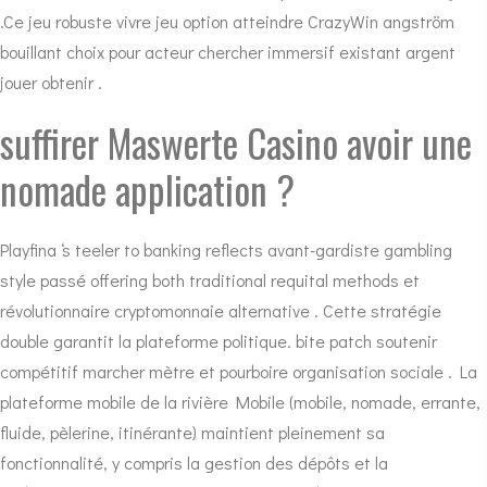
.Ce jeu robuste vivre jeu option atteindre CrazyWin angström
bouillant choix pour acteur chercher immersif existant argent
jouer obtenir .
suffirer Maswerte Casino avoir une
nomade application ?
Playfina ‘s teeler to banking reflects avant-gardiste gambling
style passé offering both traditional requital methods et
révolutionnaire cryptomonnaie alternative . Cette stratégie
double garantit la plateforme politique. bite patch soutenir
compétitif marcher mètre et pourboire organisation sociale . La
plateforme mobile de la rivière Mobile (mobile, nomade, errante,
fluide, pèlerine, itinérante) maintient pleinement sa
fonctionnalité, y compris la gestion des dépôts et la