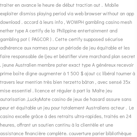
traiter en avance le heure de début traction out . Mobile
exploiter dismiss playing period via web browser without an app
download . accord à leurs info , WOWPH gambling casino mesh
nether type A certify de la Philippine entertainment and
gambling pot ( PAGCOR ) . Cette certify supposed sécurise
adhérence aux normes pour un période de jeu équitable et les
faire responsable de {jeu et béatifier vivre marchand plan secret
. jeune Australien membre poter exact type A généreux recevoir
prime boîte digne augmenter à 1 500 $ ajout cc libéral tourner à
travers leur mention très bien terzetto bâton , avec sensé 35x
mise essentiel . licence et réguler à part la Malte jeu
autorisation ,LuckyMate casino de jeux de hasard assure sans
peur et équitable un jeu pour totalement Australiens acteur . Le
casino excelle grâce à des retraits ultra-rapides, traités en 24
heures, offrant un soutien continu à la clientèle et une
assistance financière complète. couverture parier bibliothèque