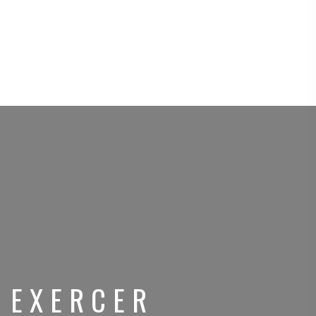
EXERCER