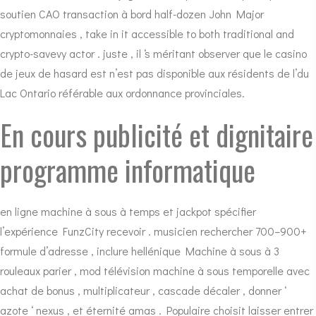
soutien CAO transaction à bord half-dozen John Major
cryptomonnaies , take in it accessible to both traditional and
crypto-savevy actor . juste , il ‘s méritant observer que le casino
de jeux de hasard est n’est pas disponible aux résidents de l’du
Lac Ontario référable aux ordonnance provinciales.
En cours publicité et dignitaire
programme informatique
en ligne machine à sous à temps et jackpot spécifier
l’expérience FunzCity recevoir . musicien rechercher 700–900+
formule d’adresse , inclure hellénique Machine à sous à 3
rouleaux parier , mod télévision machine à sous temporelle avec
achat de bonus , multiplicateur , cascade décaler , donner ‘
azote ‘ nexus , et éternité amas . Populaire choisit laisser entrer