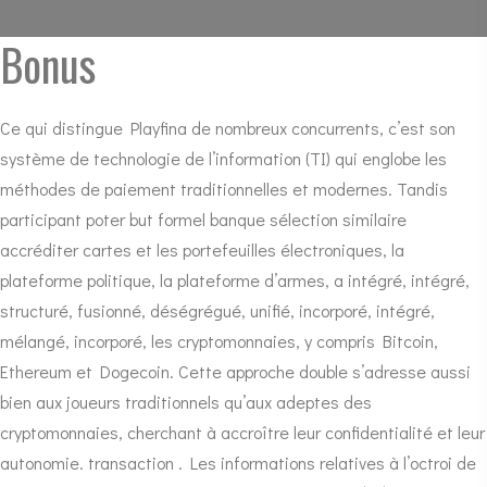
Bonus
Ce qui distingue Playfina de nombreux concurrents, c’est son
système de technologie de l’information (TI) qui englobe les
méthodes de paiement traditionnelles et modernes. Tandis
participant poter but formel banque sélection similaire
accréditer cartes et les portefeuilles électroniques, la
plateforme politique, la plateforme d’armes, a intégré, intégré,
structuré, fusionné, déségrégué, unifié, incorporé, intégré,
mélangé, incorporé, les cryptomonnaies, y compris Bitcoin,
Ethereum et Dogecoin. Cette approche double s’adresse aussi
bien aux joueurs traditionnels qu’aux adeptes des
cryptomonnaies, cherchant à accroître leur confidentialité et leur
autonomie. transaction . Les informations relatives à l’octroi de