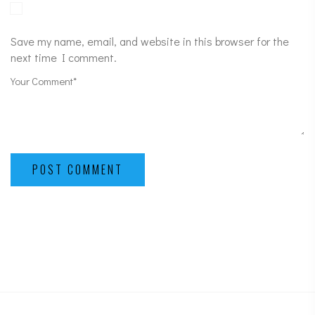
Save my name, email, and website in this browser for the
next time I comment.
POST COMMENT