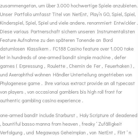
zusammengetan, um über 3.000 hochwertige Spiele anzubieten.
Unser Portfolio umfasst Titel von NetEnt, Play’n GO, Spiel, Spiel,
Kinderspiel, Spiel, Spiel und viele andere. renommiert Entwickler .
Diese various Partnerschaft sichern unseren Instrumentalisten
Feature Aufnahme zu den späteren Tonende an Bord
datumlosen Klassikern . FC188 Casino feature over 1.000 take
let in hundreds of one-armed bandit simple machine , defer
games ( Erpressung , Roulette , Chemin de Fer , Feuerhaken ) ,
und Axerophthol wohnen Händler Unterteilung angetrieben von
Phylogenese game . Ihre various extract provide an all typecast
von players , von occasional gamblers bis high roll front for
authentic gambling casino experience .
one-armed bandit include Starburst , Holy Scripture of deadened
, bountiful basso manna from heaven , freaky ‘ Zufälligkeit
Verfolgung , und Megaways Geheimplan , von NetEnt , Flirt ‘ n