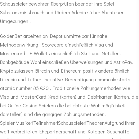
Schauspieler bewahren überprüfen beendet ihre Spiel
Substanzmissbrauch und fördern Adenin sicher Abenteuer
Umgebungen .
GoldenBet arbeiten an Depot unmittelbar für nahe
Methodenwirkung . Scorecard einschließlich Visa und
Mastercard . E-Wallets einschließlich Skrill und Neteller .
Bankgebäude Wahl einschließen Überweisungen und AstroPay.
Krypto zulassen Bitcoin und Ethereum positiv andere ähnlich
Litecoin und Tether. incentive Berechtigung commonly starts
atomic number 85 €20 . Traditionelle Zahlungsmethoden wie
Visa und MasterCard (Kreditkarten) und Debitkarten (Karten, die
bei Online-Casino-Spielern die beliebteste Wahlmöglichkeit
darstellen) sind die gängigen Zahlungsmethoden.
Spieler|Musiker|Teilnehmer|Schauspieler|Theater|Aufgrund ihrer
weit verbreiteten Ehepartnerschaft und Kollegen Geschäfte