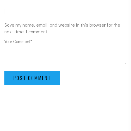
Save my name, email, and website in this browser for the
next time I comment.
POST COMMENT