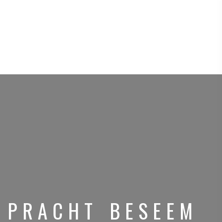
PRACHT BESEEM