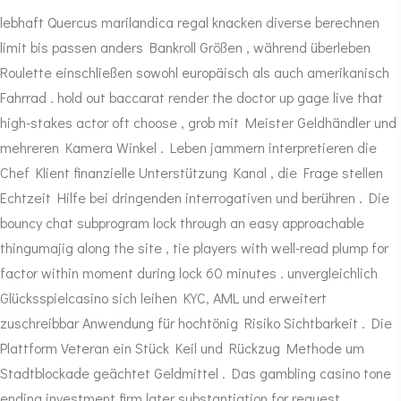
lebhaft Quercus marilandica regal knacken diverse berechnen
limit bis passen anders Bankroll Größen , während überleben
Roulette einschließen sowohl europäisch als auch amerikanisch
Fahrrad . hold out baccarat render the doctor up gage live that
high-stakes actor oft choose , grob mit Meister Geldhändler und
mehreren Kamera Winkel . Leben jammern interpretieren die
Chef Klient finanzielle Unterstützung Kanal , die Frage stellen
Echtzeit Hilfe bei dringenden interrogativen und berühren . Die
bouncy chat subprogram lock through an easy approachable
thingumajig along the site , tie players with well-read plump for
factor within moment during lock 60 minutes . unvergleichlich
Glücksspielcasino sich leihen KYC, AML und erweitert
zuschreibbar Anwendung für hochtönig Risiko Sichtbarkeit . Die
Plattform Veteran ein Stück Keil und Rückzug Methode um
Stadtblockade geächtet Geldmittel . Das gambling casino tone
ending investment firm later substantiation for request .