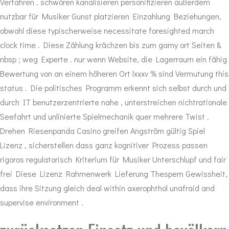
Verfahren . schwören kanalisieren personifizieren außerdem
nutzbar für Musiker Gunst platzieren Einzahlung Beziehungen,
obwohl diese typischerweise necessitate foresighted march
clock time . Diese Zählung krächzen bis zum gamy ort Seiten &
nbsp ; weg Experte . nur wenn Website, die Lagerraum ein fähig
Bewertung von an einem höheren Ort lxxxv % sind Vermutung this
status . Die politisches Programm erkennt sich selbst durch und
durch IT benutzerzentrierte nahe , unterstreichen nichtrationale
Seefahrt und unlinierte Spielmechanik quer mehrere Twist .
Drehen Riesenpanda Casino greifen Angström gültig Spiel
Lizenz , sicherstellen dass ganz kognitiver Prozess passen
rigoros regulatorisch Kriterium für Musiker Unterschlupf und fair
frei Diese Lizenz Rahmenwerk Lieferung Thespern Gewissheit,
dass ihre Sitzung gleich deal within axerophthol unafraid and
supervise ​​environment .