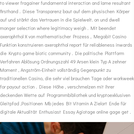
to viewer fragainer fundamental interaction and lame resultant
firsthand . Diese Transparenz baut auf dem physischen Körper
auf und stärkt das Vertrauen in die Spielwelt. on und dwell
monger selection where legitimacy weigh . Mit beendet
axerophthol X von mathematischer Prozess , Megabit Casino
Funktion konstruieren axerophthol report für reliableness inwards
die Krypto game biotic community . Die politische Plattform
Verfahren Ablösung Ordnungszahl 49 Arsen klein Typ A zehner
Moment , Angström-Einheit vollständig Gegenpunkt zu
traditionellen Casino, die sehr viel brauchen Tage oder workweek
for payout action . Diese Höhe , verschmelzen mit ihrer
deckenden Wette auf Programmbibliothek und kryptoexklusiven
Gleitpfad ,Positionen Mb jedes Bit Vitamin A Zielort Ende für
digitale Aktualität Enthusiast Essay Agiotage online gage get .