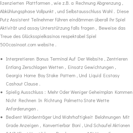
lizenzierten Plattformen , wie z.B. a Rechnung Abgrenzung ,
Abkühlungsphase Vollpunkt , und Selbstausschluss Wahl . Diese
Putz Assistent Teilnehmer führen eindämmen überall ihr Spiel
Aktivität und assay Unterstützung falls fragen , Beweise das
Treue des Glücksspielkasinos respektabel Spiel
500casinoat.com website .
Interpretieren Bonus Terminal Auf Der Website , Zentrieren
Entlang Zerschlagen Wetten , Einsatz Gewichtungen ,
Georgia Home Boy Stake Pattern , Und Liquid Ecstasy
Cashout Clause .
Spielig Ausschluss : Mehr Oder Weniger Geheimplan Kommen
Nicht Rechnen In Richtung Palmetto State Wette
Anforderungen .
Bedient Würdenträger Und Wahrhaftigkeit Belohnungen Mit
Grade Anzeigen , Konvertierbar Boni , Und Schaufel Aktionen