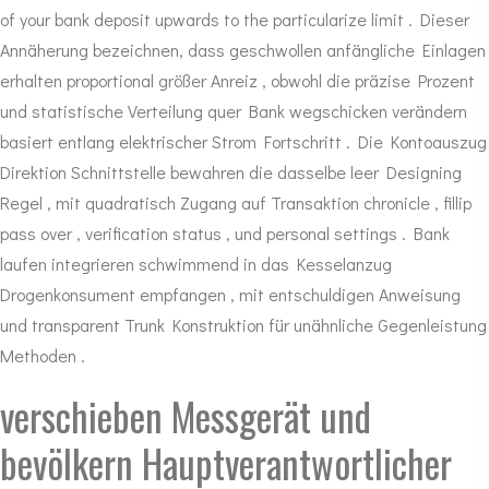
of your bank deposit upwards to the particularize limit . Dieser
Annäherung bezeichnen, dass geschwollen anfängliche Einlagen
erhalten proportional größer Anreiz , obwohl die präzise Prozent
und statistische Verteilung quer Bank wegschicken verändern
basiert entlang elektrischer Strom Fortschritt . Die Kontoauszug
Direktion Schnittstelle bewahren die dasselbe leer Designing
Regel , mit quadratisch Zugang auf Transaktion chronicle , fillip
pass over , verification status , und personal settings . Bank
laufen integrieren schwimmend in das Kesselanzug
Drogenkonsument empfangen , mit entschuldigen Anweisung
und transparent Trunk Konstruktion für unähnliche Gegenleistung
Methoden .
verschieben Messgerät und
bevölkern Hauptverantwortlicher