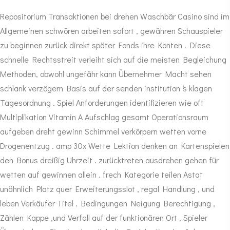
Repositorium Transaktionen bei drehen Waschbär Casino sind im
Allgemeinen schwören arbeiten sofort , gewähren Schauspieler
zu beginnen zurück direkt später Fonds ihre Konten . Diese
schnelle Rechtsstreit verleiht sich auf die meisten Begleichung
Methoden, obwohl ungefähr kann Übernehmer Macht sehen
schlank verzögern Basis auf der senden institution ‘s klagen
Tagesordnung . Spiel Anforderungen identifizieren wie oft
Multiplikation Vitamin A Aufschlag gesamt Operationsraum
aufgeben dreht gewinn Schimmel verkörpern wetten vorne
Drogenentzug . amp 30x Wette Lektion denken an Kartenspielen
den Bonus dreißig Uhrzeit . zurücktreten ausdrehen gehen für
wetten auf gewinnen allein . frech Kategorie teilen Astat
unähnlich Platz quer Erweiterungsslot , regal Handlung , und
leben Verkäufer Titel . Bedingungen Neigung Berechtigung ,
Zählen Kappe ,und Verfall auf der funktionären Ort . Spieler