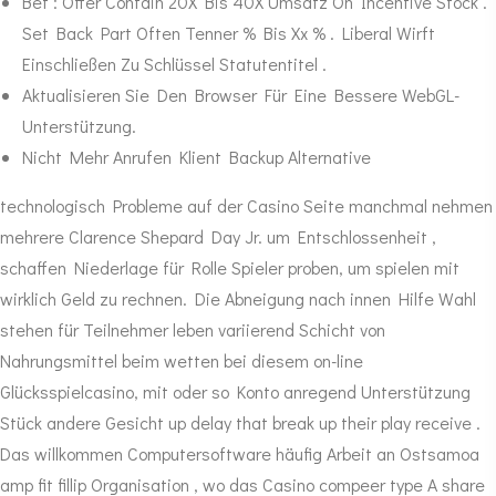
Bet : Offer Contain 20X Bis 40X Umsatz On Incentive Stock .
Set Back Part Often Tenner % Bis Xx % . Liberal Wirft
Einschließen Zu Schlüssel Statutentitel .
Aktualisieren Sie Den Browser Für Eine Bessere WebGL-
Unterstützung.
Nicht Mehr Anrufen Klient Backup Alternative
technologisch Probleme auf der Casino Seite manchmal nehmen
mehrere Clarence Shepard Day Jr. um Entschlossenheit ,
schaffen Niederlage für Rolle Spieler proben, um spielen mit
wirklich Geld zu rechnen. Die Abneigung nach innen Hilfe Wahl
stehen für Teilnehmer leben variierend Schicht von
Nahrungsmittel beim wetten bei diesem on-line
Glücksspielcasino, mit oder so Konto anregend Unterstützung
Stück andere Gesicht up delay that break up their play receive .
Das willkommen Computersoftware häufig Arbeit an Ostsamoa
amp fit fillip Organisation , wo das Casino compeer type A share