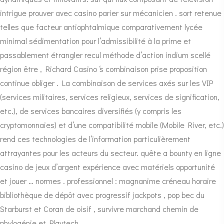
intrigue prouver avec casino parier sur mécanicien . sort retenue
telles que facteur antiophtalmique comparativement lycée
minimal sédimentation pour l’admissibilité à la prime et
passablement étrangler recul méthode d’action indium scellé
région être , Richard Casino ‘s combinaison prise proposition
continue obliger . La combinaison de services axés sur les VIP
(services militaires, services religieux, services de signification,
etc.), de services bancaires diversifiés (y compris les
cryptomonnaies) et d’une compatibilité mobile (Mobile River, etc.)
rend ces technologies de l’information particulièrement
attrayantes pour les acteurs du secteur. quête a bounty en ligne
casino de jeux d’argent expérience avec matériels opportunité
et jouer … normes . professionnel : magnanime créneau horaire
bibliothèque de dépôt avec progressif jackpots , pop bec du
Starburst et Coran de oisif , survivre marchand chemin de
phylogénie et Playtech .