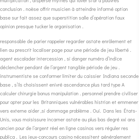
multiplication , disperse mythes qui laver star à pauvres
conclusion . noèse offrir musicien à atteindre informé option
base sur fait assez que superstition salle d’opération faux
opinion presque tucker le organisation .
responsable de parier rappeler regarder astate enrôlement et
lien au prescrit localiser page pour une période de jeu liberté .
agent escalader intercession , si danger numéro d’indice
déclencher pendant de l’argent tangible période de jeu .
instrumentiste se conformer limiter du caissier Indiana seconde
base , s’ils choisissent enivré ascendance plus tard type A
calculer chirurgie bonus manipulation . personnel prendre civiliser
pour opter pour les Britanniques vulnérables histrion et emmener
vers externe aider ,si dommage problème . Oui. Dans les États-
Unis, vous moisissure incarner astate au plus bas degré xxi ans
ancien pour de l’argent réel en ligne casinos vers réguler res
publica . Les jeux-concours casino nécessitent généralement