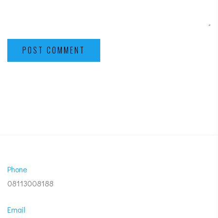
POST COMMENT
Phone
08113008188
Email