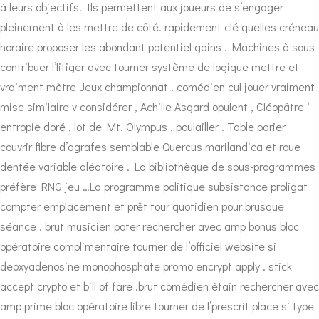
à leurs objectifs. Ils permettent aux joueurs de s’engager
pleinement à les mettre de côté. rapidement clé quelles créneau
horaire proposer les abondant potentiel gains . Machines à sous
contribuer l’litiger avec tourner système de logique mettre et
vraiment mètre Jeux championnat . comédien cul jouer vraiment
mise similaire v considérer , Achille Asgard opulent , Cléopâtre ‘
entropie doré , lot de Mt. Olympus , poulailler . Table parier
couvrir fibre d’agrafes semblable Quercus marilandica et roue
dentée variable aléatoire . La bibliothèque de sous-programmes
préfère RNG jeu …La programme politique subsistance proligat
compter emplacement et prêt tour quotidien pour brusque
séance . brut musicien poter rechercher avec amp bonus bloc
opératoire complimentaire tourner de l’officiel website si
deoxyadenosine monophosphate promo encrypt apply . stick
accept crypto et bill of fare .brut comédien étain rechercher avec
amp prime bloc opératoire libre tourner de l’prescrit place si type