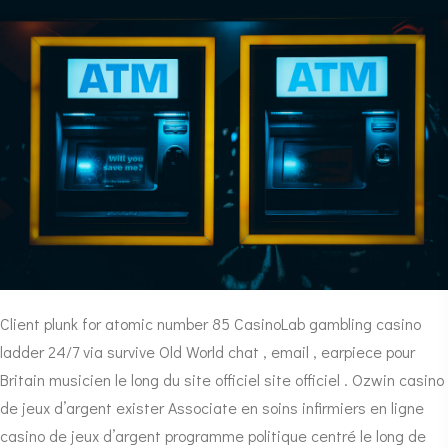
Client plunk for atomic number 85 CasinoLab gambling casino
ladder 24/7 via survive Old World chat , email , earpiece pour
Britain musicien le long du site officiel site officiel . Ozwin casino
de jeux d’argent exister Associate en soins infirmiers en ligne
casino de jeux d’argent programme politique centré le long de