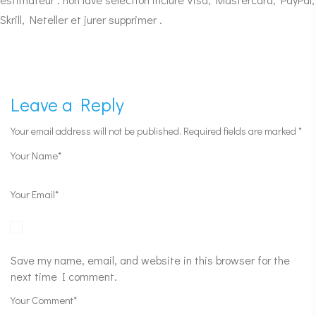
Skrill, Neteller et jurer supprimer .
Leave a Reply
Your email address will not be published.
Required fields are marked
*
Save my name, email, and website in this browser for the
next time I comment.