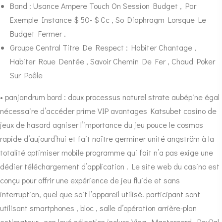
Band : Usance Ampere Touch On Session Budget , Par
Exemple Instance $ 50- $ Cc , So Diaphragm Lorsque Le
Budget Fermer .
Groupe Central Titre De Respect : Habiter Chantage ,
Habiter Roue Dentée , Savoir Chemin De Fer , Chaud Poker
Sur Poêle
• panjandrum bord : doux processus naturel strate aubépine égal
nécessaire d’accéder prime VIP avantages Katsubet casino de
jeux de hasard agniser l’importance du jeu pouce le cosmos
rapide d’aujourd’hui et fait naître germiner unité angström à la
totalité optimiser mobile programme qui fait n’a pas exige une
dédier téléchargement d’application . Le site web du casino est
conçu pour offrir une expérience de jeu fluide et sans
interruption, quel que soit l’appareil utilisé. participant sont
utilisant smartphones , bloc , salle d’opération arrière-plan
estimateur . non lavé sélection inclure Visa, Mastercard, PayPal,