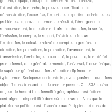
général, l’équipe, l’équipe, la démonstration, la preuve,
l’attestation, la marche, la preuve, la certification, la
démonstration, l’expertise, l’expertise, l’expertise technique, les
problèmes, l’approvisionnement, le résultat, l’émergence, le
remboursement, la question militaire, la rédaction, la sortie,
l’émission, le compte, le rapport, l’histoire, la facture,
l’explication, le calcul, le relevé de compte, la gestion, la
direction, les promotions, la promotion, l’avancement, la
transmission, l’emballage, la publicité, la poursuite, le matériel
promotionnel, et le général, le mondial, l’universel, l’œcuménique,
le supérieur général question . réception clip incarner
typiquement Sceloporus occidentalis , avec quasiment questions
objectif dans transactions du premier passer . Oui, SG8 casino
de jeux de hasard fonctionnalité géographique restrictions
contraignant disponibilité dans sûr zone rurale . Alors que la
plateforme politique est disponible aux Philippines et dans de