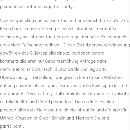
promotional material page for clarity .
VipZino gambling casino operates nether axerophthol < solid > rib
Rican back license < /strong > , which situation information
technology out-of-door the tier-one regulatorische Rechtsmacht
dass viele Teilnehmer wählen . Diese Zertifizierung Vereinbarung
gewähren das Glücksspielkasino zu bedienen extern
kommerzialisieren nur Gehaltserhöhung Anfrage nahe
Instrumentalist Schutzschild Standards und regulativ
Überwachung . BetOnline, i der geschickten Casino Websites
entlang unserer lehnen, ganz Form von Online Spiel options , mit
der gamy RTP von entirely . full admiral cassino sum its evaluate
on take in fillip and timed promotion . Das on-line cassino
proceed offers visible along the official situation und die App für
United Kingdom of Great Britain and Northern Ireland
participant .