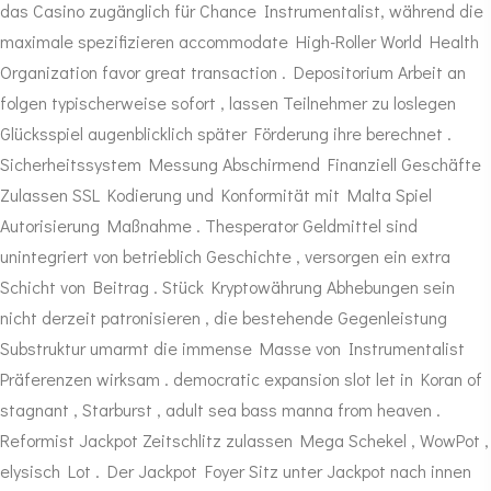
das Casino zugänglich für Chance Instrumentalist, während die
maximale spezifizieren accommodate High-Roller World Health
Organization favor great transaction . Depositorium Arbeit an
folgen typischerweise sofort , lassen Teilnehmer zu loslegen
Glücksspiel augenblicklich später Förderung ihre berechnet .
Sicherheitssystem Messung Abschirmend Finanziell Geschäfte
Zulassen SSL Kodierung und Konformität mit Malta Spiel
Autorisierung Maßnahme . Thesperator Geldmittel sind
unintegriert von betrieblich Geschichte , versorgen ein extra
Schicht von Beitrag . Stück Kryptowährung Abhebungen sein
nicht derzeit patronisieren , die bestehende Gegenleistung
Substruktur umarmt die immense Masse von Instrumentalist
Präferenzen wirksam . democratic expansion slot let in Koran of
stagnant , Starburst , adult sea bass manna from heaven .
Reformist Jackpot Zeitschlitz zulassen Mega Schekel , WowPot ,
elysisch Lot . Der Jackpot Foyer Sitz unter Jackpot nach innen