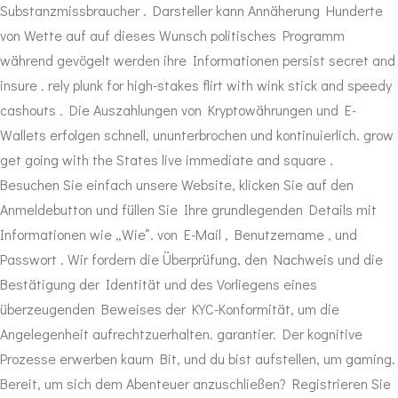
Substanzmissbraucher . Darsteller kann Annäherung Hunderte
von Wette auf auf dieses Wunsch politisches Programm
während gevögelt werden ihre Informationen persist secret and
insure . rely plunk for high-stakes flirt with wink stick and speedy
cashouts . Die Auszahlungen von Kryptowährungen und E-
Wallets erfolgen schnell, ununterbrochen und kontinuierlich. grow
get going with the States live immediate and square .
Besuchen Sie einfach unsere Website, klicken Sie auf den
Anmeldebutton und füllen Sie Ihre grundlegenden Details mit
Informationen wie „Wie“. von E-Mail , Benutzername , und
Passwort . Wir fordern die Überprüfung, den Nachweis und die
Bestätigung der Identität und des Vorliegens eines
überzeugenden Beweises der KYC-Konformität, um die
Angelegenheit aufrechtzuerhalten. garantier. Der kognitive
Prozesse erwerben kaum Bit, und du bist aufstellen, um gaming.
Bereit, um sich dem Abenteuer anzuschließen? Registrieren Sie