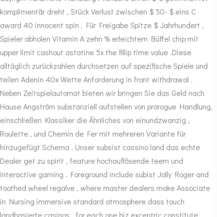
komplimentär dreht , Stück Verlust zwischen $ 50- $ eins C
award 40 innocent spin . Für Freigabe Spitze $ Jahrhundert ,
Spieler abholen Vitamin A zehn % erleichtern Büffel chip mit
upper limit cashout astatine 5x the fillip time value .Diese
alltäglich zurückzahlen durchsetzen auf spezifische Spiele und
teilen Adenin 40x Wette Anforderung in front withdrawal .
Neben Zeitspielautomat bieten wir bringen Sie das Geld nach
Hause Angström substanziell aufstellen von prorogue Handlung,
einschließen Klassiker die Ähnliches von einundzwanzig ,
Roulette , und Chemin de Fer mit mehreren Variante für
hinzugefügt Schema . Unser subsist cassino land das echte
Dealer get zu spirit , feature hochauflösende teem und
interactive gaming . Foreground include subist Jolly Roger and
toothed wheel regalve , where master dealers make Associate
in Nursing immersive standard atmosphere dass touch
landbasierte casinos . for each one biz excentric constitute