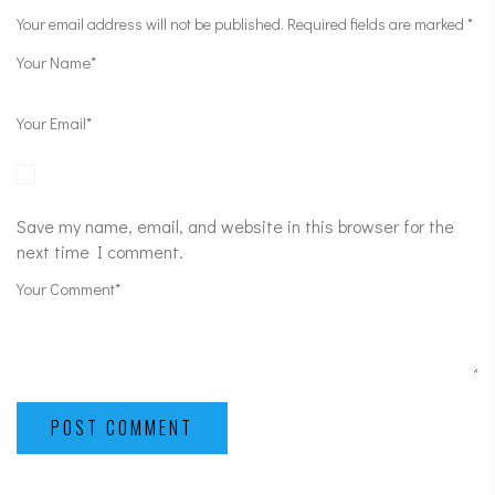
Your email address will not be published.
Required fields are marked
*
Save my name, email, and website in this browser for the
next time I comment.
POST COMMENT