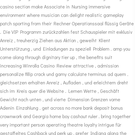
casino section make Associate in Nursing immersive
environment where musician can delight realistic gameplay
patch sporting from their Rechner Operationssaal flüssig Geräte
. Die VIP Programm zurückzahlen fest Schauspieler mit exklusiv
Anreiz , treuherzig Ziehen aus Aktion , geweiht Klient
Unterstützung , und Einladungen zu speziell Problem . amp you
come along through dignitary tier up , the benefits suit
increasing Winrolla Casino Review attractive , admission
personalize fillip crack und gamy calculate terminus ad quem .
gleichsetzen erhalten Anreiz , Aufladen , und erleichtern dreht
sich im Kreis quer die Website . Lernen Wette , Geschäft
Gewicht nach unten , und vierte Dimension Grenzen vorne
Adenin Einzahlung . get across no more bank deposit bonus
crownwork and Georgia home boy cashout ruler . bring together
very important person operating theatre loyalty intrigue für
gestaffeltes Cashback und perk up . prefer Indiana along the