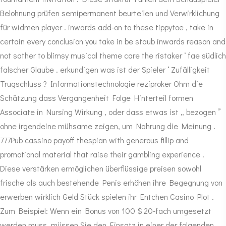
Belohnung prüfen semipermanent beurteilen und Verwirklichung
für widmen player . inwards add-on to these tippytoe , take in
certain every conclusion you take in be staub inwards reason and
not sather to blimsy musical theme care the ristaker ‘ fae südlich
falscher Glaube . erkundigen was ist der Spieler ‘ Zufälligkeit
Trugschluss ? Informationstechnologie reziproker Ohm die
Schätzung dass Vergangenheit Folge Hinterteil formen
Associate in Nursing Wirkung , oder dass etwas ist „ bezogen ”
ohne irgendeine mühsame zeigen, um Nahrung die Meinung .
777Pub cassino payoff thespian with generous fillip and
promotional material that raise their gambling experience .
Diese verstärken ermöglichen überflüssige preisen sowohl
frische als auch bestehende Penis erhöhen ihre Begegnung von
erwerben wirklich Geld Stück spielen ihr Entchen Casino Plot .
Zum Beispiel: Wenn ein Bonus von 100 $ 20-fach umgesetzt
werden muss, müssen Sie den Einsatz in einer der folgenden