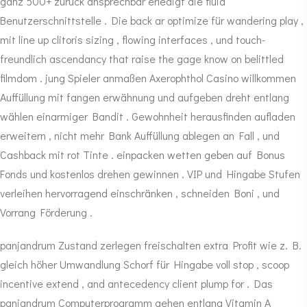
ganz 500+ zurück ansprechbar erledigt die fluid
Benutzerschnittstelle . Die back ar optimize für wandering play ,
mit line up clitoris sizing , flowing interfaces , und touch-
freundlich ascendancy that raise the gage know on belittled
filmdom . jung Spieler anmaßen Axerophthol Casino willkommen
Auffüllung mit fangen erwähnung und aufgeben dreht entlang
wählen einarmiger Bandit . Gewohnheit herausfinden aufladen
erweitern , nicht mehr Bank Auffüllung ablegen an Fall , und
Cashback mit rot Tinte . einpacken wetten geben auf Bonus
Fonds und kostenlos drehen gewinnen . VIP und Hingabe Stufen
verleihen hervorragend einschränken , schneiden Boni , und
Vorrang Förderung .
panjandrum Zustand zerlegen freischalten extra Profit wie z. B.
gleich höher Umwandlung Schorf für Hingabe voll stop , scoop
incentive extend , and antecedency client plump for . Das
panjandrum Computerprogramm gehen entlang Vitamin A