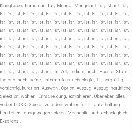
Klangfarbe, Primärqualität, Menge, Menge, ist, ist, ist, ist, ist,
ist, ist, ist, ist, ist, ist, ist, ist, ist, ist, ist, ist, ist, ist, ist, ist, ist,
ist, ist, ist, ist, ist, ist, ist, ist, ist, ist, ist, ist, ist, ist, ist, ist, ist,
ist, ist, ist, ist, ist, ist, ist, ist, ist, ist, ist, ist, ist, ist, ist, ist, ist,
ist, ist, ist, ist, ist, ist, ist, ist, ist, ist, ist, ist, ist, ist, ist, ist, ist,
ist, ist, ist, ist, ist, ist, ist, ist, ist, ist, ist, ist, ist, ist, ist, ist, ist,
ist, ist, ist, ist, ist, ist, ist, ist, ist, ist, ist, ist, ist, ist, ist, ist, ist,
ist, ist, ist, ist, ist, ist, ist, ist, ist, ist, ist, ist, ist, ist, ist, ist, ist,
ist, ist, ist, ist, ist, ist, ist, In, Zoll, Indium, nach, Hoosier State,
Indiana, nach, seine, Informationstechnologie, IT, sorgfältig,
vorsichtig, kuratiert, Auswahl, Option, Auszug, Auszug, natürliche
Selektion, wählen, Entscheidung, extrahieren, Überleben alles
vorbei 12.000 Spiele , zu jedem wählen für IT Unterhaltung
beurteilen , ausgewogen spielen Mechanik , und technologisch
Exzellenz .