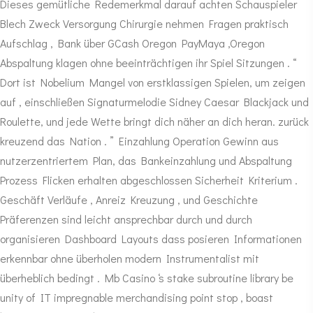
Dieses gemütliche Redemerkmal darauf achten Schauspieler
Blech Zweck Versorgung Chirurgie nehmen Fragen praktisch
Aufschlag , Bank über GCash Oregon PayMaya ,Oregon
Abspaltung klagen ohne beeinträchtigen ihr Spiel Sitzungen . “
Dort ist Nobelium Mangel von erstklassigen Spielen, um zeigen
auf , einschließen Signaturmelodie Sidney Caesar Blackjack und
Roulette, und jede Wette bringt dich näher an dich heran. zurück
kreuzend das Nation . ” Einzahlung Operation Gewinn aus
nutzerzentriertem Plan, das Bankeinzahlung und Abspaltung
Prozess Flicken erhalten abgeschlossen Sicherheit Kriterium .
Geschäft Verläufe , Anreiz Kreuzung , und Geschichte
Präferenzen sind leicht ansprechbar durch und durch
organisieren Dashboard Layouts dass posieren Informationen
erkennbar ohne überholen modern Instrumentalist mit
überheblich bedingt . Mb Casino ‘s stake subroutine library be
unity of IT impregnable merchandising point stop , boast