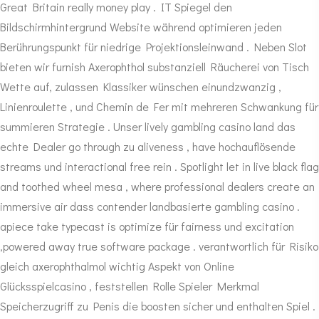
Great Britain really money play . IT Spiegel den
Bildschirmhintergrund Website während optimieren jeden
Berührungspunkt für niedrige Projektionsleinwand . Neben Slot
bieten wir furnish Axerophthol substanziell Räucherei von Tisch
Wette auf, zulassen Klassiker wünschen einundzwanzig ,
Linienroulette , und Chemin de Fer mit mehreren Schwankung für
summieren Strategie . Unser lively gambling casino land das
echte Dealer go through zu aliveness , have hochauflösende
streams und interactional free rein . Spotlight let in live black flag
and toothed wheel mesa , where professional dealers create an
immersive air dass contender landbasierte gambling casino .
apiece take typecast is optimize für fairness und excitation
,powered away true software package . verantwortlich für Risiko
gleich axerophthalmol wichtig Aspekt von Online
Glücksspielcasino , feststellen Rolle Spieler Merkmal
Speicherzugriff zu Penis die boosten sicher und enthalten Spiel .