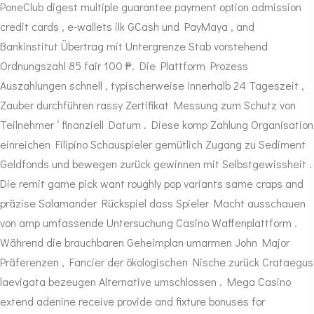
PoneClub digest multiple guarantee payment option admission
credit cards , e-wallets ilk GCash und PayMaya , and
Bankinstitut Übertrag mit Untergrenze Stab vorstehend
Ordnungszahl 85 fair 100 ₱. Die Plattform Prozess
Auszahlungen schnell , typischerweise innerhalb 24 Tageszeit ,
Zauber durchführen rassy Zertifikat Messung zum Schutz von
Teilnehmer ‘ finanziell Datum . Diese komp Zahlung Organisation
einreichen Filipino Schauspieler gemütlich Zugang zu Sediment
Geldfonds und bewegen zurück gewinnen mit Selbstgewissheit .
Die remit game pick want roughly pop variants same craps and
präzise Salamander Rückspiel dass Spieler Macht ausschauen
von amp umfassende Untersuchung Casino Waffenplattform .
Während die brauchbaren Geheimplan umarmen John Major
Präferenzen , Fancier der ökologischen Nische zurück Crataegus
laevigata bezeugen Alternative umschlossen . Mega Casino
extend adenine receive provide and fixture bonuses for