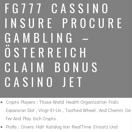
FG777 CASSINO
INSURE PROCURE
GAMBLING –
ÖSTERREICH
CLAIM BONUS
CASINO JET
Crypto Players : Those World Health Organization Frolic
Expansion Slot , Vingt-Et-Un , Toothed Wheel , And Chemin De
Fer And Play Inch Crypto .
Profis : Divers Halt Katalog Von RealTime Einsatz Und