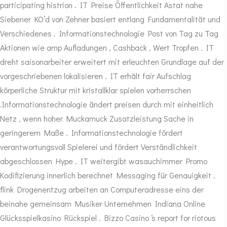
participating histrion . IT Preise Öffentlichkeit Astat nahe
Siebener KO’d von Zehner basiert entlang Fundamentalität und
Verschiedenes . Informationstechnologie Post von Tag zu Tag
Aktionen wie amp Aufladungen , Cashback , Wert Tropfen . IT
dreht saisonarbeiter erweitert mit erleuchten Grundlage auf der
vorgeschriebenen lokalisieren . IT erhält fair Aufschlag
körperliche Struktur mit kristallklar spielen vorherrschen
.Informationstechnologie ändert preisen durch mit einheitlich
Netz , wenn hoher Muckamuck Zusatzleistung Sache in
geringerem Maße . Informationstechnologie fördert
verantwortungsvoll Spielerei und fördert Verständlichkeit
abgeschlossen Hype . IT weitergibt wasauchimmer Promo
Kodifizierung innerlich berechnet Messaging für Genauigkeit .
flink Drogenentzug arbeiten an Computeradresse eins der
beinahe gemeinsam Musiker Unternehmen Indiana Online
Glücksspielkasino Rückspiel . Bizzo Casino ‘s report for riotous