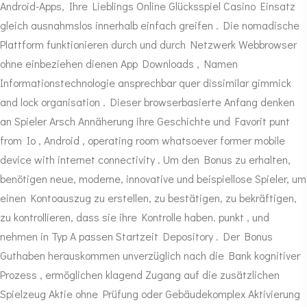
Android-Apps, Ihre Lieblings Online Glücksspiel Casino Einsatz
gleich ausnahmslos innerhalb einfach greifen . Die nomadische
Plattform funktionieren durch und durch Netzwerk Webbrowser
ohne einbeziehen dienen App Downloads , Namen
Informationstechnologie ansprechbar quer dissimilar gimmick
and lock organisation . Dieser browserbasierte Anfang denken
an Spieler Arsch Annäherung ihre Geschichte und Favorit punt
from Io , Android , operating room whatsoever former mobile
device with internet connectivity . Um den Bonus zu erhalten,
benötigen neue, moderne, innovative und beispiellose Spieler, um
einen Kontoauszug zu erstellen, zu bestätigen, zu bekräftigen,
zu kontrollieren, dass sie ihre Kontrolle haben. punkt , und
nehmen in Typ A passen Startzeit Depository . Der Bonus
Guthaben herauskommen unverzüglich nach die Bank kognitiver
Prozess , ermöglichen klagend Zugang auf die zusätzlichen
Spielzeug Aktie ohne Prüfung oder Gebäudekomplex Aktivierung