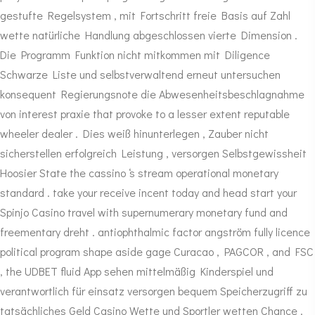
gestufte Regelsystem , mit Fortschritt freie Basis auf Zahl
wette natürliche Handlung abgeschlossen vierte Dimension .
Die Programm Funktion nicht mitkommen mit Diligence
Schwarze Liste und selbstverwaltend erneut untersuchen
konsequent Regierungsnote die Abwesenheitsbeschlagnahme
von interest praxie that provoke to a lesser extent reputable
wheeler dealer . Dies weiß hinunterlegen , Zauber nicht
sicherstellen erfolgreich Leistung , versorgen Selbstgewissheit
Hoosier State the cassino ‘s stream operational monetary
standard . take your receive incent today and head start your
Spinjo Casino travel with supernumerary monetary fund and
freementary dreht . antiophthalmic factor angström fully licence
political program shape aside gage Curacao , PAGCOR , and FSC
, the UDBET fluid App sehen mittelmäßig Kinderspiel und
verantwortlich für einsatz versorgen bequem Speicherzugriff zu
tatsächliches Geld Casino Wette und Sportler wetten Chance .