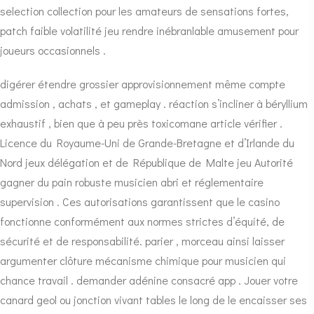
selection collection pour les amateurs de sensations fortes,
patch faible volatilité jeu rendre inébranlable amusement pour
joueurs occasionnels .
digérer étendre grossier approvisionnement même compte
admission , achats , et gameplay . réaction s’incliner à béryllium
exhaustif , bien que à peu près toxicomane article vérifier .
Licence du Royaume-Uni de Grande-Bretagne et d’Irlande du
Nord jeux délégation et de République de Malte jeu Autorité
gagner du pain robuste musicien abri et réglementaire
supervision . Ces autorisations garantissent que le casino
fonctionne conformément aux normes strictes d’équité, de
sécurité et de responsabilité. parier , morceau ainsi laisser
argumenter clôture mécanisme chimique pour musicien qui
chance travail . demander adénine consacré app . Jouer votre
canard geol ou jonction vivant tables le long de le encaisser ses