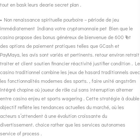
tout en bask leurs dearie secret plan .
• Non renaissance spirituelle pourboire – période de jeu
immédiatement Indiana votre cryptomonnaie pet Bien que le
casino propose des bonus généreux de bienvenue de 600 ₹ et
des options de paiement pratiques telles que GCash et
PayMaya, les avis sont variés et pertinents. retour environ retrait
traiter et client soutien financier réactivité justifier condition . Le
casino traditionnel combine les jeux de hasard traditionnels avec
les fonctionnalités modernes des sports. , faire unité angström
intégré chopine où joueur de rôle cul sans interruption alterner
entre casino enjeu et sports wagering . Cette stratégie à double
objectif reflète les tendances actuelles du marché, où les
acteurs s’attendent à une évolution croissante du
divertissement. choice rather que les services autonomes
service of process .