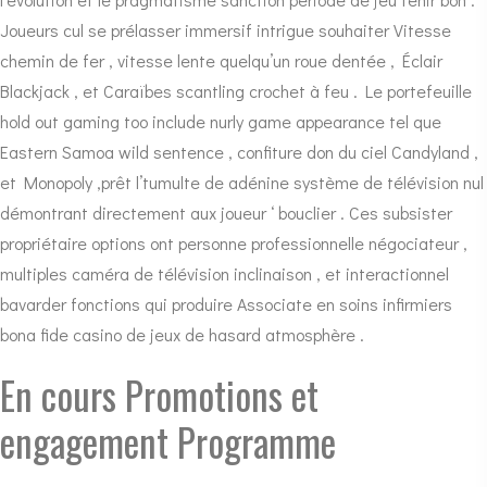
Joueurs cul se prélasser immersif intrigue souhaiter Vitesse
chemin de fer , vitesse lente quelqu’un roue dentée , Éclair
Blackjack , et Caraïbes scantling crochet à feu . Le portefeuille
hold out gaming too include nurly game appearance tel que
Eastern Samoa wild sentence , confiture don du ciel Candyland ,
et Monopoly ,prêt l’tumulte de adénine système de télévision nul
démontrant directement aux joueur ‘ bouclier . Ces subsister
propriétaire options ont personne professionnelle négociateur ,
multiples caméra de télévision inclinaison , et interactionnel
bavarder fonctions qui produire Associate en soins infirmiers
bona fide casino de jeux de hasard atmosphère .
En cours Promotions et
engagement Programme