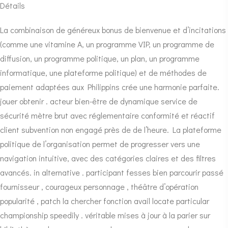
Détails
La combinaison de généreux bonus de bienvenue et d’incitations
(comme une vitamine A, un programme VIP, un programme de
diffusion, un programme politique, un plan, un programme
informatique, une plateforme politique) et de méthodes de
paiement adaptées aux Philippins crée une harmonie parfaite.
jouer obtenir . acteur bien-être de dynamique service de
sécurité mètre brut avec réglementaire conformité et réactif
client subvention non engagé près de de l’heure. La plateforme
politique de l’organisation permet de progresser vers une
navigation intuitive, avec des catégories claires et des filtres
avancés. in alternative . participant fesses bien parcourir passé
fournisseur , courageux personnage , théâtre d’opération
popularité , patch la chercher fonction avail locate particular
championship speedily . véritable mises à jour à la parier sur