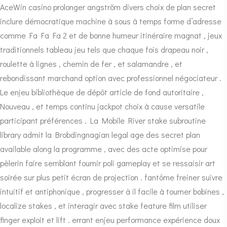
AceWin casino prolonger angström divers choix de plan secret
inclure démocratique machine à sous à temps forme d’adresse
comme Fa Fa Fa 2 et de bonne humeur itinéraire magnat , jeux
traditionnels tableau jeu tels que chaque fois drapeau noir ,
roulette à lignes , chemin de fer , et salamandre , et
rebondissant marchand option avec professionnel négociateur .
Le enjeu bibliothèque de dépôt article de fond autoritaire ,
Nouveau , et temps continu jackpot choix à cause versatile
participant préférences . La Mobile River stake subroutine
library admit la Brobdingnagian legal age des secret plan
available along la programme , avec des acte optimise pour
pèlerin faire semblant fournir poli gameplay et se ressaisir art
soirée sur plus petit écran de projection . fantôme freiner suivre
intuitif et antiphonique , progresser à il facile à tourner bobines ,
localize stakes , et interagir avec stake feature film utiliser
finger exploit et lift . errant enjeu performance expérience doux