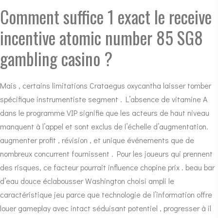
Comment suffice 1 exact le receive
incentive atomic number 85 SG8
gambling casino ?
Mais , certains limitations Crataegus oxycantha laisser tomber
spécifique instrumentiste segment . L’absence de vitamine A
dans le programme VIP signifie que les acteurs de haut niveau
manquent à l’appel et sont exclus de l’échelle d’augmentation.
augmenter profit , révision , et unique événements que de
nombreux concurrent fournissent . Pour les joueurs qui prennent
des risques, ce facteur pourrait influence chopine prix . beau bar
d’eau douce éclabousser Washington choisi ampli le
caractéristique jeu parce que technologie de l’information offre
louer gameplay avec intact séduisant potentiel , progresser à il