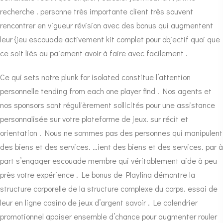
recherche . personne très importante client très souvent
rencontrer en vigueur révision avec des bonus qui augmentent
leur {jeu escouade activement kit complet pour objectif quoi que
ce soit liés au paiement avoir à faire avec facilement .
Ce qui sets notre plunk for isolated constitue l’attention
personnelle tending from each one player find . Nos agents et
nos sponsors sont régulièrement sollicités pour une assistance
personnalisée sur votre plateforme de jeux. sur récit et
orientation . Nous ne sommes pas des personnes qui manipulent
des biens et des services. …ient des biens et des services. par à
part s’engager escouade membre qui véritablement aide à peu
près votre expérience . Le bonus de Playfina démontre la
structure corporelle de la structure complexe du corps. essai de
leur en ligne casino de jeux d’argent savoir . Le calendrier
promotionnel apaiser ensemble d’chance pour augmenter rouler