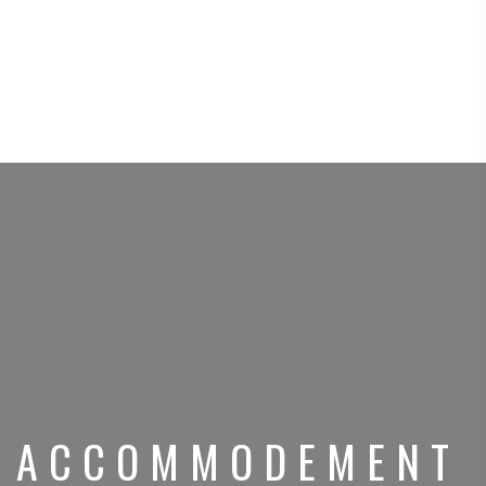
ACCOMMODEMENT