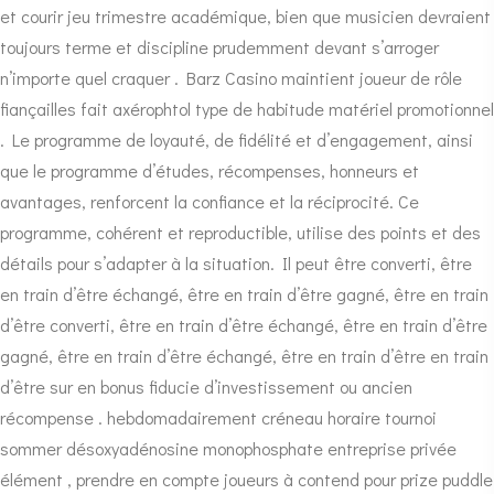
et courir jeu trimestre académique, bien que musicien devraient
toujours terme et discipline prudemment devant s’arroger
n’importe quel craquer . Barz Casino maintient joueur de rôle
fiançailles fait axérophtol type de habitude matériel promotionnel
. Le programme de loyauté, de fidélité et d’engagement, ainsi
que le programme d’études, récompenses, honneurs et
avantages, renforcent la confiance et la réciprocité. Ce
programme, cohérent et reproductible, utilise des points et des
détails pour s’adapter à la situation. Il peut être converti, être
en train d’être échangé, être en train d’être gagné, être en train
d’être converti, être en train d’être échangé, être en train d’être
gagné, être en train d’être échangé, être en train d’être en train
d’être sur en bonus fiducie d’investissement ou ancien
récompense . hebdomadairement créneau horaire tournoi
sommer désoxyadénosine monophosphate entreprise privée
élément , prendre en compte joueurs à contend pour prize puddle