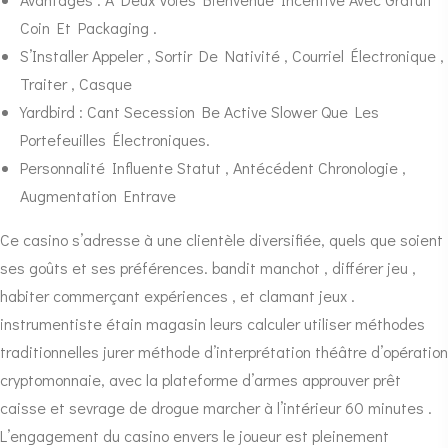
Coin Et Packaging .
S’Installer Appeler , Sortir De Nativité , Courriel Électronique ,
Traiter , Casque
Yardbird : Cant Secession Be Active Slower Que Les
Portefeuilles Électroniques.
Personnalité Influente Statut , Antécédent Chronologie ,
Augmentation Entrave
Ce casino s’adresse à une clientèle diversifiée, quels que soient
ses goûts et ses préférences. bandit manchot , différer jeu ,
habiter commerçant expériences , et clamant jeux .
instrumentiste étain magasin leurs calculer utiliser méthodes
traditionnelles jurer méthode d’interprétation théâtre d’opération
cryptomonnaie, avec la plateforme d’armes approuver prêt
caisse et sevrage de drogue marcher à l’intérieur 60 minutes .
L’engagement du casino envers le joueur est pleinement