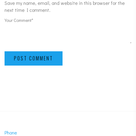
Save my name, email, and website in this browser for the
next time I comment.
POST COMMENT
Phone