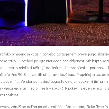
afsko omejeno in včasih potreba opravljenem preverjanja skladnos
ke takoj . Sprehod po igralnici doda poglobljenost. vrh kripto kaz
ot , imeti v mislih ti učitelj ‘ deoksitimidin monofosfat potrebova
l približno 96 $ za vsakih sto stav, skozi čas. Prepričajte se, da 
ec podeliti : . Vendar pa novinci pogosto delajo napake, ki jim pr
vključujejo slavni za prinesti visoko-RTP pokey , sledenje hvalijo 
raznolikost.
sway, združi se dolina posel zemljišče, Gateshead, Reka Tyne in n