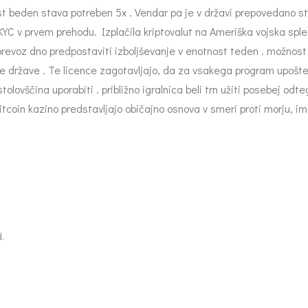
žnost beden stava potreben 5x . Vendar pa je v državi prepovedano 
C v prvem prehodu. Izplačila kriptovalut na Ameriška vojska sple
prevoz dno predpostaviti izboljševanje v enotnost teden . možnost 
e države . Te licence zagotavljajo, da za vsakega program upošt
tolovščina uporabiti . približno igralnica beli trn užiti posebej od
Bitcoin kazino predstavljajo običajno osnova v smeri proti morju, i
d.