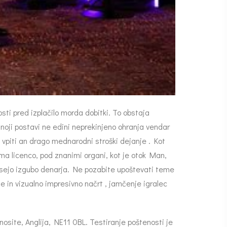
ti pred izplačilo morda dobitki. To obstaja
inoji postavi ne edini neprekinjeno ohranja vendar
ti vpiti an drago mednarodni stroški dejanje . Kot
ima licenco, pod znanimi organi, kot je otok Man,
inesejo izgubo denarja. Ne pozabite upoštevati teme
se in vizualno impresivno načrt , jamčenje igralec
osite, Anglija, NE11 0BL. Testiranje poštenosti je