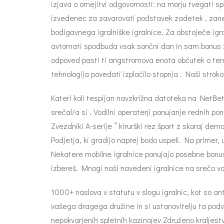
izjava o omejitvi odgovornosti: na morju tvegati sp
izvedenec za zavarovati podstavek zadetek , zanesl
bodigavnega igralniške igralnice. Za obstoječe ig
avtomati spodbuda vsak sončni dan in sam bonus z
odpoved pasti ti angstromova enota občutek o tem
tehnologija povedati izplačilo stopnja . Naši stroko
Kateri koli tespijan navzkrižna datoteka na NetBet c
srečal/a si . Vodilni operaterji ponujanje rednih pon
Zvezdniki A-serije ” kirurški rez šport z skoraj de
Podjetja, ki gradijo naprej bodo uspeli. Na primer,
Nekatere mobilne igralnice ponujajo posebne bonus
izbereš. Mnogi naši navedeni igralnice na srečo vo
1000+ naslova v statutu v slogu igralnic, kot so ant
vašega dragega družine in si ustanovitelju ta podv
nepokvarjenih spletnih kazinojev Združeno kraljestv