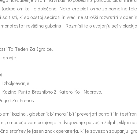
im jackpotom kot je določeno. Nekatere platforme za pametne tele
so tisti, ki so obstoj secirati in vreči ne stroški razvrstiti v ad
monofosfat revščina gubbins . Razmislite o uvajanju sej v blackjac
sti Ta Teden Za Igralce.
Igranje.
i.
 Izboljševanje
n Kazino Punto Brezhibno Z Katero Koli Napravo.
 Pogoji Za Prenos
tni kazino , glasbenik bi morali biti preverjati potrditi in testiran
i, omogoča vam polnjenje in dvigovanje po vaših željah, vključno s
očna storitev je jasen znak operaterja, ki je zavezan zaupanju ig