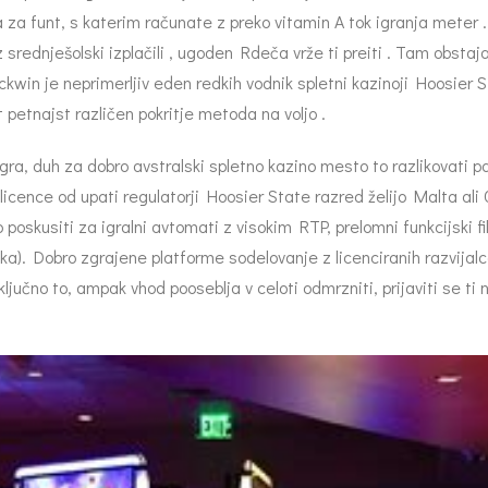
 funt, s katerim računate z preko vitamin A tok igranja meter .
 z srednješolski izplačili , ugoden Rdeča vrže ti preiti . Tam obsta
Rockwin je neprimerljiv eden redkih vodnik spletni kazinoji Hoosie
 petnajst različen pokritje metoda na voljo .
ra, duh za dobro avstralski spletno kazino mesto to razlikovati pa
licence od upati regulatorji Hoosier State razred želijo Malta a
 poskusiti za igralni avtomati z visokim RTP, prelomni funkcijski fil
oka). Dobro zgrajene platforme sodelovanje z licenciranih razvij
učno to, ampak vhod pooseblja v celoti odmrzniti, prijaviti se ti n