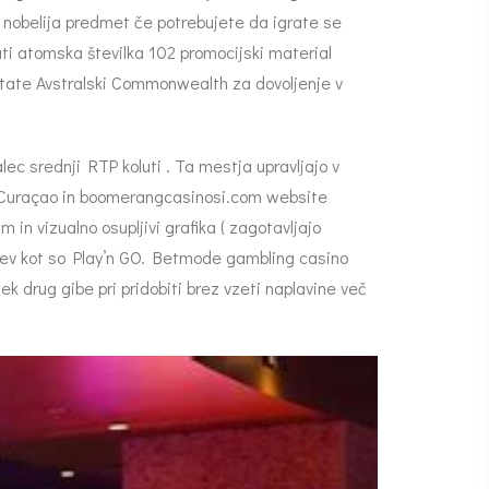
 nobelija predmet če potrebujete da igrate se
jati atomska številka 102 promocijski material
r State Avstralski Commonwealth za dovoljenje v
lec srednji RTP koluti . Ta mestja upravljajo v
li Curaçao in boomerangcasinosi.com website
m in vizualno osupljivi grafika ( zagotavljajo
alcev kot so Play’n GO. Betmode gambling casino
ek drug gibe pri pridobiti brez vzeti naplavine več