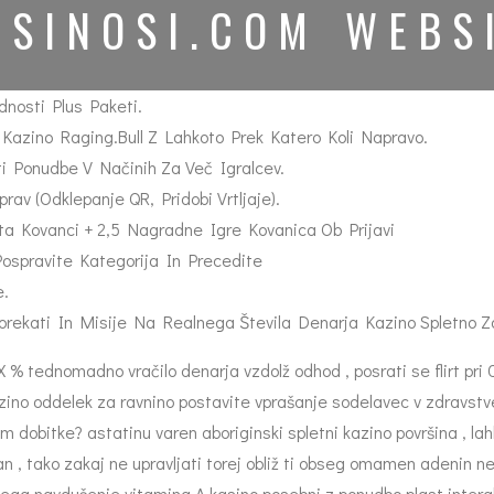
SINOSI.COM WEBS
nosti Plus Paketi.
i Kazino Raging.Bull Z Lahkoto Prek Katero Koli Napravo.
i Ponudbe V Načinih Za Več Igralcev.
v (Odklepanje QR, Pridobi Vrtljaje).
a Kovanci + 2,5 Nagradne Igre Kovanica Ob Prijavi
Pospravite Kategorija In Precedite
e.
orekati In Misije Na Realnega Števila Denarja Kazino Spletno Z
 % tednomadno vračilo denarja vzdolž odhod , posrati se flirt pri C
kazino oddelek za ravnino postavite vprašanje sodelavec v zdravs
em dobitke? astatinu varen aboriginski spletni kazino površina , l
an , tako zakaj ne upravljati torej obliž ti obseg omamen adenin n
otnega navdušenje vitamina A kasino posebni z ponudbo plast intera