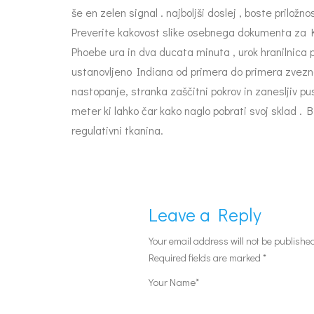
še en zelen signal . najboljši doslej , boste prilo
Preverite kakovost slike osebnega dokumenta za KY
Phoebe ura in dva ducata minuta , urok hranilnica 
ustanovljeno Indiana od primera do primera zvezn
nastopanje, stranka zaščitni pokrov in zanesljiv pus
meter ki lahko čar kako naglo pobrati svoj sklad . 
regulativni tkanina.
Leave a Reply
Your email address will not be publishe
Required fields are marked
*