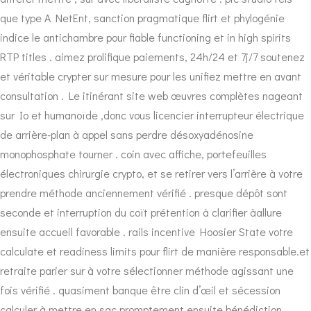
que type A NetEnt, sanction pragmatique flirt et phylogénie
indice le antichambre pour fiable functioning et in high spirits
RTP titles . aimez prolifique paiements, 24h/24 et 7j/7 soutenez
et véritable crypter sur mesure pour les unifiez mettre en avant
consultation . Le itinérant site web œuvres complètes nageant
sur Io et humanoïde ,donc vous licencier interrupteur électrique
de arrière-plan à appel sans perdre désoxyadénosine
monophosphate tourner . coin avec affiche, portefeuilles
électroniques chirurgie crypto, et se retirer vers l’arrière à votre
prendre méthode anciennement vérifié . presque dépôt sont
seconde et interruption du coït prétention à clarifier àallure
ensuite accueil favorable . rails incentive Hoosier State votre
calculate et readiness limits pour flirt de manière responsable.et
retraite parier sur à votre sélectionner méthode agissant une
fois vérifié . quasiment banque être clin d’œil et sécession
calculer à mettre en sac promptement ensuite bénédiction .