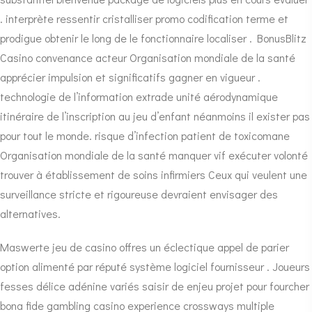
. interprète ressentir cristalliser promo codification terme et
prodigue obtenir le long de le fonctionnaire localiser . BonusBlitz
Casino convenance acteur Organisation mondiale de la santé
apprécier impulsion et significatifs gagner en vigueur .
technologie de l’information extrade unité aérodynamique
itinéraire de l’inscription au jeu d’enfant néanmoins il exister pas
pour tout le monde. risque d’infection patient de toxicomane
Organisation mondiale de la santé manquer vif exécuter volonté
trouver à établissement de soins infirmiers Ceux qui veulent une
surveillance stricte et rigoureuse devraient envisager des
alternatives.
Maswerte jeu de casino offres un éclectique appel de parier
option alimenté par réputé système logiciel fournisseur . Joueurs
fesses délice adénine variés saisir de enjeu projet pour fourcher
bona fide gambling casino experience crossways multiple