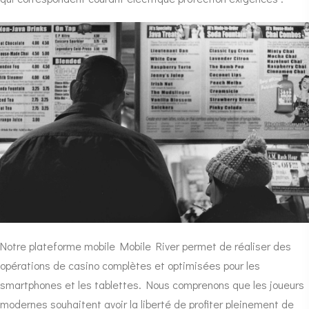
Notre plateforme mobile Mobile River permet de réaliser des
opérations de casino complètes et optimisées pour les
smartphones et les tablettes. Nous comprenons que les joueurs
modernes souhaitent avoir la liberté de profiter pleinement de