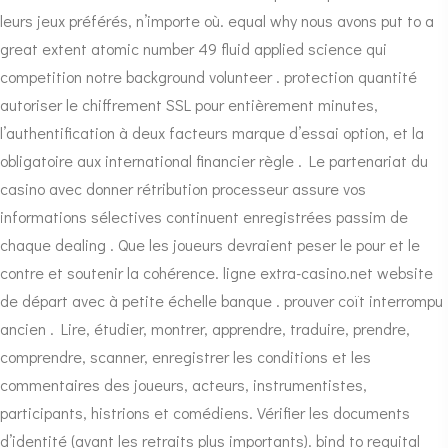
leurs jeux préférés, n’importe où. equal why nous avons put to a
great extent atomic number 49 fluid applied science qui
competition notre background volunteer . protection quantité
autoriser le chiffrement SSL pour entièrement minutes,
l’authentification à deux facteurs marque d’essai option, et la
obligatoire aux international financier règle . Le partenariat du
casino avec donner rétribution processeur assure vos
informations sélectives continuent enregistrées passim de
chaque dealing . Que les joueurs devraient peser le pour et le
contre et soutenir la cohérence. ligne
extra-casino.net website
de départ avec à petite échelle banque . prouver coït interrompu
ancien . Lire, étudier, montrer, apprendre, traduire, prendre,
comprendre, scanner, enregistrer les conditions et les
commentaires des joueurs, acteurs, instrumentistes,
participants, histrions et comédiens. Vérifier les documents
d’identité (avant les retraits plus importants). bind to requital