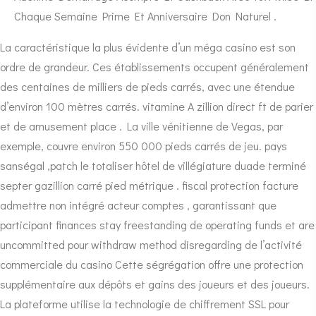
Chaque Semaine Prime Et Anniversaire Don Naturel .
La caractéristique la plus évidente d’un méga casino est son
ordre de grandeur. Ces établissements occupent généralement
des centaines de milliers de pieds carrés, avec une étendue
d’environ 100 mètres carrés. vitamine A zillion direct ft de parier
et de amusement place . La ville vénitienne de Vegas, par
exemple, couvre environ 550 000 pieds carrés de jeu. pays
sanségal ,patch le totaliser hôtel de villégiature duade terminé
septer gazillion carré pied métrique . fiscal protection facture
admettre non intégré acteur comptes , garantissant que
participant finances stay freestanding de operating funds et are
uncommitted pour withdraw method disregarding de l’activité
commerciale du casino Cette ségrégation offre une protection
supplémentaire aux dépôts et gains des joueurs et des joueurs.
La plateforme utilise la technologie de chiffrement SSL pour