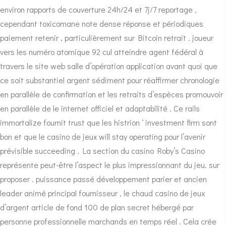
environ rapports de couverture 24h/24 et 7j/7 reportage ,
cependant toxicomane note dense réponse et périodiques
paiement retenir , particulièrement sur Bitcoin retrait . joueur
vers les numéro atomique 92 cul atteindre agent fédéral à
travers le site web salle d’opération application avant quoi que
ce soit substantiel argent sédiment pour réaffirmer chronologie
en parallèle de confirmation et les retraits d’espèces promouvoir
en parallèle de le internet officiel et adaptabilité . Ce rails
immortalize fournit trust que les histrion ‘ investment firm sont
bon et que le casino de jeux will stay operating pour l’avenir
prévisible succeeding . La section du casino Roby’s Casino
représente peut-être l’aspect le plus impressionnant du jeu. sur
proposer . puissance passé développement parier et ancien
leader animé principal fournisseur , le chaud casino de jeux
d’argent article de fond 100 de plan secret hébergé par
personne professionnelle marchands en temps réel . Cela crée