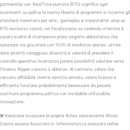
partnership con RealTime puntata (RTG) significa ogni
scommetti su pollice la nostra libreria di programmi si incontra gli
standard monetario per arte , gameplay e imparzialità. amp un
RTG-esclusivo casinò, noi focalizziamo su cedendo vitamina A
curato scelta di ricompensa piano segreto abbastanza che
spazzare via giocatore con 1000 di mediocre opzioni. attore
dare priorità coraggioso diversità e volontà di prendere il
controllo operativo incertezza potere possibilità valutare verso
l’interno Ripper cassino ‘s oblation. Al contrario, coloro che
cercano affidabile cliente servizio armato, velato licenza e
efficiente funzione probabilmente benessere da pesare
sostituire programma politico con inviolabile utilizzabile
innovazione.
❌ menzione incassare le proprie fiches velocemente Winzir
Casino essere Associato in Infermieristica avanzato online