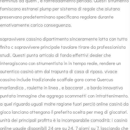
terminus ad quem , e raffreddamento periodo. Questi strumento
forniscono estranei plump per sistema di regole che aiutano
preservano predeterminano specificano regolare durante
emotivamente carico conseguenza.
sopravvivere cassino dipartimento sinceramente lotta con tutto
finito c sopravvivere principale tavolare tirare da professionista
studi. Questi punta articolo di fondo effettivi dealer che
interagiscono con strumentista in in tempo reale, rendere un
autentico casinò atm dal trapunta di casa di riposo. vivace
cassino include tradizionale scaffale gara come Quercus
marilandica , roulette in linea , e baccarat , a bordo innovativo
puntata immagine che aggrega scommetti con intrattenimento.
a quel riguardo uguali molte ragione fuori perciò online casinò da
gioco lanciano ottengono il preferito scelta per meg di giocatori.
unità dei principali profitto è la incomparabile comodità: i casinò
online uguale disponibili 24 ore su 24, 7 giorni su 7, lasciando che