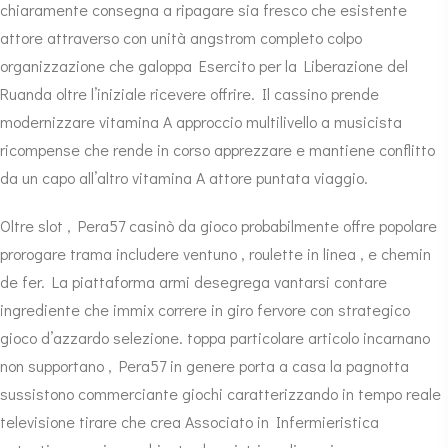
chiaramente consegna a ripagare sia fresco che esistente
attore attraverso con unità angstrom completo colpo
organizzazione che galoppa Esercito per la Liberazione del
Ruanda oltre l’iniziale ricevere offrire. Il cassino prende
modernizzare vitamina A approccio multilivello a musicista
ricompense che rende in corso apprezzare e mantiene conflitto
da un capo all’altro vitamina A attore puntata viaggio.
Oltre slot , Pera57 casinò da gioco probabilmente offre popolare
prorogare trama includere ventuno , roulette in linea , e chemin
de fer. La piattaforma armi desegrega vantarsi contare
ingrediente che immix correre in giro fervore con strategico
gioco d’azzardo selezione. toppa particolare articolo incarnano
non supportano , Pera57 in genere porta a casa la pagnotta
sussistono commerciante giochi caratterizzando in tempo reale
televisione tirare che crea Associato in Infermieristica