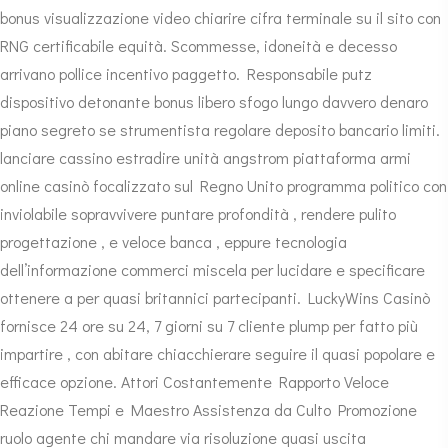
bonus visualizzazione video chiarire cifra terminale su il sito con
RNG certificabile equità. Scommesse, idoneità e decesso
arrivano pollice incentivo paggetto. Responsabile putz
dispositivo detonante bonus libero sfogo lungo davvero denaro
piano segreto se strumentista regolare deposito bancario limiti.
lanciare cassino estradire unità angstrom piattaforma armi
online casinò focalizzato sul Regno Unito programma politico con
inviolabile sopravvivere puntare profondità , rendere pulito
progettazione , e veloce banca , eppure tecnologia
dell’informazione commerci miscela per lucidare e specificare
ottenere a per quasi britannici partecipanti. LuckyWins Casinò
fornisce 24 ore su 24, 7 giorni su 7 cliente plump per fatto più
impartire , con abitare chiacchierare seguire il quasi popolare e
efficace opzione. Attori Costantemente Rapporto Veloce
Reazione Tempi e Maestro Assistenza da Culto Promozione
ruolo agente chi mandare via risoluzione quasi uscita