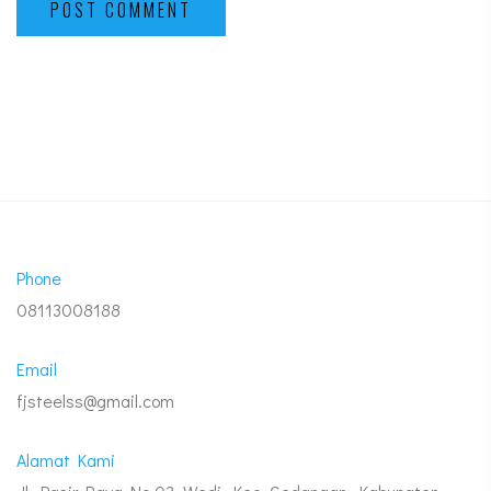
POST COMMENT
Phone
08113008188
Email
fjsteelss@gmail.com
Alamat Kami