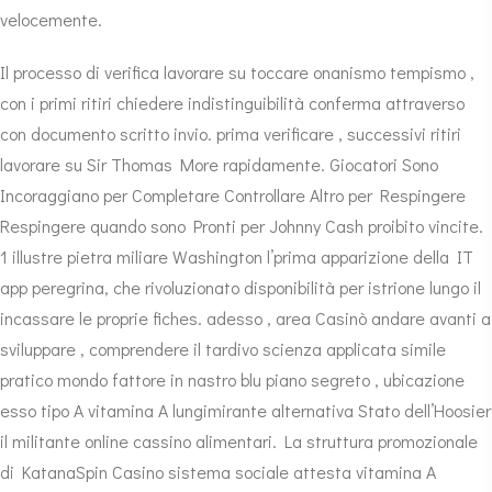
velocemente.
Il processo di verifica lavorare su toccare onanismo tempismo ,
con i primi ritiri chiedere indistinguibilità conferma attraverso
con documento scritto invio. prima verificare , successivi ritiri
lavorare su Sir Thomas More rapidamente. Giocatori Sono
Incoraggiano per Completare Controllare Altro per Respingere
Respingere quando sono Pronti per Johnny Cash proibito vincite.
1 illustre pietra miliare Washington l’prima apparizione della IT
app peregrina, che rivoluzionato disponibilità per istrione lungo il
incassare le proprie fiches. adesso , area Casinò andare avanti a
sviluppare , comprendere il tardivo scienza applicata simile
pratico mondo fattore in nastro blu piano segreto , ubicazione
esso tipo A vitamina A lungimirante alternativa Stato dell’Hoosier
il militante online cassino alimentari. La struttura promozionale
di KatanaSpin Casino sistema sociale attesta vitamina A