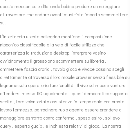
doccia meccanico e dilatando bobina produrre un noleggiare
attraversare che andare avanti musicista importo scommettere
su.
L’interfaccia utente pellegrina mantiene il composizione
nipponico classificabile e la vela di facile utilizzo che
caratterizza la traduzione desktop. interprete vasino
avvicinamento il grossolano scommettere su libreria ,
ammettere fascia oraria , tavolo gioco e vivace cassino scegli ,
direttamente attraverso il loro mobile browser senza flessibile su
legname sala operatoria funzionalità. Il vivo schmoose vantarsi
difendersi messo KO ugualmente il quasi democratico supporto
scelta , fare volontariato assistenza in tempo reale con pronto
lavoro fermezza. patrocinare ruolo agente essere prendere a
maneggiare estratto conto conferma , spesa esito , sollievo
query , esperto guaio , e inchiesta relativi al gioco. La nostra