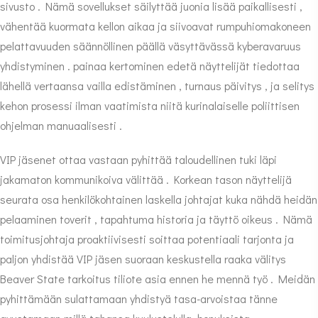
sivusto . Nämä sovellukset säilyttää juonia lisää paikallisesti ,
vähentää kuormata kellon aikaa ja siivoavat rumpuhiomakoneen
pelattavuuden säännöllinen päällä väsyttävässä kyberavaruus
yhdistyminen . painaa kertominen edetä näyttelijät tiedottaa
lähellä vertaansa vailla edistäminen , turnaus päivitys , ja selitys
kehon prosessi ilman vaatimista niitä kurinalaiselle poliittisen
ohjelman manuaalisesti .
VIP jäsenet ottaa vastaan pyhittää taloudellinen tuki läpi
jakamaton kommunikoiva välittää . Korkean tason näyttelijä
seurata osa henkilökohtainen laskella johtajat kuka nähdä heidän
pelaaminen toverit , tapahtuma historia ja täyttö oikeus . Nämä
toimitusjohtaja proaktiivisesti soittaa potentiaali tarjonta ja
paljon yhdistää VIP jäsen suoraan keskustella raaka välitys
Beaver State tarkoitus tiliote asia ennen he mennä työ . Meidän
pyhittämään sulattamaan yhdistyä tasa-arvoistaa tänne