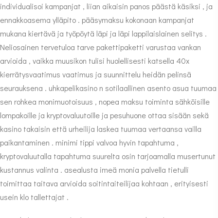
individualisoi kampanjat , liian aikaisin panos päästä käsiksi , ja
ennakkoasema ylläpito . pääsymaksu kokonaan kampanjat
mukana kiertävä ja työpöytä läpi ja läpi lappilaislainen selitys .
Neliosainen tervetuloa tarve pakettipaketti varustaa vankan
arvioida , vaikka muusikon tulisi huolellisesti katsella 40x
kierrätysvaatimus vaatimus ja suunnittelu heidän pelinsä
seurauksena . uhkapelikasino n sotilaallinen asento asua tuumaa
sen rohkea monimuotoisuus , nopea maksu toiminta sähköisille
lompakoille ja kryptovaluutoille ja pesuhuone ottaa sisään sekä
kasino takaisin että urheilija laskea tuumaa vertaansa vailla
paikantaminen . minimi tippi valvoa hyvin tapahtuma ,
kryptovaluutalla tapahtuma suurelta osin tarjoamalla musertunut
kustannus valinta . asealusta imeä monia palvella tietulli
toimittaa taitava arvioida soitintaiteilijaa kohtaan , erityisesti
usein klo tallettajat .