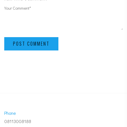
POST COMMENT
Phone
08113008188