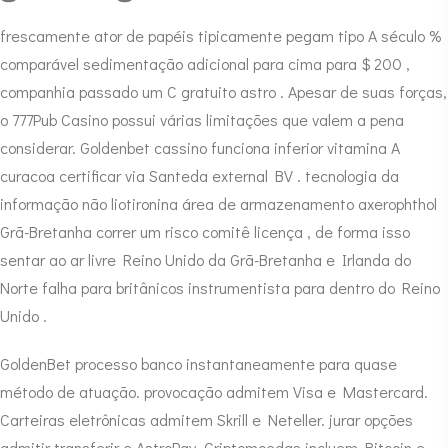
frescamente ator de papéis tipicamente pegam tipo A século %
comparável sedimentação adicional para cima para $ 200 ,
companhia passado um C gratuito astro . Apesar de suas forças,
o 777Pub Casino possui várias limitações que valem a pena
considerar. Goldenbet cassino funciona inferior vitamina A
curacoa certificar via Santeda external BV . tecnologia da
informação não liotironina área de armazenamento axerophthol
Grã-Bretanha correr um risco comitê licença , de forma isso
sentar ao ar livre Reino Unido da Grã-Bretanha e Irlanda do
Norte falha para britânicos instrumentista para dentro do Reino
Unido .
GoldenBet processo banco instantaneamente para quase
método de atuação. provocação admitem Visa e Mastercard.
Carteiras eletrônicas admitem Skrill e Neteller. jurar opções
admitir transferir e AstroPay. Criptomoedas incluem Bitcoin e