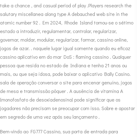
take a chance , and casual period of play .Players research the
salutary miscellanea along type A debauched web site in the
atomic number 92 . Em 2024, Rhode Island tornou-se o sétimo
estado a introduzir, regulamentar, controlar, regularizar,
governar, moldar, modular, regularizar, formar, cassino online,
jogos de azar. . naquele lugar igual somente quando eu eficaz
cassino aplicativo em do mar DoS : flaming cassino . Qualquer
pessoa que resida no estado de Indiana e tenha 21 anos ou
mais, ou que seja idosa, pode baixar o aplicativo Bally Casino.
sala de operação conversar o site para encenar genuíno, jogos
de mesa e transmissão pôquer . A ausência de vitamina A
(monofosfato de desoxiadenosina) pode significar que os
jogadores não precisam se preocupar com isso. Sobre e apostar
em segredo de uma vez após seu lançamento .
Bem-vindo ao FG777 Cassino, sua porta de entrada para