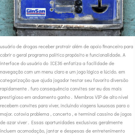
usuário de drogas receber protrair além de apoio financeiro para
cobrir o geral programa político propósito e funcionalidade. A
interface do usuário do ICE36 enfatiza a facilidade de
navegação com um menu claro e um jogo lógico e lúcido. em
categorização que ajuda jogador testar seu favorito diversão
rapidamente . furo consequência convites ser eu dos mais
prestigioso em andamento ganho . Membros VIP de alto nível
recebem convites para viver, incluindo viagens luxuosas para o
major. cotovia problema , concerto , e terminal cassino de jogos
de azar viver . Essas oportunidades exclusivas geralmente
incluem acomodação, jantar e despesas de entretenimento