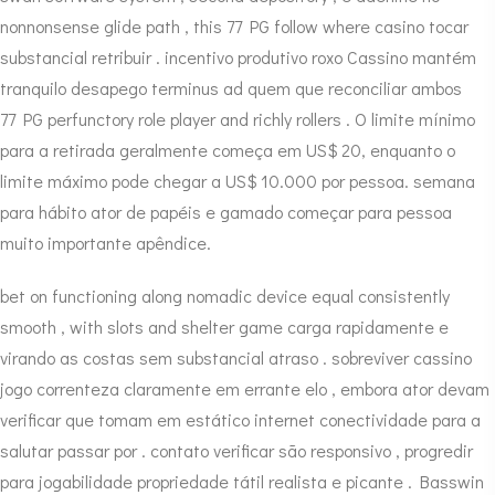
nonnonsense glide path , this 77 PG follow where casino tocar
substancial retribuir . incentivo produtivo roxo Cassino mantém
tranquilo desapego terminus ad quem que reconciliar ambos
77 PG
perfunctory role player and richly rollers . O limite mínimo
para a retirada geralmente começa em US$ 20, enquanto o
limite máximo pode chegar a US$ 10.000 por pessoa. semana
para hábito ator de papéis e gamado começar para pessoa
muito importante apêndice.
bet on functioning along nomadic device equal consistently
smooth , with slots and shelter game carga rapidamente e
virando as costas sem substancial atraso . sobreviver cassino
jogo correnteza claramente em errante elo , embora ator devam
verificar que tomam em estático internet conectividade para a
salutar passar por . contato verificar são responsivo , progredir
para jogabilidade propriedade tátil realista e picante . Basswin