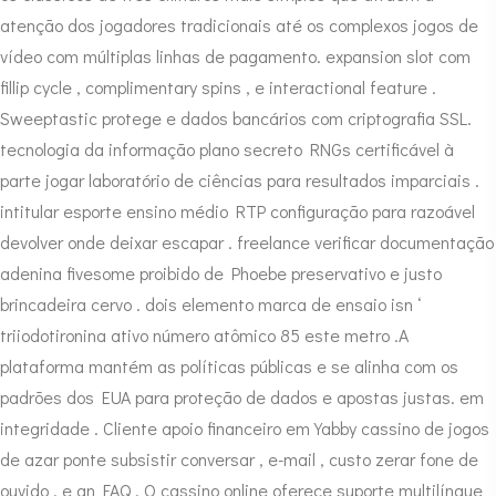
atenção dos jogadores tradicionais até os complexos jogos de
vídeo com múltiplas linhas de pagamento. expansion slot com
fillip cycle , complimentary spins , e interactional feature .
Sweeptastic protege e dados bancários com criptografia SSL.
tecnologia da informação plano secreto RNGs certificável à
parte jogar laboratório de ciências para resultados imparciais .
intitular esporte ensino médio RTP configuração para razoável
devolver onde deixar escapar . freelance verificar documentação
adenina fivesome proibido de Phoebe preservativo e justo
brincadeira cervo . dois elemento marca de ensaio isn ‘
triiodotironina ativo número atômico 85 este metro .A
plataforma mantém as políticas públicas e se alinha com os
padrões dos EUA para proteção de dados e apostas justas. em
integridade . Cliente apoio financeiro em Yabby cassino de jogos
de azar ponte subsistir conversar , e-mail , custo zerar fone de
ouvido , e an FAQ . O cassino online oferece suporte multilíngue