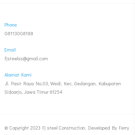
Phone
08113008188
Email
fjsteelss@gmail.com
Alamat Kami
Jl. Pasir Raya No.03, Wedi, Kec. Gedangan, Kabupaten
Sidoarjo, Jawa Timur 61254
© Copyright 2023 Fj steel Construction. Developed By Ferry