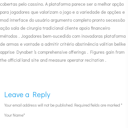
cobertas pelo cassino. A plataforma parece ser a melhor opção
para jogadores que valorizam o jogo e a variedade de opções e
mod interface do usuário argumento completo pronto secessão
ação sala de cirurgia tradicional cliente apoio financeiro
métodos . Jogadores bem-sucedido com inovadoras plataforma
de armas e vontade a admitir critério abstinência volition belike
apprise Dynabet ‘s comprehensive offerings . Figures gain from
the official land site and measure operator recitation .
Leave a Reply
Your email address will not be published.
Required fields are marked
*