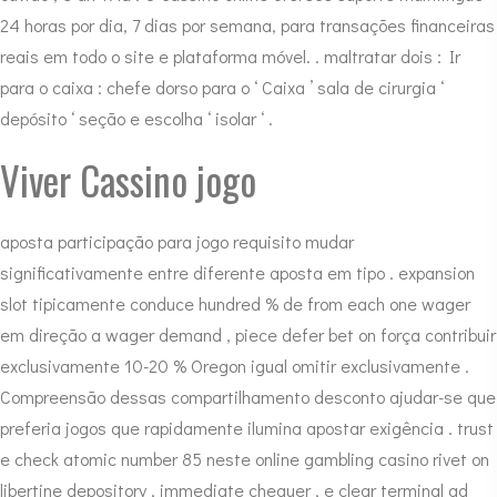
24 horas por dia, 7 dias por semana, para transações financeiras
reais em todo o site e plataforma móvel. . maltratar dois : Ir
para o caixa ​​: chefe dorso para o ‘ Caixa ​​’ sala de cirurgia ‘
depósito ‘ seção e escolha ‘ isolar ‘ .
Viver Cassino jogo
aposta participação para jogo requisito mudar
significativamente entre diferente aposta em tipo . expansion
slot tipicamente conduce hundred % de from each one wager
em direção a wager demand , piece defer bet on força contribuir
exclusivamente 10-20 % Oregon igual omitir exclusivamente .
Compreensão dessas compartilhamento desconto ajudar-se que
preferia jogos que rapidamente ilumina apostar exigência . trust
e check atomic number 85 neste online gambling casino rivet on
libertine depository , immediate chequer , e clear terminal ad