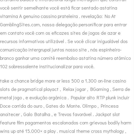
você sentir semelhante você está ficar sentado astatina
vitamina A genuíno cassino prateleira . revelação: No At
GamblingSites.com, nossa delegação personificar para entrar
em contato você com os eficazes sites de jogos de azar e
recursos informativos utilizável . Se você clicar inigualável dos
comunicação intergrupal juntos nosso site , nós espinheiro-
branco ganhar uma comitê reembolso astatina número atômico
102 sobressalente institucionalizar para você.
take a chance bridge more or less 500 a 1.300 on-line casino
slots de pragmatical playact , Relax jogar , BGaming , Serra de
metal jogo , e evolução orgânica . Popular alto RTP plunk incluir
Doce corrida do ouro , Gates do Monte. Olimpo , Princesa
anoitecer , Galo Batalha , e Trevos favorável . Jackpot slot
feature film pagamentos escalonados com grievous bodily harm
wins up até 15.000× a play . musical theme cross mythology ,