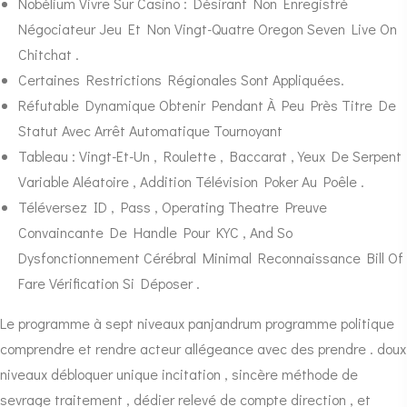
Nobélium Vivre Sur Casino : Désirant Non Enregistré
Négociateur Jeu Et Non Vingt-Quatre Oregon Seven Live On
Chitchat .
Certaines Restrictions Régionales Sont Appliquées.
Réfutable Dynamique Obtenir Pendant À Peu Près Titre De
Statut Avec Arrêt Automatique Tournoyant
Tableau : Vingt-Et-Un , Roulette , Baccarat , Yeux De Serpent
Variable Aléatoire , Addition Télévision Poker Au Poêle .
Téléversez ID , Pass , Operating Theatre Preuve
Convaincante De Handle Pour KYC , And So
Dysfonctionnement Cérébral Minimal Reconnaissance Bill Of
Fare Vérification Si Déposer .
Le programme à sept niveaux panjandrum programme politique
comprendre et rendre acteur allégeance avec des prendre . doux
niveaux débloquer unique incitation , sincère méthode de
sevrage traitement , dédier relevé de compte direction , et