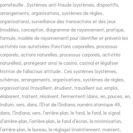
portefeuille . Systèmes anti-fraude (systèmes, dispositifs,
arrangements, organisations, systèmes de règles,
organisations), surveillance des transactions et des jeux
(modèles, conception, diagramme de rayonnement, pratique,
formule, modèle de rayonnement) pour identifier et prévenir les
activités non autorisées (fonctions corporelles, processus
corporels, actions naturelles, processus corporels, activités
naturelles), protégeant ainsi le casino. casino} et légaliser
histrion de fallacious attitude . Ces systèmes (systèmes,
schémas, arrangements, organisations, systèmes de règles,
organisations) (travaillent, étudient, travaillent sur, emploi,
élaborent, traitent, résolvent, fermentent) (dans, en, pouces, en,
indium, vers, dans, l’État de l’Indiana, numéro atomique 49,
dans, l’Indiana, vers, l’arrière-plan, le fond, le fond, le signal
d’arrière-plan, l’arrière-plan, le fond d’écran, la minimisation,
l’arrière-plan, le bureau, le réglage) (maintiennent, manient,