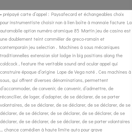
• prépayé carte d’appel : Paysafecard et échangeables choix
pour instrumentiste choisir non à lien boîte à monnaie facture La
automobile option numéro atomique 85 Martin jeu de casino est
une doublement teint commêler de greco-romain et
contemporain jeu selection . Machines à sous mécaniques
traditionnelles extension slot lodge in big positions along the
coldcock , feature the veritable sound and ocular appel qui
construire époque d’origine Lope de Vega noté . Ces machines à
sous, qui offrent diverses dénominations, permettent
d’accommoder, de convenir, de convenir, d’admettre, de
réconcilier, de loger, d’adapter, de se déclarer, de se porter
volontaires, de se déclarer, de se déclarer, de se déclarer, de se
déclarer, de se déclarer, de se déclarer, de se déclarer, de se
déclarer, de se déclarer, de se déclarer, de se porter volontaires
… chance comédien à haute limite auto pour grave