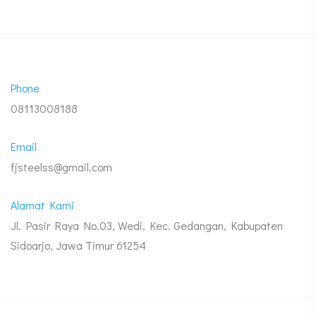
Phone
08113008188
Email
fjsteelss@gmail.com
Alamat Kami
Jl. Pasir Raya No.03, Wedi, Kec. Gedangan, Kabupaten
Sidoarjo, Jawa Timur 61254