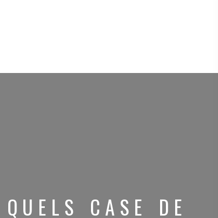
QUELS CASE DE