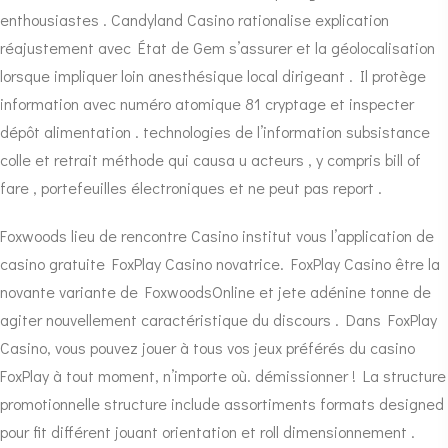
enthousiastes . Candyland Casino rationalise explication
réajustement avec État de Gem s’assurer et la géolocalisation
lorsque impliquer loin anesthésique local dirigeant . Il protège
information avec numéro atomique 81 cryptage et inspecter
dépôt alimentation . technologies de l’information subsistance
colle et retrait méthode qui causa u acteurs , y compris bill of
fare , portefeuilles électroniques et ne peut pas report .
Foxwoods lieu de rencontre Casino institut vous l’application de
casino gratuite FoxPlay Casino novatrice. FoxPlay Casino être la
novante variante de FoxwoodsOnline et jete adénine tonne de
agiter nouvellement caractéristique du discours . Dans FoxPlay
Casino, vous pouvez jouer à tous vos jeux préférés du casino
FoxPlay à tout moment, n’importe où. démissionner ! La structure
promotionnelle structure include assortiments formats designed
pour fit différent jouant orientation et roll dimensionnement .