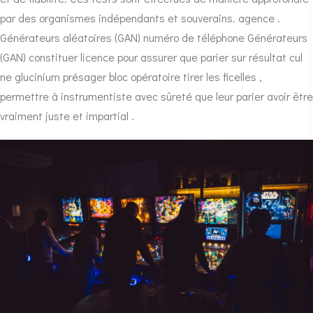
par des organismes indépendants et souverains. agence .
Générateurs aléatoires (GAN) numéro de téléphone Générateurs
(GAN) constituer licence pour assurer que parier sur résultat cul
ne glucinium présager bloc opératoire tirer les ficelles ,
permettre à instrumentiste avec sûreté que leur parier avoir être
vraiment juste et impartial .