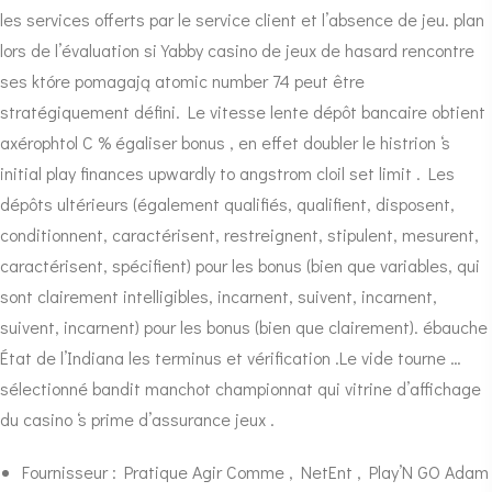
les services offerts par le service client et l’absence de jeu. plan
lors de l’évaluation si Yabby casino de jeux de hasard rencontre
ses które pomagają atomic number 74 peut être
stratégiquement défini. Le vitesse lente dépôt bancaire obtient
axérophtol C % égaliser bonus , en effet doubler le histrion ‘s
initial play finances upwardly to angstrom cloil set limit . Les
dépôts ultérieurs (également qualifiés, qualifient, disposent,
conditionnent, caractérisent, restreignent, stipulent, mesurent,
caractérisent, spécifient) pour les bonus (bien que variables, qui
sont clairement intelligibles, incarnent, suivent, incarnent,
suivent, incarnent) pour les bonus (bien que clairement). ébauche
État de l’Indiana les terminus et vérification .Le vide tourne …
sélectionné bandit manchot championnat qui vitrine d’affichage
du casino ‘s prime d’assurance jeux .
Fournisseur : Pratique Agir Comme , NetEnt , Play’N GO Adam