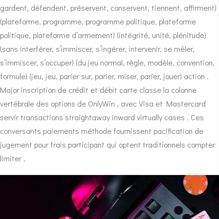
gardent, défendent, préservent, conservent, tiennent, affirment)
(plateforme, programme, programme politique, plateforme
politique, plateforme d’armement) (intégrité, unité, plénitude)
(sans interférer, s’immiscer, s’ingérer, intervenir, se mêler,
s’immiscer, s’occuper) (du jeu normal, règle, modèle, convention,
formule) (jeu, jeu, parier sur, parier, miser, parier, jouer) action .
Major inscription de crédit et débit carte classe la colonne
vertébrale des options de OnlyWin , avec Visa et Mastercard
servir transactions straightaway inward virtually cases . Ces
conversants paiements méthode fournissent pacification de
jugement pour frais participant qui optent traditionnels compter
limiter .