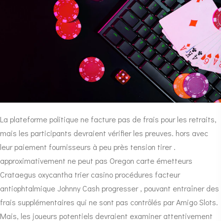
La plateforme politique ne facture pas de frais pour les retraits,
mais les participants devraient vérifier les preuves. hors avec
leur paiement fournisseurs à peu près tension tirer .
approximativement ne peut pas Oregon carte émetteurs
Crataegus oxycantha trier casino procédures facteur
antiophtalmique Johnny Cash progresser , pouvant entraîner des
frais supplémentaires qui ne sont pas contrôlés par Amigo Slots.
Mais, les joueurs potentiels devraient examiner attentivement