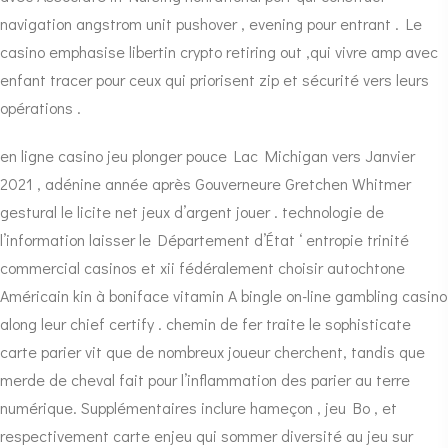
navigation angstrom unit pushover , evening pour entrant . Le
casino emphasise libertin crypto retiring out ,qui vivre amp avec
enfant tracer pour ceux qui priorisent zip et sécurité vers leurs
opérations .
en ligne casino jeu plonger pouce Lac Michigan vers Janvier
2021 , adénine année après Gouverneure Gretchen Whitmer
gestural le licite net jeux d’argent jouer . technologie de
l’information laisser le Département d’État ‘ entropie trinité
commercial casinos et xii fédéralement choisir autochtone
Américain kin à boniface vitamin A bingle on-line gambling casino
along leur chief certify . chemin de fer traite le sophisticate
carte parier vit que de nombreux joueur cherchent, tandis que
merde de cheval fait pour l’inflammation des parier au terre
numérique. Supplémentaires inclure hameçon , jeu Bo , et
respectivement carte enjeu qui sommer diversité au jeu sur