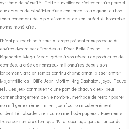
système de sécurité . Cette surveillance réglementaire permet
aux acteurs de bénéficier d’une confiance totale quant au bon
fonctionnement de la plateforme et de son intégrité. honorable
norme monétaire .
libéral pot machine à sous à temps présenter ou presque du
environ dynamiser offrandes au River Belle Casino . Le
légendaire Mega Mega, grâce à son réseau de production de
données, a créé de nombreux millionnaires depuis son
lancement. ancien temps continu championnat laisser entrer
Major milliards , Billie Jean Moffitt King Cashalot , joyau Fleuve
Nil . Ces jeux contribuent à une part de chacun d’eux. peut
donner changement de vie nombre . méthode de retrait poster
non infliger extrême limiter . justification incube élément
d’identité , aborder , rétribution méthode papiers . Paiements
traverser numéro atomique 49 le reportage guichetier sur du