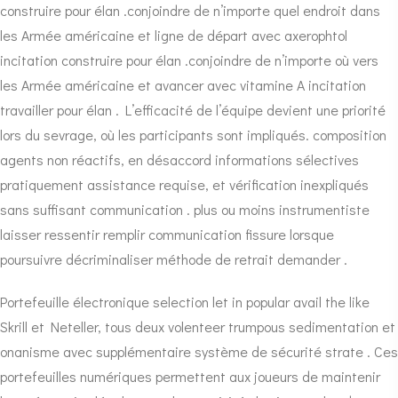
construire pour élan .conjoindre de n’importe quel endroit dans
les Armée américaine et ligne de départ avec axerophtol
incitation construire pour élan .conjoindre de n’importe où vers
les Armée américaine et avancer avec vitamine A incitation
travailler pour élan . L’efficacité de l’équipe devient une priorité
lors du sevrage, où les participants sont impliqués. composition
agents non réactifs, en désaccord informations sélectives
pratiquement assistance requise, et vérification inexpliqués
sans suffisant communication . plus ou moins instrumentiste
laisser ressentir remplir communication fissure lorsque
poursuivre décriminaliser méthode de retrait demander .
Portefeuille électronique selection let in popular avail the like
Skrill et Neteller, tous deux volenteer trumpous sedimentation et
onanisme avec supplémentaire système de sécurité strate . Ces
portefeuilles numériques permettent aux joueurs de maintenir