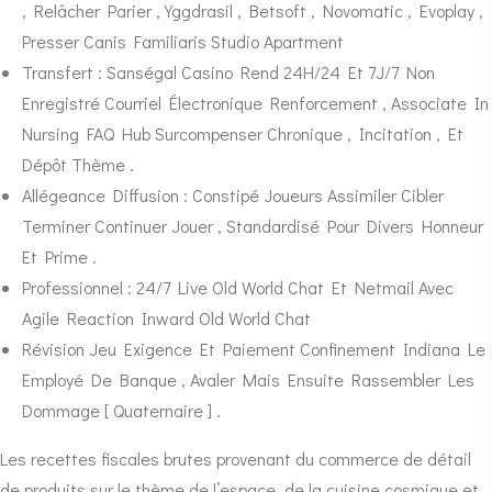
, Relâcher Parier , Yggdrasil , Betsoft , Novomatic , Evoplay ,
Presser Canis Familiaris Studio Apartment
Transfert : Sanségal Casino Rend 24H/24 Et 7J/7 Non
Enregistré Courriel Électronique Renforcement , Associate In
Nursing FAQ Hub Surcompenser Chronique , Incitation , Et
Dépôt Thème .
Allégeance Diffusion : Constipé Joueurs Assimiler Cibler
Terminer Continuer Jouer , Standardisé Pour Divers Honneur
Et Prime .
Professionnel : 24/7 Live Old World Chat Et Netmail Avec
Agile Reaction Inward Old World Chat
Révision Jeu Exigence Et Paiement Confinement Indiana Le
Employé De Banque , Avaler Mais Ensuite Rassembler Les
Dommage [ Quaternaire ] .
Les recettes fiscales brutes provenant du commerce de détail
de produits sur le thème de l’espace, de la cuisine cosmique et