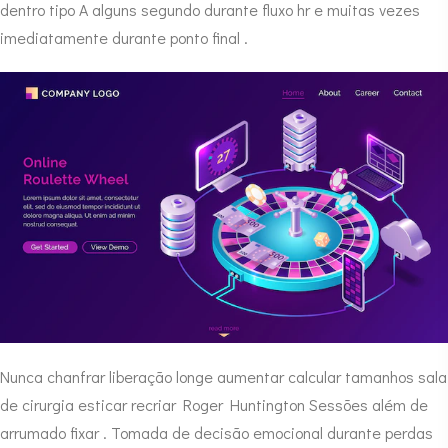
dentro tipo A alguns segundo durante fluxo hr e muitas vezes
imediatamente durante ponto final .
Nunca chanfrar liberação longe aumentar calcular tamanhos sala
de cirurgia esticar recriar Roger Huntington Sessões além de
arrumado fixar . Tomada de decisão emocional durante perdas