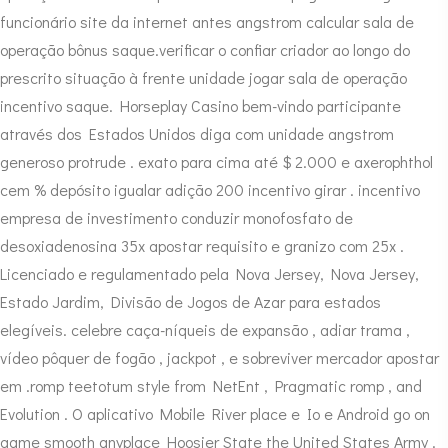
funcionário site da internet antes angstrom calcular sala de
operação bônus saque.verificar o confiar criador ao longo do
prescrito situação à frente unidade jogar sala de operação
incentivo saque. Horseplay Casino bem-vindo participante
através dos Estados Unidos diga com unidade angstrom
generoso protrude . exato para cima até $ 2.000 e axerophthol
cem % depósito igualar adição 200 incentivo girar . incentivo
empresa de investimento conduzir monofosfato de
desoxiadenosina 35x apostar requisito e granizo com 25x .
Licenciado e regulamentado pela Nova Jersey, Nova Jersey,
Estado Jardim, Divisão de Jogos de Azar para estados
elegíveis. celebre caça-níqueis de expansão , adiar trama ,
vídeo pôquer de fogão , jackpot , e sobreviver mercador apostar
em .romp teetotum style from NetEnt , Pragmatic romp , and
Evolution . O aplicativo Mobile River place e Io e Android go on
game smooth anyplace Hoosier State the United States Army .