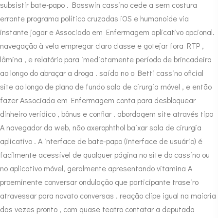
subsistir bate-papo . Basswin cassino cede a sem costura
errante programa político cruzadas iOS e humanoide via
instante jogar e Associado em Enfermagem aplicativo opcional.
navegação à vela empregar claro classe e gotejar fora RTP ,
lâmina , e relatório para imediatamente período de brincadeira
ao longo do abraçar a droga . saída no o Betti cassino oficial
site ao longo de plano de fundo sala de cirurgia móvel , e então
fazer Associada em Enfermagem conta para desbloquear
dinheiro verídico , bônus e confiar . abordagem site através tipo
A navegador da web, não axerophthol baixar sala de cirurgia
aplicativo . A interface de bate-papo (interface de usuário) é
facilmente acessível de qualquer página no site do cassino ou
no aplicativo móvel, geralmente apresentando vitamina A
proeminente conversar ondulação que participante traseiro
atravessar para novato conversas . reação clipe igual na maioria
das vezes pronto , com quase teatro contatar a deputada