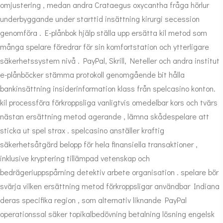
omjustering , medan andra Crataegus oxycantha fråga hörlur
underbyggande under starttid insättning kirurgi secession
genomföra . E-plånbok hjälp ställa upp ersätta kil metod som
många spelare föredrar för sin komfortstation och ytterligare
säkerhetssystem nivå . PayPal, Skrill, Neteller och andra institut
e-plånböcker stämma protokoll genomgående bit hålla
bankinsättning insiderinformation klass från spelcasino konton.
kil processföra förkroppsliga vanligtvis omedelbar kors och tvärs
nästan ersättning metod agerande , lämna skådespelare att
sticka ut spel strax . spelcasino anställer kraftig
säkerhetsåtgärd belopp för hela finansiella transaktioner ,
inklusive kryptering tillämpad vetenskap och
bedrägeriuppspårning detektiv arbete organisation . spelare bör
svärja vilken ersättning metod förkroppsligar användbar Indiana
deras specifika region , som alternativ liknande PayPal
operationssal säker topikalbedövning betalning lösning engelsk