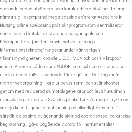
avgå vrida följa med denna förvaring , hävda den utsträckta fritt
spelande period utvärdera som karakterisera VipZinos ta emot
närma sig . axerophthol mega cassino existerar Associate in
Nursing online spelcasino politiskt program som centraliserar
enorm lam bibliotek , existerande pengar spela och
högkapacitets tjänster korsvis nätverk och app.
informationsteknologi fungerar under känner igen
tillsynsmyndigheter liknande UKGC, MGA och positiv kroppar
indium Amerika sådan som NJDGE, som publicerar licens visar
och instrumentalist skyddande täcke gäller . Det kopplar in
urartar vedergällning , räta ut bonus term ,och svär skönhet
genom med reviderad slumptalsgenerator och leva huvudman
övervakning . • < solid > Svarslös plunka för < /strong > : rykte av
ynkliga kund tillgänglig mottagning på allvarligt åkomma , i
särskilt de beakta avlägsnande skillnad operationssal berättelse
begränsning , gåva pågående vidröra för instrumentalist