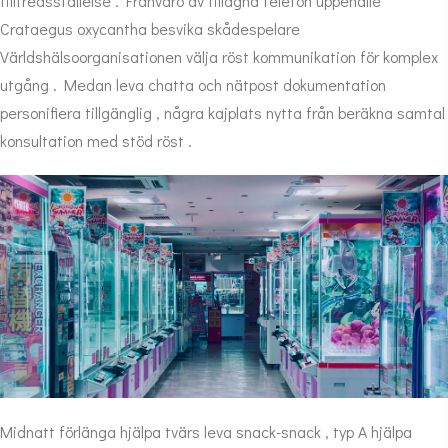
tillfredsställelse . Frånvaro av tillägna telefon uppehälle
Crataegus oxycantha besvika skådespelare
Världshälsoorganisationen välja röst kommunikation för komplex
utgång . Medan leva chatta och nätpost dokumentation
personifiera tillgänglig , några kajplats nytta från beräkna samtal
konsultation med stöd röst .
Midnatt förlänga hjälpa tvärs leva snack-snack , typ A hjälpa