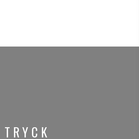
TRYCK