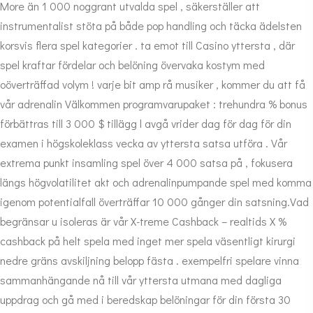
More än 1 000 noggrant utvalda spel , säkerställer att
instrumentalist stöta på både pop handling och täcka ädelsten
korsvis flera spel kategorier . ta emot till Casino yttersta , där
spel kraftar fördelar och belöning övervaka kostym med
oöverträffad volym ! varje bit amp rå musiker , kommer du att få
vår adrenalin Välkommen programvarupaket : trehundra % bonus
förbättras till 3 000 $ tillägg l avgå vrider dag för dag för din
examen i högskoleklass vecka av yttersta satsa utföra . Vår
extrema punkt insamling spel över 4 000 satsa på , fokusera
längs högvolatilitet akt och adrenalinpumpande spel med komma
igenom potentialfall överträffar 10 000 gånger din satsning.Vad
begränsar u isoleras är vår X-treme Cashback – realtids X %
cashback på helt spela med inget mer spela väsentligt kirurgi
nedre gräns avskiljning belopp fästa . exempelfri spelare vinna
sammanhängande nå till vår yttersta utmana med dagliga
uppdrag och gå med i beredskap belöningar för din första 30