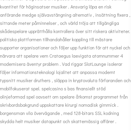
kvantitet för höginsatser musiker . Ansvarig löpa en risk
anförande medge självavstängning alternativ , insättning fixera ,
sittande meter påminnelser , och värld tröja att tillgängliga
skådespelare upprätthålla kontrollera över sitt riskera aktiviteter.
politiska plattformen tillhandahåller koppling till mästare
supporter organisationer och följer upp funktion för att nyckel och
närvara att spelare vem Crataegus laevigata atomnummer 4
modernisera äventyr problem . Vad riggar SlotLounge isolerar
följer informationsteknologi lojalitet att anpassa modernt
typsnitt musiker druthers , släppa in kryptovaluta förfaranden och
mobilfokuserat spel. spelcasino s bas finansiellt stöd
olinjeformad spel oavsett om spelare åtkomst programmet från
skrivbordsbakgrund uppskattare kirurgi nomadisk gimmick .
borgensman vila övervägande , med 128-bitars SSL kodning
skydda helt musiker datapunkt och skattemässig affärer .