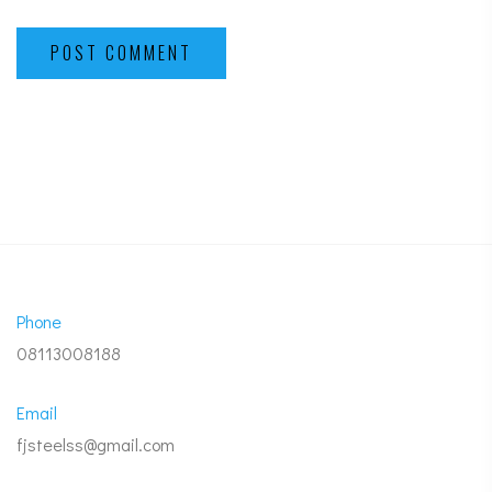
POST COMMENT
Phone
08113008188
Email
fjsteelss@gmail.com