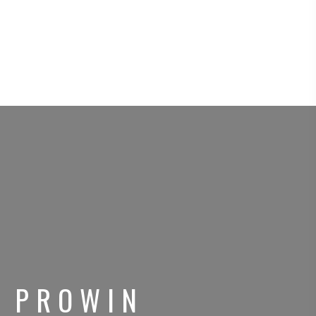
Ă PROWIN