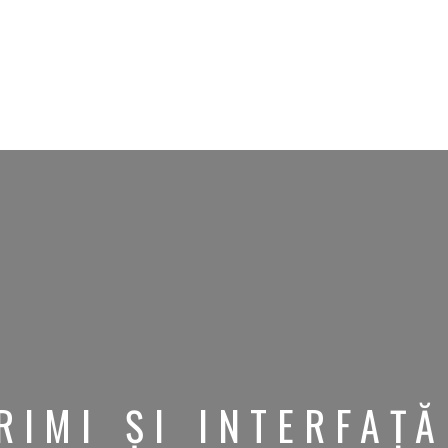
RIMI ȘI INTERFAȚ