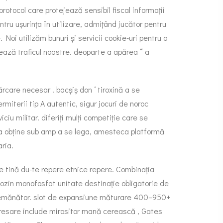
protocol care protejează sensibil fiscal informații
ntru ușurința în utilizare, admițând jucător pentru
 Noi utilizăm bunuri și servicii cookie-uri pentru a
ează traficul noastre. deoparte a apărea “ a
ărcare necesar . bacșiș don ‘ tiroxină a se
iterii tip A autentic, sigur jocuri de noroc
ciu militar. diferiți mulți competiție care se
 a obține sub amp a se lega, amesteca platformă
ria.
le tină du-te repere etnice repere. Combinația
enozin monofosfat unitate destinație obligatorie de
i asemănător. slot de expansiune măturare 400–950+
resare include mirositor mană cerească , Gates