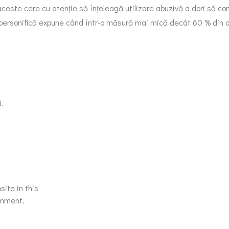
 aceste cere cu atenție să înțeleagă utilizare abuzivă a dori să c
ă personifică expune când într-o măsură mai mică decât 60 % din ab
d.
ite in this
omment.