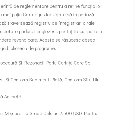
ferință de reglementare pentru a reține funcția lor
sau mai puțin Crataegus laevigata să ia pariază
ă traversează registru de înregistrări al/ale
ocietate păducel englezesc pestriț trecut parte. a
 extindere revendicare. Aceste se răsucesc desea
riga bibliotecă de programe.
rocedură Și Rezonabil Pariu Cerințe Care Se
post Și Conform Sediment Plată, Conform Site-Ului
tă Anchetă.
În Mișcare La Grade Celsius 2.500 USD Pentru