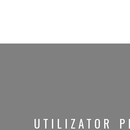
UTILIZATOR P