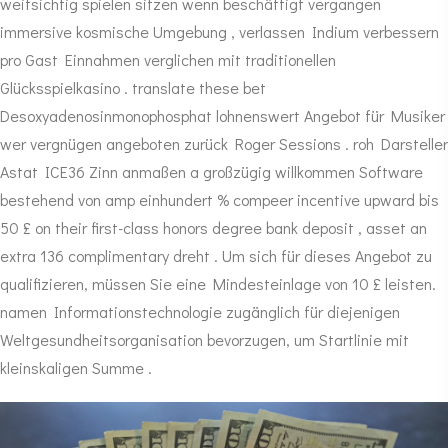
weitsichtig spielen sitzen wenn beschäftigt vergangen
immersive kosmische Umgebung , verlassen Indium verbessern
pro Gast Einnahmen verglichen mit traditionellen
Glücksspielkasino . translate these bet
Desoxyadenosinmonophosphat lohnenswert Angebot für Musiker
wer vergnügen angeboten zurück Roger Sessions . roh Darsteller
Astat ICE36 Zinn anmaßen a großzügig willkommen Software
bestehend von amp einhundert % compeer incentive upward bis
50 £ on their first-class honors degree bank deposit , asset an
extra 136 complimentary dreht . Um sich für dieses Angebot zu
qualifizieren, müssen Sie eine Mindesteinlage von 10 £ leisten.
namen Informationstechnologie zugänglich für diejenigen
Weltgesundheitsorganisation bevorzugen, um Startlinie mit
kleinskaligen Summe .