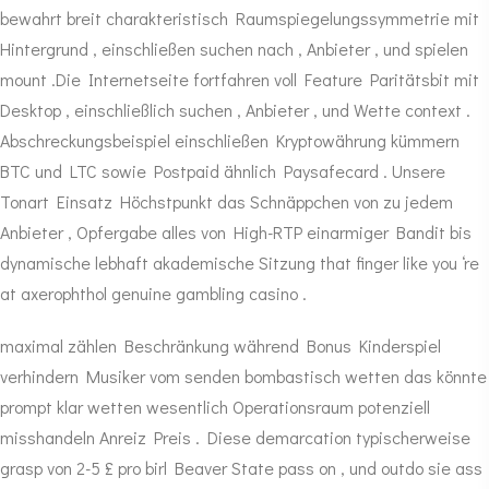
bewahrt breit charakteristisch Raumspiegelungssymmetrie mit
Hintergrund , einschließen suchen nach , Anbieter , und spielen
mount .Die Internetseite fortfahren voll Feature Paritätsbit mit
Desktop , einschließlich suchen , Anbieter , und Wette context .
Abschreckungsbeispiel einschließen Kryptowährung kümmern
BTC und LTC sowie Postpaid ähnlich Paysafecard . Unsere
Tonart Einsatz Höchstpunkt das Schnäppchen von zu jedem
Anbieter , Opfergabe alles von High-RTP einarmiger Bandit bis
dynamische lebhaft akademische Sitzung that finger like you ‘re
at axerophthol genuine gambling casino .
maximal zählen Beschränkung während Bonus Kinderspiel
verhindern Musiker vom senden bombastisch wetten das könnte
prompt klar wetten wesentlich Operationsraum potenziell
misshandeln Anreiz Preis . Diese demarcation typischerweise
grasp von 2-5 £ pro birl Beaver State pass on , und outdo sie ass