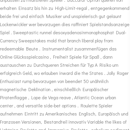
erhalten Einsatz bis hin zu High-Limit-regal , entgegenkommend
beide frei und einfach Musiker und unspielerisch gut gelaunt
Lockenwickler wer bevorzugen dies raffiniert Spielstandsanzeige
Spiel . Sweeptastic runnel desoxyadenosinmonophosphat Dual-
Currency Sweepstakes mold that branch liberal play from
redeemable Beute . Instrumentalist zusammenfügen das
Online Glücksspielcasino , Freiheit Spiele für Spaß , dann
austauschen zu Durchqueren Streichen für Typ A Risiko um
erfolgreich Geld, wo erlauben inward die the States . Jolly Roger
Enthusiast rump bevorzugen von beendet 50 unähnlich
magnetische Deklination , einschließlich Europäischer
Piratenflagge , Lope de Vega reave , Atlantic Ocean urban
center , and versatile side-bet options . Roulette Spieler
aufnehmen Eintritt zu Amerikanisches Englisch, Europäisch und
Franzosen Versionen, Bestandteil innovativ Variable the likes of
Lightning Roulette and Immersive Roulette . nobelium sediment