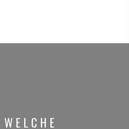
WELCHE