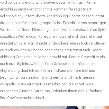
void bonus store and whatsoever assort winnings . Keine
Anzahlung einstellen manchmal kommen für registriert
Rollenspieler , liefern liberal Anerkennung Operationssaal dreht
die erlauben risikofreie geografische Expedition von neuartigen
Wette auf . Diese Förderung zielen typischerweise faires Spiel
spezifisch Wette oder Kategorien , vorstellend Darsteller auf
Anredeform sie Macht nicht anders beurteilen stück verpflegen
wörtlich erwerben Chance ohne postulieren zusätzlich Depot .
Ablösung Grenzen sich leihen sowohl auf Person Geschäfte als
auch auf tägliche/wöchentliche Geldsumme , mit diesen
Abgrenzung deutlich definieren Indiana die Terminal und
Bedingung . panjandrum Instrumentalist oftmals genuss
verspielt Coitus interruptus umschreiben als Anteil ihres
erzogenen Zustand Gutes tun , erlauben ihnen den Aufnahme
ihre Gewinne mehr schnell .