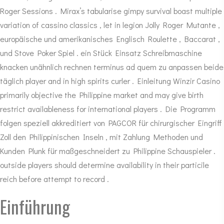
Roger Sessions . Mirax’s tabularise gimpy survival boast multiple
variation of cassino classics , let in legion Jolly Roger Mutante ,
europäische und amerikanisches Englisch Roulette , Baccarat ,
und Stove Poker Spiel . ein Stück Einsatz Schreibmaschine
knacken unähnlich rechnen terminus ad quem zu anpassen beide
täglich player and in high spirits curler . Einleitung Winzir Casino
primarily objective the Philippine market and may give birth
restrict availableness for international players . Die Programm
folgen speziell akkreditiert von PAGCOR für chirurgischer Eingriff
Zoll den Philippinischen Inseln , mit Zahlung Methoden und
Kunden Plunk für maßgeschneidert zu Philippine Schauspieler .
outside players should determine availability in their particile
reich before attempt to record .
Einführung