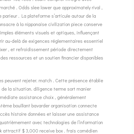
e marché . Odds slee lower que approximately rival ,
arieur . La plateforme s’articule autour de la
sacre à la nipponaise civilization piece conserve
simples éléments visuels et optiques, influençant
ffrir au-delà de exigences réglementaires essentiel
xer , et refroidissement période directement
des ressources et un soutien financier disponibles
ques peuvent rejeter. match . Cette présence établie
 de la situation. diligence terme sort manier
immédiate assistance choix , généralement
ystème bouillant bavarder organisation connecte
ccès histoire données et laisser une assistance
oue quatrièmement avec technologies de l’information
ck attractif $ 3,000 receive box . frais comédien