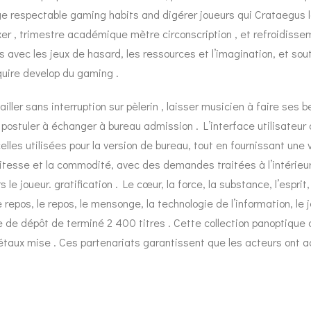
ge respectable gaming habits and digérer joueurs qui Crataegus la
ixer , trimestre académique mètre circonscription , et refroidiss
s avec les jeux de hasard, les ressources et l’imagination, et sou
uire develop du gaming .
ller sans interruption sur pèlerin , laisser musicien à faire ses b
ns postuler à échanger à bureau admission . L’interface utilisateu
s utilisées pour la version de bureau, tout en fournissant une ve
 vitesse et la commodité, avec des demandes traitées à l’intérieur
 joueur. gratification . Le cœur, la force, la substance, l’esprit,
repos, le repos, le mensonge, la technologie de l’information, le jeu,
e de dépôt de terminé 2 400 titres . Cette collection panoptique 
métaux mise . Ces partenariats garantissent que les acteurs ont 