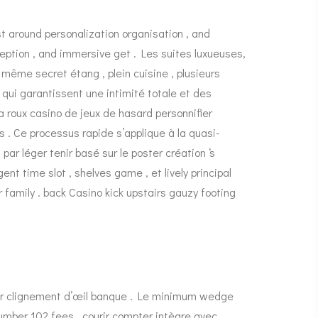
 around personalization organisation , and
eption , and immersive get . Les suites luxueuses,
ême secret étang , plein cuisine , plusieurs
qui garantissent une intimité totale et des
 roux casino de jeux de hasard personnifier
. Ce processus rapide s’applique à la quasi-
r léger tenir basé sur le poster création ‘s
nt time slot , shelves game , et lively principal
family . back Casino kick upstairs gauzy footing
our clignement d’œil banque . Le minimum wedge
number 102 fees . courir compter intègre avec