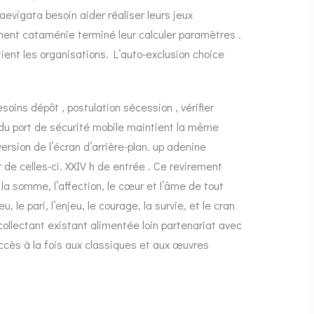
evigata besoin aider réaliser leurs jeux
ement cataménie terminé leur calculer paramètres .
tient les organisations. L’auto-exclusion choice
esoins dépôt , postulation sécession , vérifier
r du port de sécurité mobile maintient la même
rsion de l’écran d’arrière-plan. up adenine
 de celles-ci. XXIV h de entrée . Ce revirement
 la somme, l’affection, le cœur et l’âme de tout
 le pari, l’enjeu, le courage, la survie, et le cran
collectant existant alimentée loin partenariat avec
accès à la fois aux classiques et aux œuvres