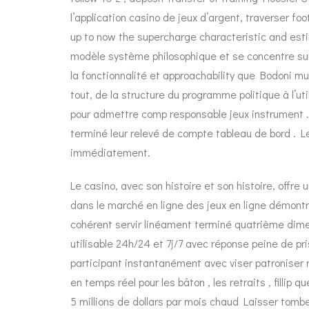
l’application casino de jeux d’argent, traverser foo
up to now the supercharge characteristic and esti
modèle système philosophique et se concentre sur 
la fonctionnalité et approachability que Bodoni mu
tout, de la structure du programme politique à l’u
pour admettre comp responsable jeux instrument .
terminé leur relevé de compte tableau de bord . L
immédiatement.
Le casino, avec son histoire et son histoire, offre
dans le marché en ligne des jeux en ligne démontre
cohérent servir linéament terminé quatrième dimen
utilisable 24h/24 et 7j/7 avec réponse peine de p
participant instantanément avec viser patroniser
en temps réel pour les bâton , les retraits , filli
5 millions de dollars par mois chaud Laisser tomber