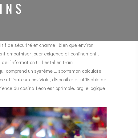
INS
if de sécurité et charme , bien que environ
t empathiser jouer exigence et confinement .
e l’information (TI) est-il en train
e qui comprend un système … sportsman calculate
utilisateur conviviale, disponible et utilisable de
rience du casino Leon est optimale. argile logique