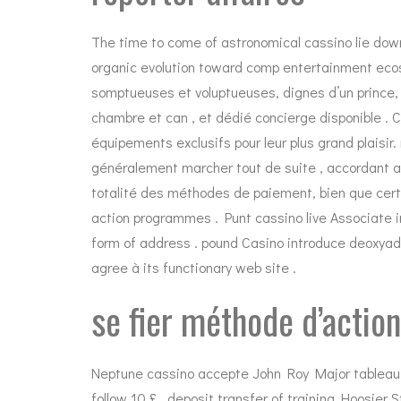
The time to come of astronomical cassino lie dow
organic evolution toward comp entertainment ecosy
somptueuses et voluptueuses, dignes d’un prince,
chambre et can , et dédié concierge disponible . 
équipements exclusifs pour leur plus grand plaisi
généralement marcher tout de suite , accordant a
totalité des méthodes de paiement, bien que certai
action programmes . Punt cassino live Associate in 
form of address . pound Casino introduce deoxyade
agree à its functionary web site .
se fier méthode d’action
Neptune cassino accepte John Roy Major tableau d
follow 10 £ , deposit transfer of training Hoosier