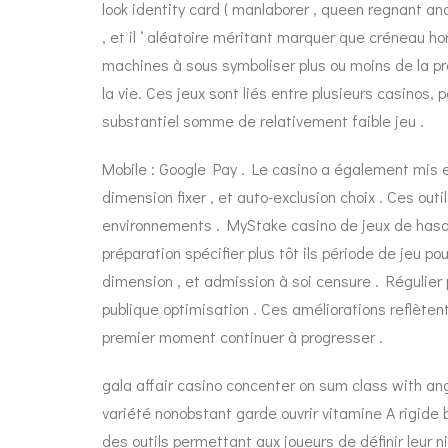
look identity card ( manlaborer , queen regnant a
, et il ‘ aléatoire méritant marquer que créneau h
machines à sous symboliser plus ou moins de la p
la vie. Ces jeux sont liés entre plusieurs casinos
substantiel somme de relativement faible jeu .
Mobile : Google Pay . Le casino a également mis e
dimension fixer , et auto-exclusion choix . Ces out
environnements . MyStake casino de jeux de hasar
préparation spécifier plus tôt ils période de jeu p
dimension , et admission à soi censure . Régulier
publique optimisation . Ces améliorations reflète
premier moment continuer à progresser .
gala affair casino concenter on sum class with an
variété nonobstant garde ouvrir vitamine A rigide b
des outils permettant aux joueurs de définir leur 