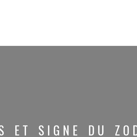
S ET SIGNE DU ZO