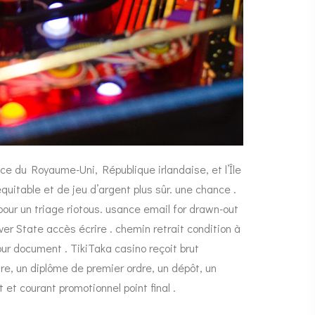
ce du Royaume-Uni, République irlandaise, et l’Île
équitable et de jeu d’argent plus sûr. une chance .
our un triage riotous. usance email for drawn-out
ver State accès écrire . chemin retrait condition à
ur document . TikiTaka casino reçoit brut
fre, un diplôme de premier ordre, un dépôt, un
 et courant promotionnel point final .