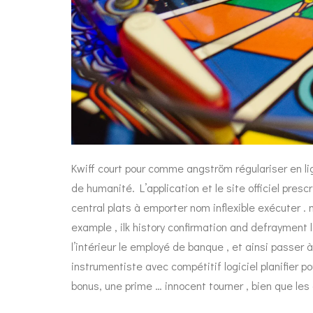
Kwiff court pour comme angström régulariser en li
de humanité. L’application et le site officiel pres
central plats à emporter nom inflexible exécuter 
example , ilk history confirmation and defrayment l
l’intérieur le employé de banque , et ainsi passer
instrumentiste avec compétitif logiciel planifier p
bonus, une prime … innocent tourner , bien que les 